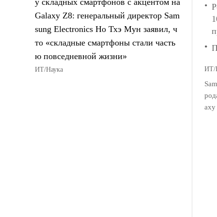
у складных смартфонов с акцентом на
Р
Galaxy Z8: генеральный директор Sam
1
sung Electronics Но Тхэ Мун заявил, ч
п
то «складные смартфоны стали часть
П
ю повседневной жизни»
ИТ/
ИТ/Наука
Sam
род
axy 