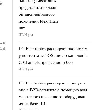
Samsung Electronics
ей
представила складн
ой дисплей нового
поколения Flex Titan
ium
ИТ/Наука
х п
LG Electronics расширяет экосистем
Gal
у контента webOS: число каналов L
G Channels превысило 5 000
ИТ/Наука
LG Electronics расширяет присутст
вие в B2B-сегменте с помощью ком
мерческого прачечного оборудован
ия на базе ИИ