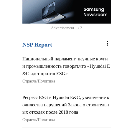
Advertisement
2 / 2
more_vert
NSP Report
Национальный парламент, научные круги
и промышленность говорят,что «Hyundai E
&C идет против ESG»
Отрасль/Политика
Регресс ESG в Hyundai E&C, увеличение к
оличества нарушений Закона о строительн
ых отходах после 2018 года
Отрасль/Политика