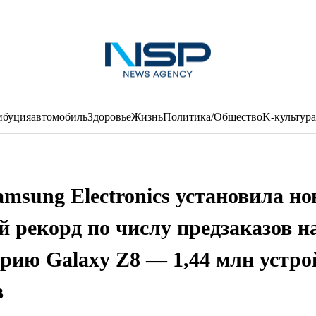
ибуция
автомобиль
Здоровье
Жизнь
Политика/Общество
K-культура
amsung Electronics установила но
й рекорд по числу предзаказов н
ерию Galaxy Z8 — 1,44 млн устро
в