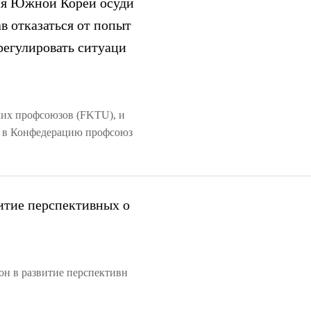
я Южной Кореи осуди
в отказаться от попыт
регулировать ситуаци
ких профсоюзов (FKTU), и
й в Конфедерацию профсоюз
витие перспективных о
он в развитие перспективн