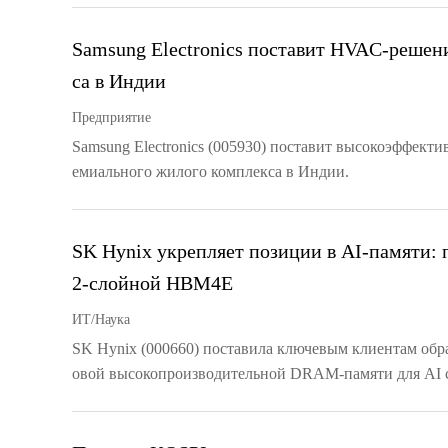
Samsung Electronics поставит HVAC-решен
са в Индии
Предприятие
Samsung Electronics (005930) поставит высокоэффек
емиального жилого комплекса в Индии.
SK Hynix укрепляет позиции в AI-памяти: 
2-слойной HBM4E
ИТ/Наука
SK Hynix (000660) поставила ключевым клиентам об
овой высокопроизводительной DRAM-памяти для AI 