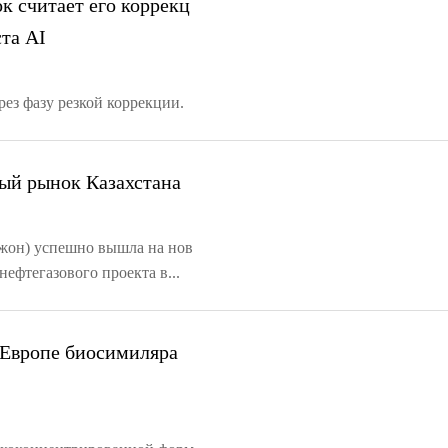
к считает его коррекц
ста AI
ез фазу резкой коррекции.
вый рынок Казахстана
Джон) успешно вышла на нов
ефтегазового проекта в...
 Европе биосимиляра