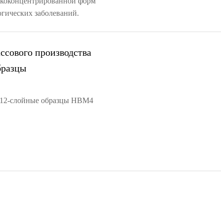
изкоконцентрированной форм
огических заболеваний.
ассового производства
бразцы
ла 12-слойные образцы HBM4