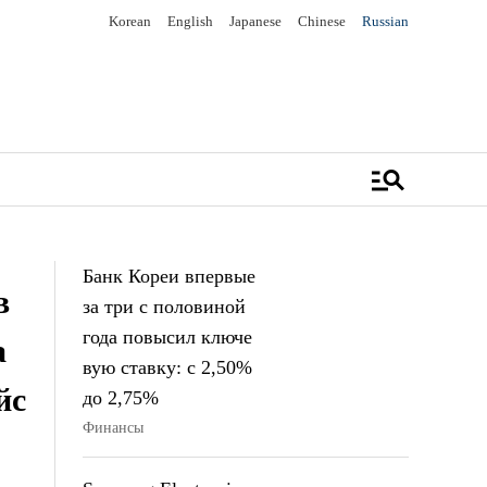
Korean
English
Japanese
Chinese
Russian
manage_search
Банк Кореи впервые
в
за три с половиной
года повысил ключе
а
вую ставку: с 2,50%
йс
до 2,75%
Финансы