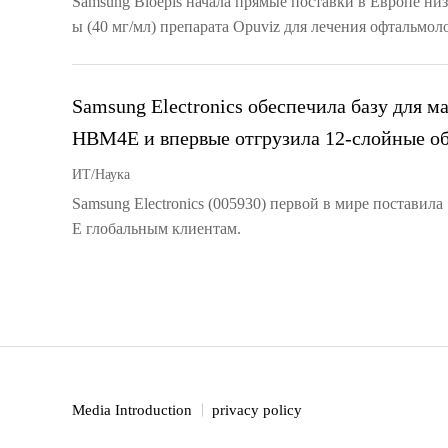
Samsung Bioepis начала прямые поставки в Европе н
ы (40 мг/мл) препарата Opuviz для лечения офтальмол
Samsung Electronics обеспечила базу для м
HBM4E и впервые отгрузила 12-слойные о
ИТ/Наука
Samsung Electronics (005930) первой в мире постави
E глобальным клиентам.
Media Introduction
privacy policy