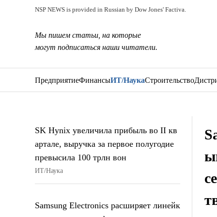
NSP NEWS is provided in Russian by Dow Jones' Factiva.
Мы пишем статьи, на которые
могут подписаться наши читатели.
Предприятие
Финансы
ИТ/Наука
Строительство
Дистр
SK Hynix увеличила прибыль во II кв
S
артале, выручка за первое полугодие
ы
превысила 100 трлн вон
ИТ/Наука
с
т
Samsung Electronics расширяет линейк