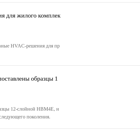
ия для жилого комплек
тивные HVAC-решения для пр
поставлены образцы 1
разцы 12-слойной HBM4E, н
следующего поколения.