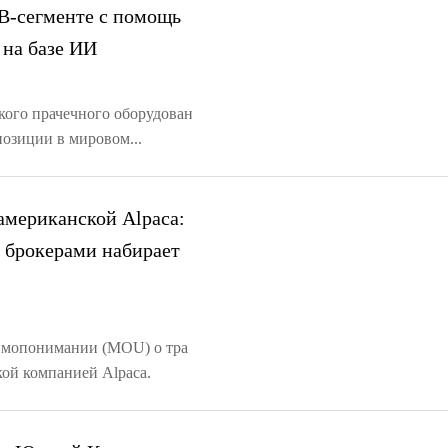
2B-сегменте с помощь
 на базе ИИ
ского прачечного оборудован
позиции в мировом...
 американской Alpaca:
и брокерами набирает
заимопонимании (MOU) о тра
кой компанией Alpaca.