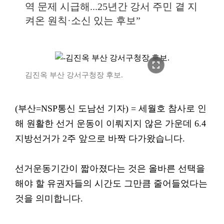
역 문제 시급해...25년간 강서 주민 곁 지
켜온 원칙·소신 있는 후보”
fullscreen
김진옥 부산 강서구청장 후보.
(부산=NSP통신 도남선 기자) = 세월호 참사로 인
해 원활한 선거 운동이 이뤄지지 않은 가운데 6.4
지방선거가 2주 앞으로 바짝 다가왔습니다.
선거운동기간이 짧아졌다는 것은 올바른 선택을
해야 할 유권자들의 시간도 그만큼 줄어들었다는
것을 의미합니다.