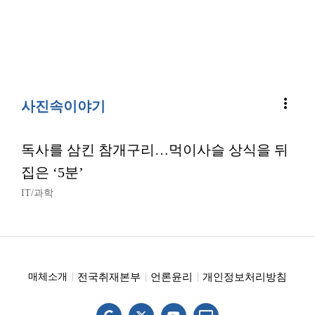
more_vert
사진속이야기
독사를 삼킨 참개구리…먹이사슬 상식을 뒤
집은 ‘5분’
IT/과학
전국취재본부
언론윤리
개인정보처리방침
매체소개