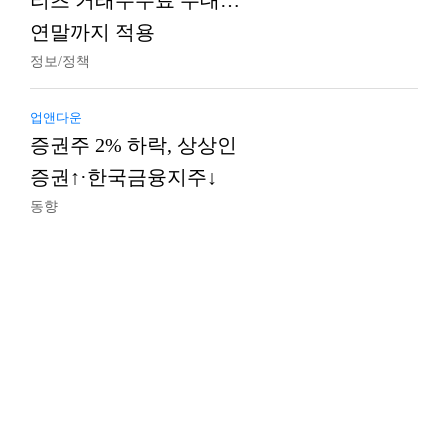
리츠 거래수수료 우대…
연말까지 적용
정보/정책
업앤다운
증권주 2% 하락, 상상인
증권↑·한국금융지주↓
동향