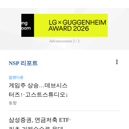
Advertisement
2 / 2
more_vert
NSP 리포트
업앤다운
게임주 상승…데브시스
터즈↑·고스트스튜디오↓
동향
삼성증권, 연금저축 ETF·