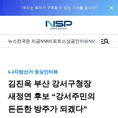
close
manage_search
뉴스
전국은 지금
NSP리포트
소상공인
이슈
NSPTV
6.4지방선거 영상인터뷰
김진옥 부산 강서구청장
새정연 후보 “강서주민의
든든한 방주가 되겠다”