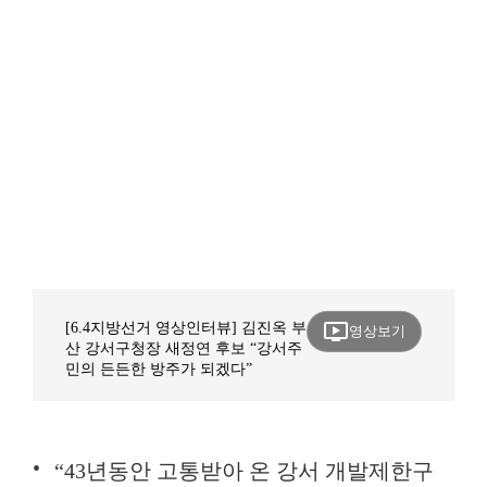
ondemand_video
[6.4지방선거 영상인터뷰] 김진옥 부
영상보기
산 강서구청장 새정연 후보 “강서주
민의 든든한 방주가 되겠다”
“43년동안 고통받아 온 강서 개발제한구