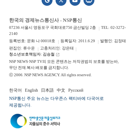
한국의 경제뉴스통신사 - NSP통신
07236 서울시 영등포구 국회대로750 금산빌딩 2층
TEL: 02-3272-
2140
등록번호: 문화 나 00018호
등록일자: 2011.6.29
발행인: 김정태
편집인: 류수운
고충처리인: 강은태
청소년보호책임자: 김승철
launch
NSP NEWS·NSP TV의 모든 콘텐츠는 저작권법의 보호를 받는바,
무단 전재.복사.배포를 금지합니다.
ⓒ 2006. NSP NEWS AGENCY. All rights reserved.
한국어
English
日本語
中文
Русский
NSP통신 주요 뉴스는 다우존스 팩티바에 다국어로
제공됩니다.