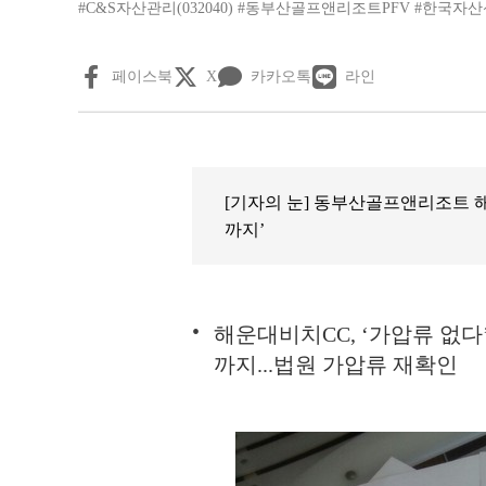
#C&S자산관리(032040)
#동부산골프앤리조트PFV
#한국자산
페이스북
X
카카오톡
라인
[기자의 눈] 동부산골프앤리조트 
까지’
해운대비치CC, ‘가압류 없다
까지...법원 가압류 재확인