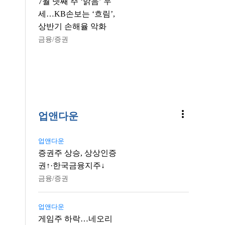
7월 넷째 주 ‘맑음’ 우
세…KB손보는 ‘흐림’,
상반기 손해율 악화
금융/증권
more_vert
업앤다운
업앤다운
증권주 상승, 상상인증
권↑·한국금융지주↓
금융/증권
업앤다운
게임주 하락…네오리