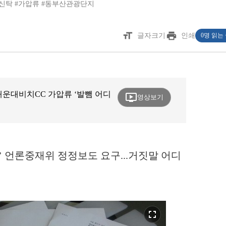
신탁
#가압류
#동부산관광단지
format_size
print
글자크기
인쇄
0명 읽는
해운대비치CC 가압류 ‘발뺌 어디
ondemand_video
영상보기
’ 언론중재위 정정보도 요구...거짓말 어디
fullscreen