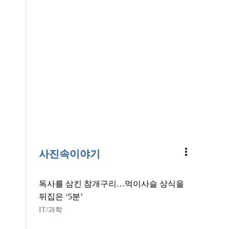
more_vert
사진속이야기
독사를 삼킨 참개구리…먹이사슬 상식을
뒤집은 ‘5분’
IT/과학