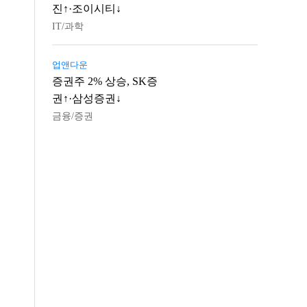
진↑·조이시티↓
IT/과학
업앤다운
증권주 2% 상승, SK증
권↑·삼성증권↓
금융/증권