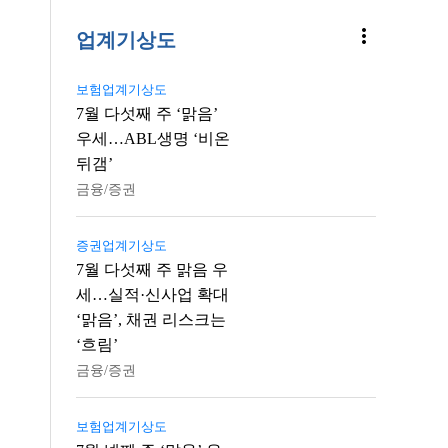
more_vert
업계기상도
보험업계기상도
7월 다섯째 주 ‘맑음’
우세…ABL생명 ‘비온
뒤갬’
금융/증권
증권업계기상도
7월 다섯째 주 맑음 우
세…실적·신사업 확대
‘맑음’, 채권 리스크는
‘흐림’
금융/증권
보험업계기상도