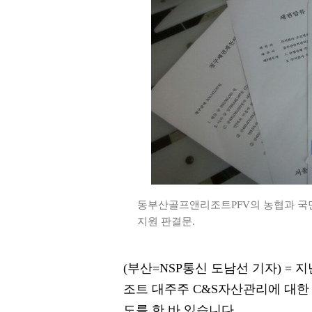
동부산골프앤리조트PFV의 농협과 국
지원 판결문.
(부산=NSP통신 도남선 기자) = 
조트 대주주 C&S자산관리에 대한 끝
도를 한 바 있습니다.