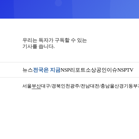
우리는 독자가 구독할 수 있는
기사를 씁니다.
뉴스
전국은 지금
NSP리포트
소상공인
이슈
NSPTV
서울
부산
대구/경북
인천
광주/전남
대전/충남
울산
경기동부