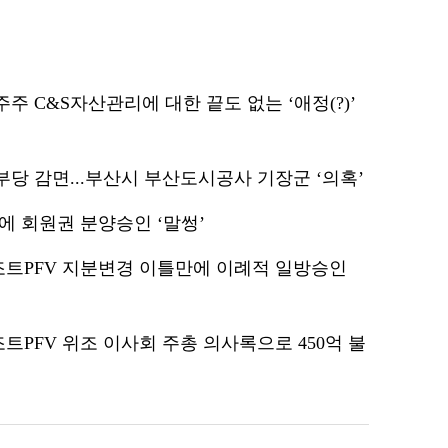
 C&S자산관리에 대한 끝도 없는 ‘애정(?)’
당 감면...부산시 부산도시공사 기장군 ‘의혹’
에 회원권 분양승인 ‘말썽’
트PFV 지분변경 이틀만에 이례적 일방승인
PFV 위조 이사회 주총 의사록으로 450억 불