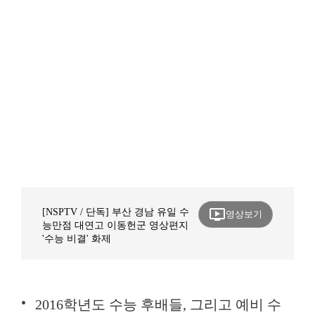
ondemand_video
[NSPTV / 단독] 부산 경남 유일 수
영상보기
능만점 대연고 이동헌군 영상편지
'수능 비결' 화제
2016학년도 수능 후배들, 그리고 예비 수