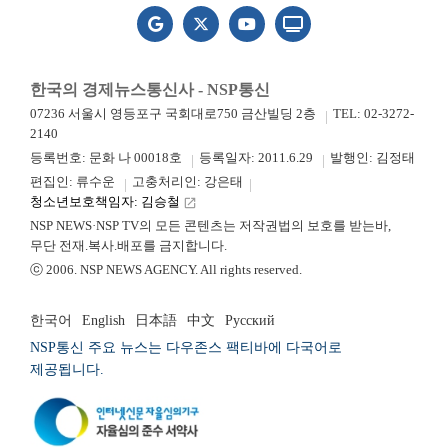
한국의 경제뉴스통신사 - NSP통신
07236 서울시 영등포구 국회대로750 금산빌딩 2층
TEL: 02-3272-
2140
등록번호: 문화 나 00018호
등록일자: 2011.6.29
발행인: 김정태
편집인: 류수운
고충처리인: 강은태
청소년보호책임자: 김승철
launch
NSP NEWS·NSP TV의 모든 콘텐츠는 저작권법의 보호를 받는바,
무단 전재.복사.배포를 금지합니다.
ⓒ 2006. NSP NEWS AGENCY. All rights reserved.
한국어
English
日本語
中文
Русский
NSP통신 주요 뉴스는 다우존스 팩티바에 다국어로
제공됩니다.