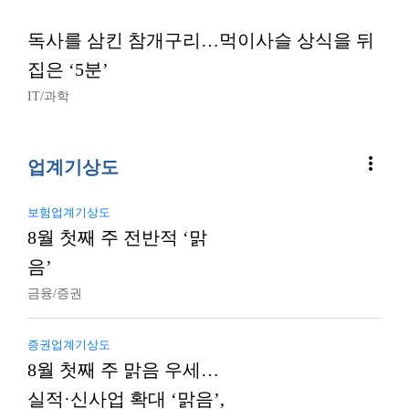
독사를 삼킨 참개구리…먹이사슬 상식을 뒤
집은 ‘5분’
IT/과학
more_vert
업계기상도
보험업계기상도
8월 첫째 주 전반적 ‘맑
음’
금융/증권
증권업계기상도
8월 첫째 주 맑음 우세…
실적·신사업 확대 ‘맑음’,