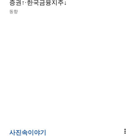
증권↑·한국금융지주↓
동향
more_vert
사진속이야기