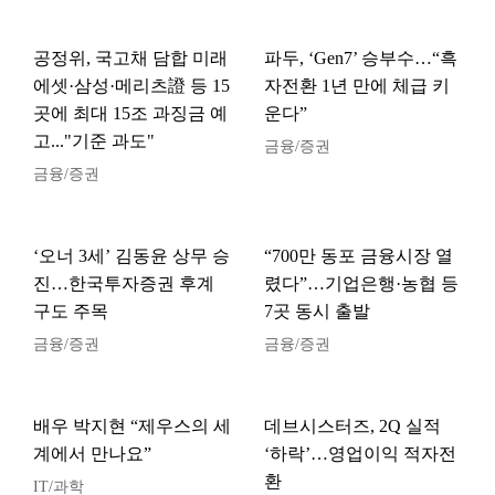
공정위, 국고채 담합 미래
파두, ‘Gen7’ 승부수…“흑
에셋·삼성·메리츠證 등 15
자전환 1년 만에 체급 키
곳에 최대 15조 과징금 예
운다”
고..."기준 과도"
금융/증권
금융/증권
‘오너 3세’ 김동윤 상무 승
“700만 동포 금융시장 열
진…한국투자증권 후계
렸다”…기업은행·농협 등
구도 주목
7곳 동시 출발
금융/증권
금융/증권
배우 박지현 “제우스의 세
데브시스터즈, 2Q 실적
계에서 만나요”
‘하락’…영업이익 적자전
환
IT/과학