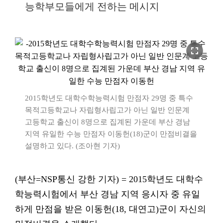
능학부모들에게 전하는 메시지
fullscreen
2015학년도 대학수학능력시험 만점자 29명 중 특수
목적고등학교나 자립형사립고가 아닌 일반 인문계
고등학교 출신이 8명으로 집계된 가운데 부산 경남
지역 유일한 수능 만점자 이동헌(18)군이 만점비결을
설명하고 있다. (조아현 기자)
(부산=NSP통신 강한 기자) = 2015학년도 대학수
학능력시험에서 부산 경남 지역 응시자 중 유일
하게 만점을 받은 이동헌(18, 대연고)군이 자신의