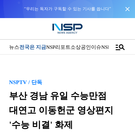
close
“우리는 독자가 구독할 수 있는 기사를 씁니다”
manage_search
뉴스
전국은 지금
NSP리포트
소상공인
이슈
NSPTV
NSPTV / 단독
부산 경남 유일 수능만점
대연고 이동헌군 영상편지
'수능 비결' 화제