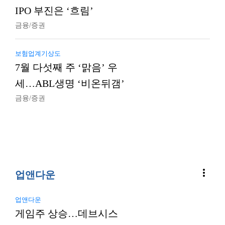
IPO 부진은 ‘흐림’
금융/증권
보험업계기상도
7월 다섯째 주 ‘맑음’ 우
세…ABL생명 ‘비온뒤갬’
금융/증권
more_vert
업앤다운
업앤다운
게임주 상승…데브시스