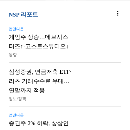
more_vert
NSP 리포트
업앤다운
게임주 상승…데브시스
터즈↑·고스트스튜디오↓
동향
삼성증권, 연금저축 ETF·
리츠 거래수수료 우대…
연말까지 적용
정보/정책
업앤다운
증권주 2% 하락, 상상인