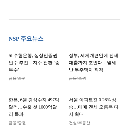
NSP 주요뉴스
Sh수협은행, 상상인증권
정부, 세제개편안에 전세
인수 추진…지주 전환 ‘승
대출까지 조인다…월세
부수’
난 무주택자 직격
금융/증권
금융/증권
한은, 6월 경상수지 497억
서울 아파트값 0.26% 상
달러…수출 첫 1000억달
승…매매·전세 오름폭 다
러 돌파
시 확대
금융/증권
건설/부동산