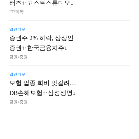
터즈↑·고스트스튜디오↓
IT/과학
업앤다운
증권주 2% 하락, 상상인
증권↑·한국금융지주↓
금융/증권
업앤다운
보험 업종 희비 엇갈려…
DB손해보험↑·삼성생명↓
금융/증권