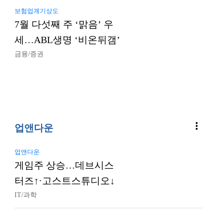
보험업계기상도
7월 다섯째 주 ‘맑음’ 우
세…ABL생명 ‘비온뒤갬’
금융/증권
more_vert
업앤다운
업앤다운
게임주 상승…데브시스
터즈↑·고스트스튜디오↓
IT/과학