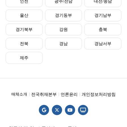
인천
광주/전남
대전/충남
울산
경기동부
경기남부
경기북부
강원
충북
전북
경남
경남서부
제주
전국취재본부
언론윤리
개인정보처리방침
매체소개