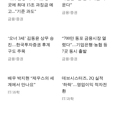
곳에 최대 15조 과징금 예
운다”
고..."기준 과도"
금융/증권
금융/증권
‘오너 3세’ 김동윤 상무 승
“700만 동포 금융시장 열
진…한국투자증권 후계
렸다”…기업은행·농협 등
구도 주목
7곳 동시 출발
금융/증권
금융/증권
배우 박지현 “제우스의 세
데브시스터즈, 2Q 실적
계에서 만나요”
‘하락’…영업이익 적자전
환
IT/과학
IT/과학