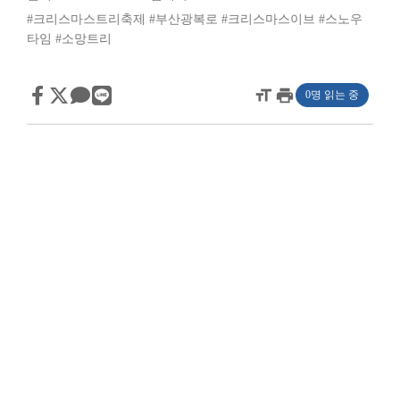
#크리스마스트리축제
#부산광복로
#크리스마스이브
#스노우
타임
#소망트리
format_size
print
0명 읽는 중