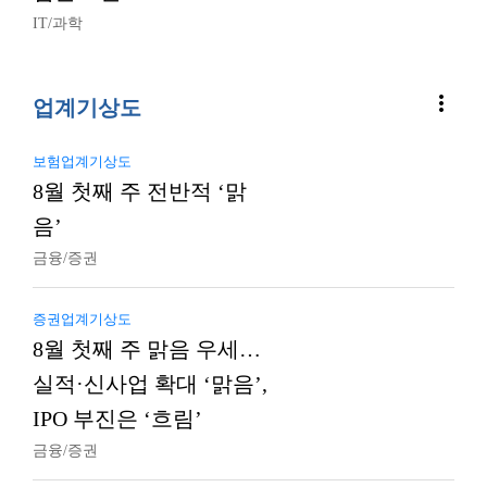
IT/과학
more_vert
업계기상도
보험업계기상도
8월 첫째 주 전반적 ‘맑
음’
금융/증권
증권업계기상도
8월 첫째 주 맑음 우세…
실적·신사업 확대 ‘맑음’,
IPO 부진은 ‘흐림’
금융/증권