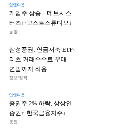
업앤다운
게임주 상승…데브시스
터즈↑·고스트스튜디오↓
동향
삼성증권, 연금저축 ETF·
리츠 거래수수료 우대…
연말까지 적용
정보/정책
업앤다운
증권주 2% 하락, 상상인
증권↑·한국금융지주↓
동향