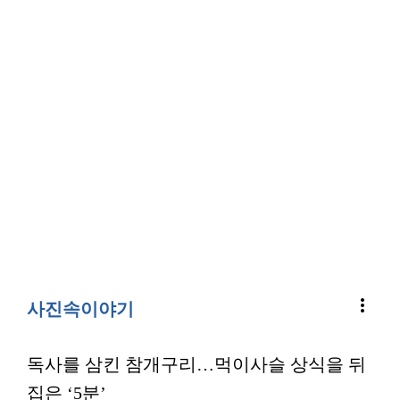
more_vert
사진속이야기
독사를 삼킨 참개구리…먹이사슬 상식을 뒤
집은 ‘5분’