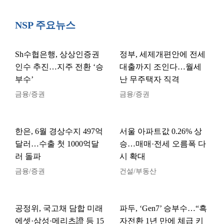
NSP 주요뉴스
Sh수협은행, 상상인증권
정부, 세제개편안에 전세
인수 추진…지주 전환 ‘승
대출까지 조인다…월세
부수’
난 무주택자 직격
금융/증권
금융/증권
한은, 6월 경상수지 497억
서울 아파트값 0.26% 상
달러…수출 첫 1000억달
승…매매·전세 오름폭 다
러 돌파
시 확대
금융/증권
건설/부동산
공정위, 국고채 담합 미래
파두, ‘Gen7’ 승부수…“흑
에셋·삼성·메리츠證 등 15
자전환 1년 만에 체급 키