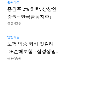
업앤다운
증권주 2% 하락, 상상인
증권↑·한국금융지주↓
금융/증권
업앤다운
보험 업종 희비 엇갈려…
DB손해보험↑·삼성생명↓
금융/증권