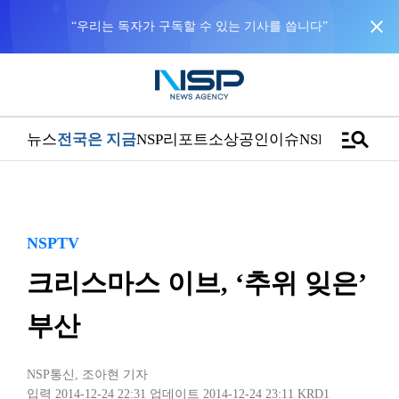
close
“우리는 독자가 구독할 수 있는 기사를 씁니다”
manage_search
뉴스
전국은 지금
NSP리포트
소상공인
이슈
NSPTV
NSPTV
크리스마스 이브, ‘추위 잊은’
부산
NSP통신
,
조아현 기자
입력 2014-12-24 22:31
업데이트 2014-12-24 23:11
KRD1