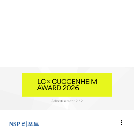
Advertisement
2 / 2
more_vert
NSP 리포트