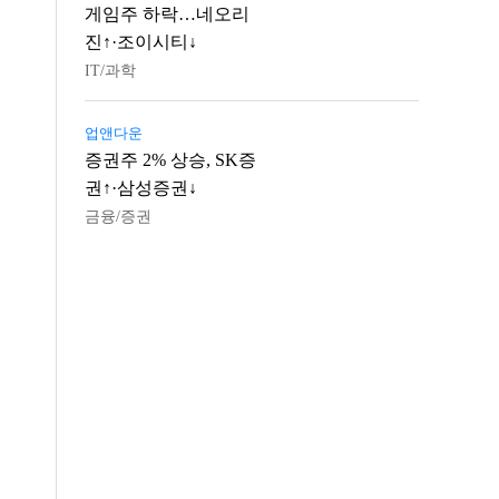
게임주 하락…네오리
진↑·조이시티↓
IT/과학
업앤다운
증권주 2% 상승, SK증
권↑·삼성증권↓
금융/증권