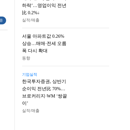
하락’…영업이익 전년
比 0.2%↓
실적/매출
 중
서울 아파트값 0.26%
상승…매매·전세 오름
폭 다시 확대
동향
기업실적
한국투자증권, 상반기
순이익 전년比 70%…
브로커리지·WM ‘쌍끌
이’
실적/매출