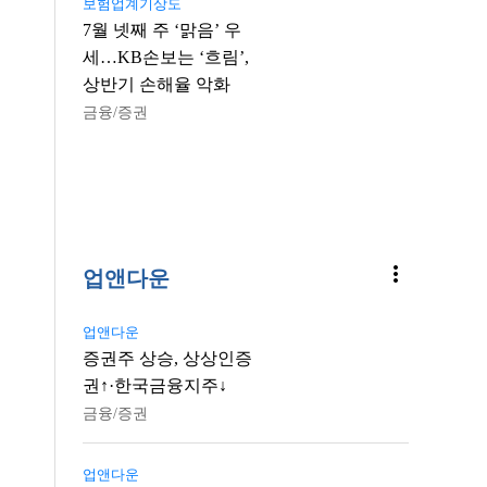
보험업계기상도
7월 넷째 주 ‘맑음’ 우
세…KB손보는 ‘흐림’,
상반기 손해율 악화
금융/증권
more_vert
업앤다운
업앤다운
증권주 상승, 상상인증
권↑·한국금융지주↓
금융/증권
업앤다운