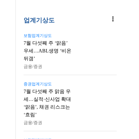
more_vert
업계기상도
보험업계기상도
7월 다섯째 주 ‘맑음’
우세…ABL생명 ‘비온
뒤갬’
금융/증권
증권업계기상도
7월 다섯째 주 맑음 우
세…실적·신사업 확대
‘맑음’, 채권 리스크는
‘흐림’
금융/증권