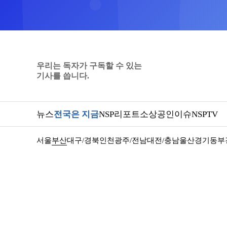
우리는 독자가 구독할 수 있는
기사를 씁니다.
뉴스
전국은 지금
NSP리포트
소상공인
이슈
NSPTV
서울
부산
대구/경북
인천
광주/전남
대전/충남
울산
경기동부