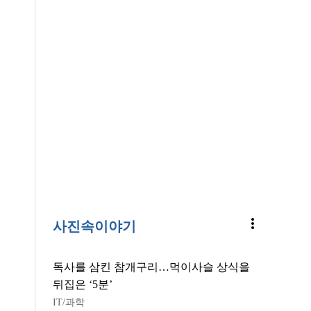
more_vert
사진속이야기
독사를 삼킨 참개구리…먹이사슬 상식을
뒤집은 ‘5분’
IT/과학