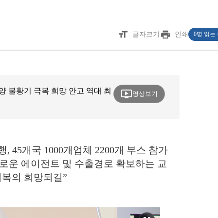
format_size
print
글자크기
인쇄
0명 읽는
선해양 불황기 극복 희망 안고 역대 최
ondemand_video
영상보기
, 45개국 1000개업체 2200개 부스 참가
 “새로운 에이전트 및 수출경로 확보하는 교
 회복의 희망되길”