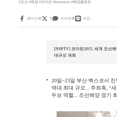
#조선
#해양
#코마린
#kormarine
#해양플랜트
페이스북
X
카카오톡
라인
[NSPTV] 코마린2015, 세계 조
대규모 개최
20일~23일 부산 벡스코서 진행
역대 최대 규모... 주최측,
두보 역할... 조선해양 경기