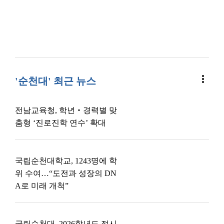
more_vert
'순천대' 최근 뉴스
전남교육청, 학년‧경력별 맞
춤형 ‘진로진학 연수’ 확대
국립순천대학교, 1243명에 학
위 수여…“도전과 성장의 DN
A로 미래 개척”
국립순천대, 2026학년도 정시