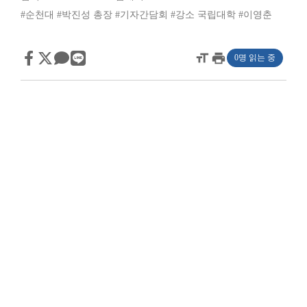
#순천대
#박진성 총장
#기자간담회
#강소 국립대학
#이영춘
format_size
print
0명 읽는 중