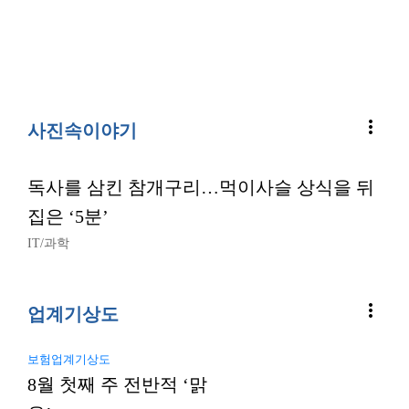
more_vert
사진속이야기
독사를 삼킨 참개구리…먹이사슬 상식을 뒤
집은 ‘5분’
IT/과학
more_vert
업계기상도
보험업계기상도
8월 첫째 주 전반적 ‘맑