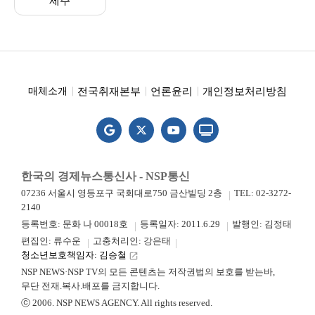
제주
전국취재본부
언론윤리
개인정보처리방침
매체소개
한국의 경제뉴스통신사 - NSP통신
07236 서울시 영등포구 국회대로750 금산빌딩 2층
TEL: 02-3272-
2140
등록번호: 문화 나 00018호
등록일자: 2011.6.29
발행인: 김정태
편집인: 류수운
고충처리인: 강은태
청소년보호책임자: 김승철
launch
NSP NEWS·NSP TV의 모든 콘텐츠는 저작권법의 보호를 받는바,
무단 전재.복사.배포를 금지합니다.
ⓒ 2006. NSP NEWS AGENCY. All rights reserved.