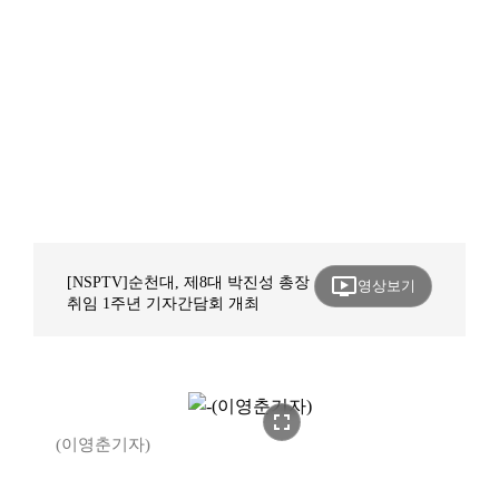
ondemand_video
[NSPTV]순천대, 제8대 박진성 총장
영상보기
취임 1주년 기자간담회 개최
fullscreen
(이영춘기자)