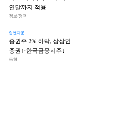
연말까지 적용
정보/정책
업앤다운
증권주 2% 하락, 상상인
증권↑·한국금융지주↓
동향