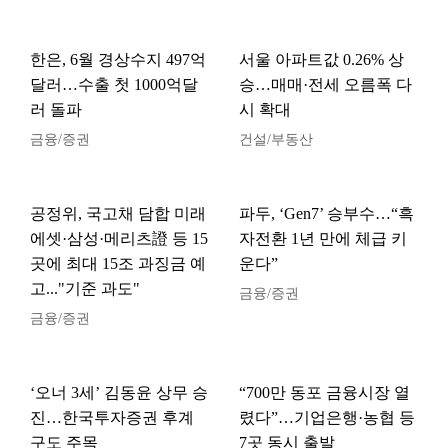
한은, 6월 경상수지 497억
서울 아파트값 0.26% 상
달러…수출 첫 1000억달
승…매매·전세 오름폭 다
러 돌파
시 확대
금융/증권
건설/부동산
공정위, 국고채 담합 미래
파두, ‘Gen7’ 승부수…“흑
에셋·삼성·메리츠證 등 15
자전환 1년 만에 체급 키
곳에 최대 15조 과징금 예
운다”
고..."기준 과도"
금융/증권
금융/증권
‘오너 3세’ 김동윤 상무 승
“700만 동포 금융시장 열
진…한국투자증권 후계
렸다”…기업은행·농협 등
구도 주목
7곳 동시 출발