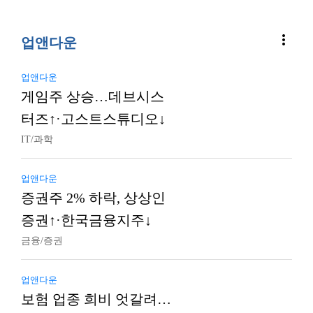
more_vert
업앤다운
업앤다운
게임주 상승…데브시스
터즈↑·고스트스튜디오↓
IT/과학
업앤다운
증권주 2% 하락, 상상인
증권↑·한국금융지주↓
금융/증권
업앤다운
보험 업종 희비 엇갈려…