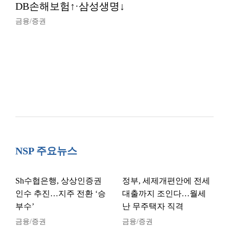
DB손해보험↑·삼성생명↓
금융/증권
NSP 주요뉴스
Sh수협은행, 상상인증권
정부, 세제개편안에 전세
인수 추진…지주 전환 ‘승
대출까지 조인다…월세
부수’
난 무주택자 직격
금융/증권
금융/증권