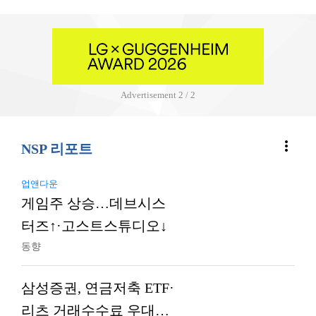
Advertisement
2 / 2
more_vert
NSP 리포트
업앤다운
게임주 상승…데브시스
터즈↑·고스트스튜디오↓
동향
삼성증권, 연금저축 ETF·
리츠 거래수수료 우대…