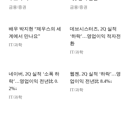
금융/증권
금융/증권
배우 박지현 “제우스의 세
데브시스터즈, 2Q 실적
계에서 만나요”
‘하락’…영업이익 적자전
환
IT/과학
IT/과학
네이버, 2Q 실적 ‘소폭 하
웹젠, 2Q 실적 ‘하락’…영
락’…영업이익 전년比 0.
업이익 전년比 8.4%↓
2%↓
IT/과학
IT/과학