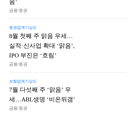
음’
금융/증권
증권업계기상도
8월 첫째 주 맑음 우세…
실적·신사업 확대 ‘맑음’,
IPO 부진은 ‘흐림’
금융/증권
보험업계기상도
7월 다섯째 주 ‘맑음’ 우
세…ABL생명 ‘비온뒤갬’
금융/증권