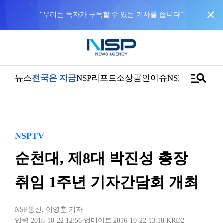
close
“우리는 독자가 구독할 수 있는 기사를 씁니다”
manage_search
뉴스
전국은 지금
NSP리포트
소상공인
이슈
NSPTV
NSPTV
순천대, 제8대 박진성 총장
취임 1주년 기자간담회 개최
NSP통신
,
이영춘 기자
입력 2016-10-22 12:56
업데이트 2016-10-22 13:18
KRD2