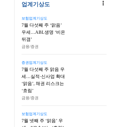
more_vert
업계기상도
보험업계기상도
7월 다섯째 주 ‘맑음’
우세…ABL생명 ‘비온
뒤갬’
금융/증권
증권업계기상도
7월 다섯째 주 맑음 우
세…실적·신사업 확대
‘맑음’, 채권 리스크는
‘흐림’
금융/증권
보험업계기상도
7월 넷째 주 ‘맑음’ 우