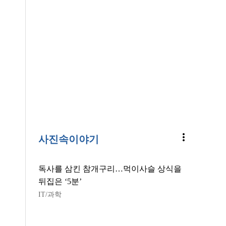
more_vert
사진속이야기
독사를 삼킨 참개구리…먹이사슬 상식을
뒤집은 ‘5분’
IT/과학