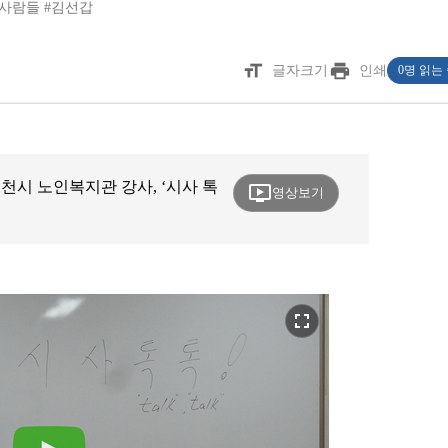
 사람들
#김선갑
format_size
print
글자크기
인쇄
0명 읽는
천시 노인복지관 강사, ‘시사 톡
ondemand_video
영상보기
fullscreen