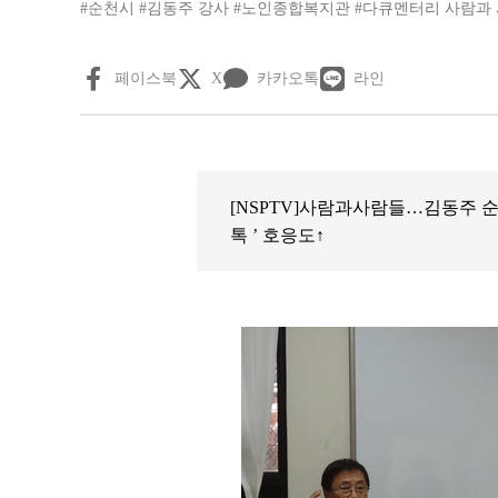
#순천시
#김동주 강사
#노인종합복지관
#다큐멘터리 사람과
페이스북
X
카카오톡
라인
[NSPTV]사람과사람들…김동주 순
톡 ’ 호응도↑