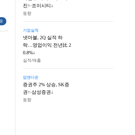
진↑·조이시티↓
동향
 중
기업실적
넷마블, 2Q 실적 하
락…영업이익 전년比 2
0.8%↓
실적/매출
업앤다운
증권주 2% 상승, SK증
권↑·삼성증권↓
동향