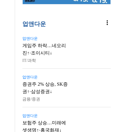
more_vert
업앤다운
업앤다운
게임주 하락…네오리
진↑·조이시티↓
IT/과학
업앤다운
증권주 2% 상승, SK증
권↑·삼성증권↓
금융/증권
업앤다운
보험주 상승…미래에
셋생명↑·흥국화재↓