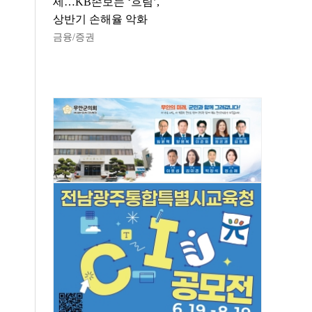
세…KB손보는 ‘흐림’,
상반기 손해율 악화
금융/증권