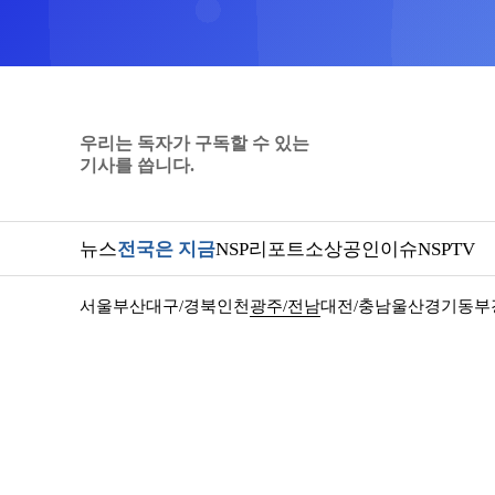
우리는 독자가 구독할 수 있는
기사를 씁니다.
뉴스
전국은 지금
NSP리포트
소상공인
이슈
NSPTV
서울
부산
대구/경북
인천
광주/전남
대전/충남
울산
경기동부