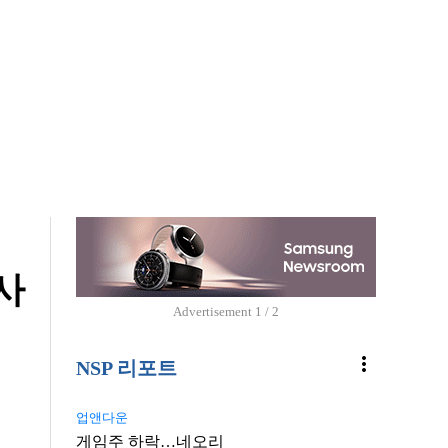
사
Advertisement
1 / 2
more_vert
NSP 리포트
업앤다운
게임주 하락…네오리