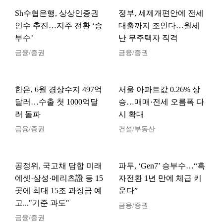
Sh수협은행, 상상인증권
정부, 세제개편안에 전세
인수 추진…지주 전환 ‘승
대출까지 조인다…월세
부수’
난 무주택자 직격
금융/증권
금융/증권
한은, 6월 경상수지 497억
서울 아파트값 0.26% 상
달러…수출 첫 1000억달
승…매매·전세 오름폭 다
러 돌파
시 확대
금융/증권
건설/부동산
공정위, 국고채 담합 미래
파두, ‘Gen7’ 승부수…“흑
에셋·삼성·메리츠證 등 15
자전환 1년 만에 체급 키
곳에 최대 15조 과징금 예
운다”
고..."기준 과도"
금융/증권
금융/증권