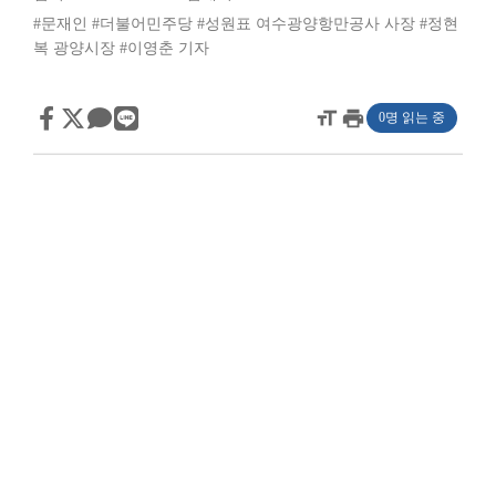
#문재인
#더불어민주당
#성원표 여수광양항만공사 사장
#정현
복 광양시장
#이영춘 기자
format_size
print
0명 읽는 중