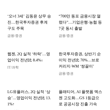
‘오너 3세’ 김동윤 상무 승
“700만 동포 금융시장 열
진…한국투자증권 후계
렸다”…기업은행·농협 등
구도 주목
7곳 동시 출발
금융/증권
금융/증권
웹젠, 2Q 실적 ‘하락’…영
한국투자증권, 상반기 순
업이익 전년比 8.4%↓
이익 전년比 70%…브로
커리지·WM ‘쌍끌이’
IT/과학
금융/증권
LG유플러스, 2Q 실적 ‘상
플래티어, AI 플랫폼 엑스
승’…영업이익 전년比 13.
젠 고도화…GS 1등급으
1%↑
로 공공시장 진출 가속