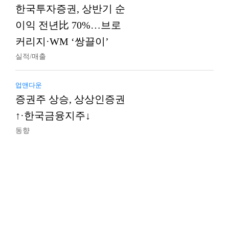
한국투자증권, 상반기 순
이익 전년比 70%…브로
커리지·WM ‘쌍끌이’
실적/매출
업앤다운
증권주 상승, 상상인증권
↑·한국금융지주↓
동향