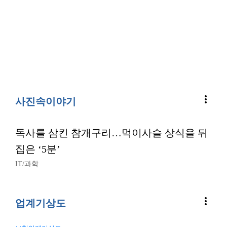
more_vert
사진속이야기
독사를 삼킨 참개구리…먹이사슬 상식을 뒤
집은 ‘5분’
IT/과학
more_vert
업계기상도