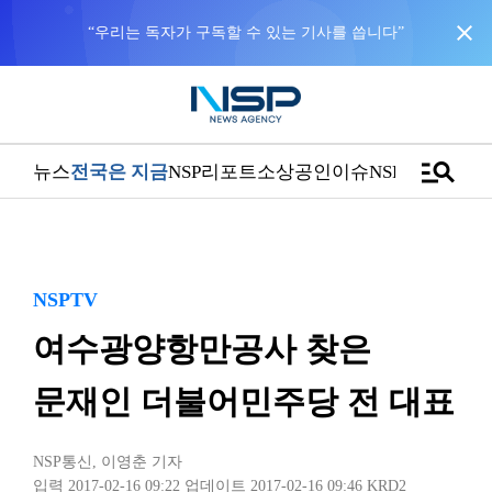
close
“우리는 독자가 구독할 수 있는 기사를 씁니다”
manage_search
뉴스
전국은 지금
NSP리포트
소상공인
이슈
NSPTV
NSPTV
여수광양항만공사 찾은
문재인 더불어민주당 전 대표
NSP통신
,
이영춘 기자
입력 2017-02-16 09:22
업데이트 2017-02-16 09:46
KRD2