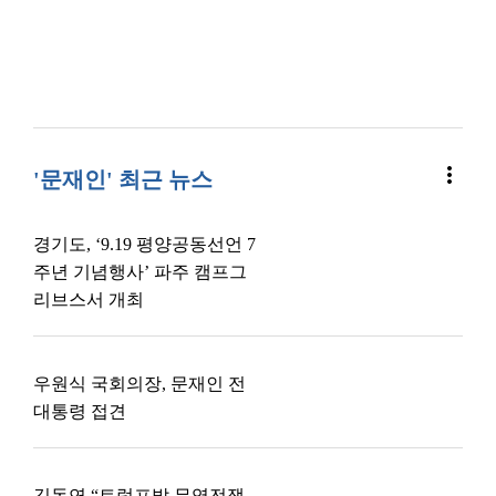
more_vert
'문재인' 최근 뉴스
경기도, ‘9.19 평양공동선언 7
주년 기념행사’ 파주 캠프그
리브스서 개최
우원식 국회의장, 문재인 전
대통령 접견
김동연 “트럼프발 무역전쟁