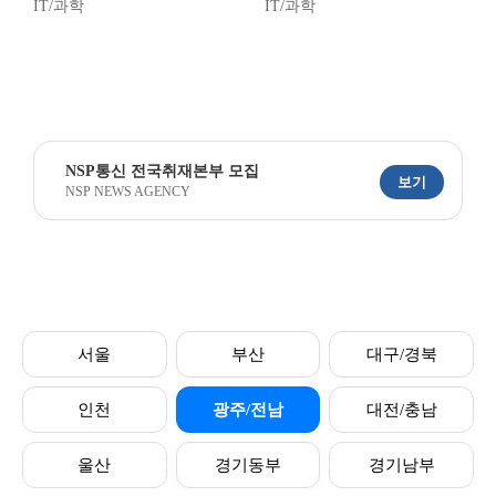
IT/과학
IT/과학
NSP통신 전국취재본부 모집
보기
NSP NEWS AGENCY
서울
부산
대구/경북
인천
광주/전남
대전/충남
울산
경기동부
경기남부