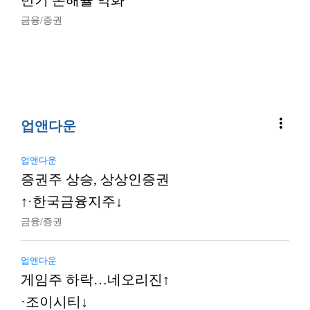
반기 손해율 악화
금융/증권
more_vert
업앤다운
업앤다운
증권주 상승, 상상인증권
↑·한국금융지주↓
금융/증권
업앤다운
게임주 하락…네오리진↑
·조이시티↓