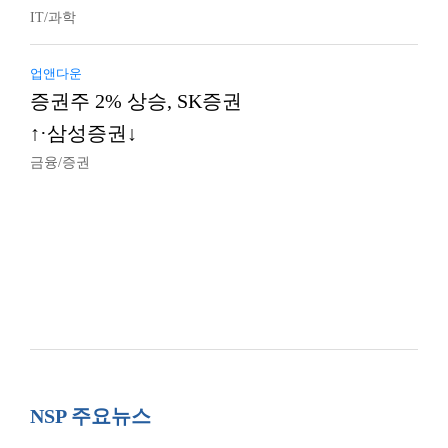
IT/과학
업앤다운
증권주 2% 상승, SK증권
↑·삼성증권↓
금융/증권
NSP 주요뉴스