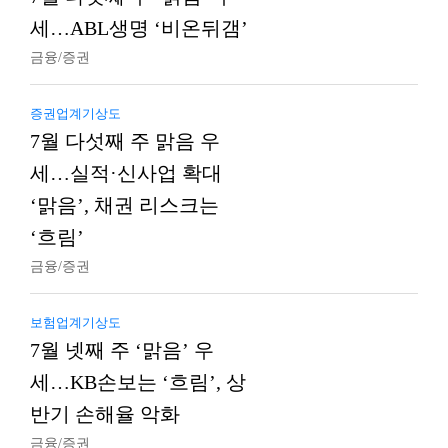
세…ABL생명 ‘비온뒤갬’
금융/증권
증권업계기상도
7월 다섯째 주 맑음 우
세…실적·신사업 확대
‘맑음’, 채권 리스크는
‘흐림’
금융/증권
보험업계기상도
7월 넷째 주 ‘맑음’ 우
세…KB손보는 ‘흐림’, 상
반기 손해율 악화
금융/증권