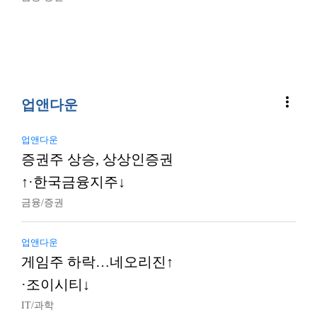
more_vert
업앤다운
업앤다운
증권주 상승, 상상인증권
↑·한국금융지주↓
금융/증권
업앤다운
게임주 하락…네오리진↑
·조이시티↓
IT/과학