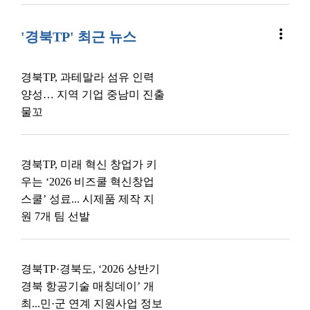
more_vert
'경북TP' 최근 뉴스
경북TP, 과테말라 섬유 인력
양성… 지역 기업 중남미 진출
물꼬
경북TP, 미래 혁신 창업가 키
우는 ‘2026 비즈쿨 혁신창업
스쿨’ 성료... 시제품 제작 지
원 7개 팀 선발
경북TP·경북도, ‘2026 상반기
경북 항공기술 매칭데이’ 개
최...민·군 연계 지원사업 정보