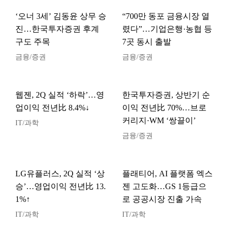
‘오너 3세’ 김동윤 상무 승
“700만 동포 금융시장 열
진…한국투자증권 후계
렸다”…기업은행·농협 등
구도 주목
7곳 동시 출발
금융/증권
금융/증권
웹젠, 2Q 실적 ‘하락’…영
한국투자증권, 상반기 순
업이익 전년比 8.4%↓
이익 전년比 70%…브로
커리지·WM ‘쌍끌이’
IT/과학
금융/증권
LG유플러스, 2Q 실적 ‘상
플래티어, AI 플랫폼 엑스
승’…영업이익 전년比 13.
젠 고도화…GS 1등급으
1%↑
로 공공시장 진출 가속
IT/과학
IT/과학