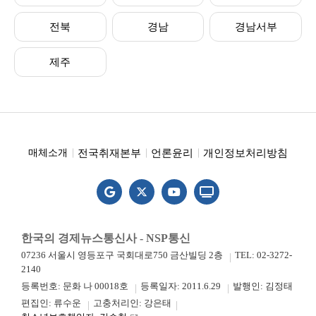
전북
경남
경남서부
제주
전국취재본부
언론윤리
개인정보처리방침
매체소개
한국의 경제뉴스통신사 - NSP통신
07236 서울시 영등포구 국회대로750 금산빌딩 2층
TEL: 02-3272-
2140
등록번호: 문화 나 00018호
등록일자: 2011.6.29
발행인: 김정태
편집인: 류수운
고충처리인: 강은태