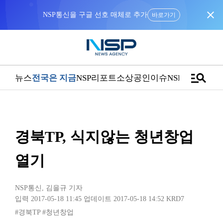
close
NSP통신을 구글 선호 매체로 추가
바로가기
manage_search
뉴스
전국은 지금
NSP리포트
소상공인
이슈
NSPTV
경북TP, 식지않는 청년창업
열기
NSP통신
,
김을규 기자
입력 2017-05-18 11:45
업데이트 2017-05-18 14:52
KRD7
#경북TP
#청년창업