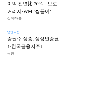
이익 전년比 70%…브로
커리지·WM ‘쌍끌이’
실적/매출
업앤다운
증권주 상승, 상상인증권
↑·한국금융지주↓
동향