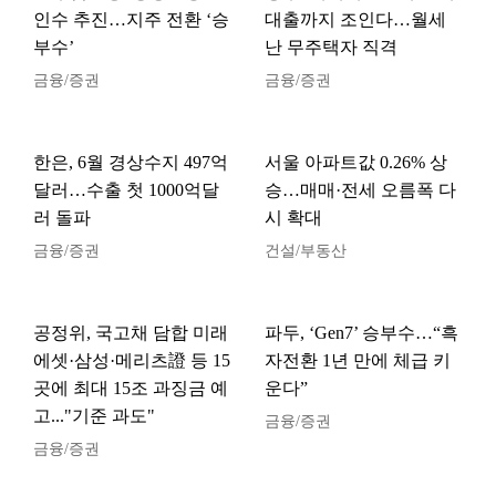
인수 추진…지주 전환 ‘승
대출까지 조인다…월세
부수’
난 무주택자 직격
금융/증권
금융/증권
한은, 6월 경상수지 497억
서울 아파트값 0.26% 상
달러…수출 첫 1000억달
승…매매·전세 오름폭 다
러 돌파
시 확대
금융/증권
건설/부동산
공정위, 국고채 담합 미래
파두, ‘Gen7’ 승부수…“흑
에셋·삼성·메리츠證 등 15
자전환 1년 만에 체급 키
곳에 최대 15조 과징금 예
운다”
고..."기준 과도"
금융/증권
금융/증권