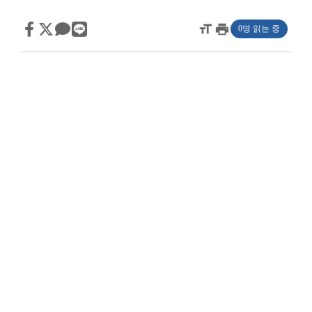
format_size
print
0명 읽는 중