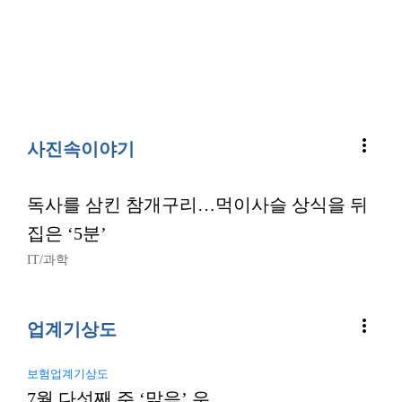
more_vert
사진속이야기
독사를 삼킨 참개구리…먹이사슬 상식을 뒤
집은 ‘5분’
IT/과학
more_vert
업계기상도
보험업계기상도
7월 다섯째 주 ‘맑음’ 우