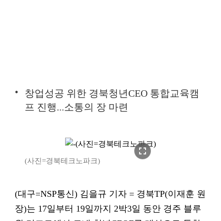
창업성공 위한 경북청년CEO 통합교육캠
프 진행...소통의 장 마련
fullscreen
(사진=경북테크노파크)
(대구=NSP통신) 김을규 기자 = 경북TP(이재훈 원
장)는 17일부터 19일까지 2박3일 동안 경주 블루