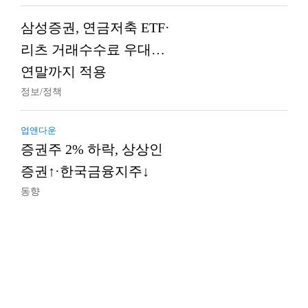
삼성증권, 연금저축 ETF·
리츠 거래수수료 우대…
연말까지 적용
정보/정책
업앤다운
증권주 2% 하락, 상상인
증권↑·한국금융지주↓
동향