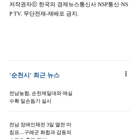
저작권자ⓒ 한국의 경제뉴스통신사 NSP통신·NS
P TV. 무단전재-재배포 금지.
more_vert
'순천시' 최근 뉴스
전남농협, 순천제일대와 매실
수확 일손돕기 실시
전남 장애인체전 3일 열전 마
침표…구례군 화합과 감동의