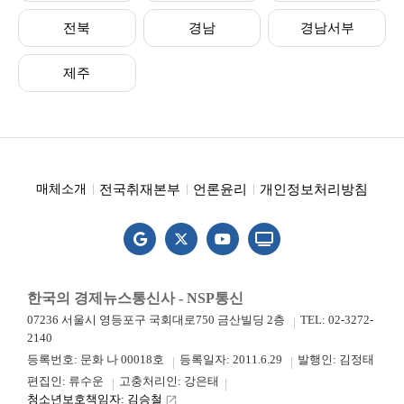
전북
경남
경남서부
제주
전국취재본부
언론윤리
개인정보처리방침
매체소개
한국의 경제뉴스통신사 - NSP통신
07236 서울시 영등포구 국회대로750 금산빌딩 2층
TEL: 02-3272-
2140
등록번호: 문화 나 00018호
등록일자: 2011.6.29
발행인: 김정태
편집인: 류수운
고충처리인: 강은태
청소년보호책임자: 김승철
launch