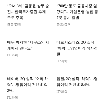
‘오너 3세’ 김동윤 상무 승
“700만 동포 금융시장 열
진…한국투자증권 후계
렸다”…기업은행·농협 등
구도 주목
7곳 동시 출발
금융/증권
금융/증권
배우 박지현 “제우스의 세
데브시스터즈, 2Q 실적
계에서 만나요”
‘하락’…영업이익 적자전
환
IT/과학
IT/과학
네이버, 2Q 실적 ‘소폭 하
웹젠, 2Q 실적 ‘하락’…영
락’…영업이익 전년比 0.
업이익 전년比 8.4%↓
2%↓
IT/과학
IT/과학