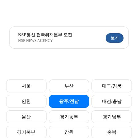
NSP통신 전국취재본부 모집
보기
NSP NEWS AGENCY
서울
부산
대구/경북
인천
광주/전남
대전/충남
울산
경기동부
경기남부
경기북부
강원
충북