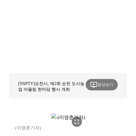
ondemand_video
[NSPTV]순천시, 제2회 순천 도시농
영상보기
업 어울림 한마당 행사 개최
fullscreen
(이영춘기자)