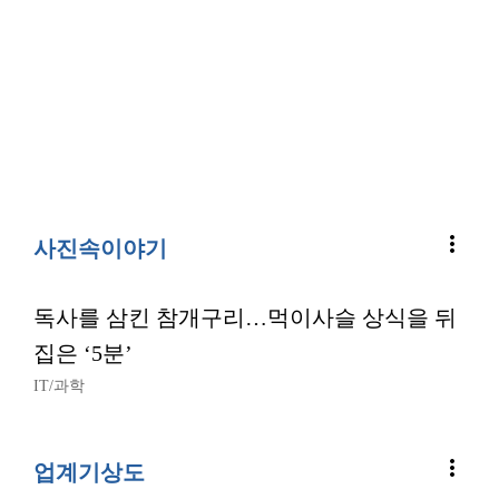
more_vert
사진속이야기
독사를 삼킨 참개구리…먹이사슬 상식을 뒤
집은 ‘5분’
IT/과학
more_vert
업계기상도