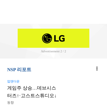
Advertisement
2 / 2
more_vert
NSP 리포트
업앤다운
게임주 상승…데브시스
터즈↑·고스트스튜디오↓
동향