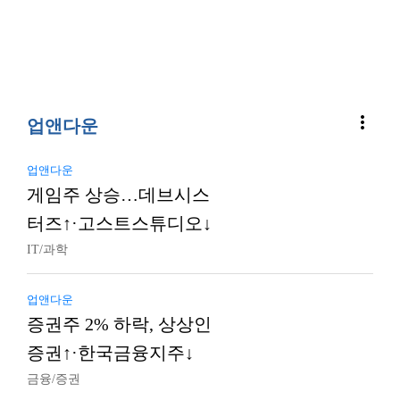
more_vert
업앤다운
업앤다운
게임주 상승…데브시스
터즈↑·고스트스튜디오↓
IT/과학
업앤다운
증권주 2% 하락, 상상인
증권↑·한국금융지주↓
금융/증권