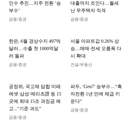
인수 추진…지주 전환 ‘승
대출까지 조인다…월세
부수’
난 무주택자 직격
금융/증권
금융/증권
한은, 6월 경상수지 497억
서울 아파트값 0.26% 상
달러…수출 첫 1000억달
승…매매·전세 오름폭 다
러 돌파
시 확대
금융/증권
건설/부동산
공정위, 국고채 담합 미래
파두, ‘Gen7’ 승부수…“흑
에셋·삼성·메리츠證 등 15
자전환 1년 만에 체급 키
곳에 최대 15조 과징금 예
운다”
고..."기준 과도"
금융/증권
금융/증권