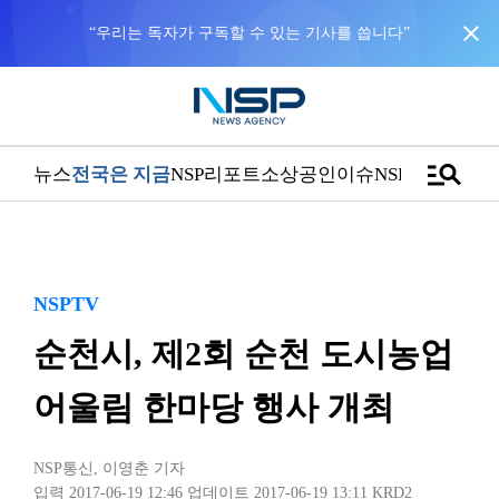
close
“우리는 독자가 구독할 수 있는 기사를 씁니다”
manage_search
뉴스
전국은 지금
NSP리포트
소상공인
이슈
NSPTV
NSPTV
순천시, 제2회 순천 도시농업
어울림 한마당 행사 개최
NSP통신
,
이영춘 기자
입력 2017-06-19 12:46
업데이트 2017-06-19 13:11
KRD2