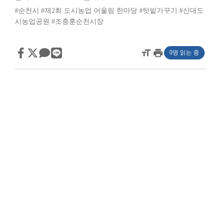
#순천시
#제2회 도시농업 어울림 한마당
#텃밭가꾸기
#신대도
시농업공원
#조충훈순천시장
format_size
print
0명 읽는 중