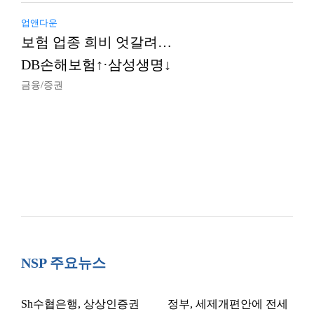
업앤다운
보험 업종 희비 엇갈려…
DB손해보험↑·삼성생명↓
금융/증권
NSP 주요뉴스
Sh수협은행, 상상인증권
정부, 세제개편안에 전세