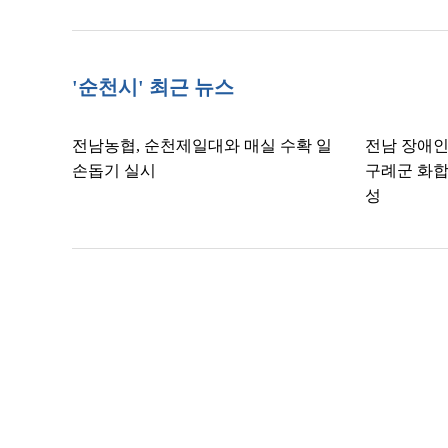
'순천시' 최근 뉴스
전남농협, 순천제일대와 매실 수확 일
전남 장애인
손돕기 실시
구례군 화합
성