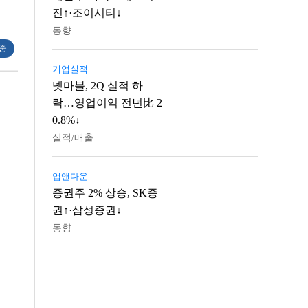
진↑·조이시티↓
동향
 중
기업실적
넷마블, 2Q 실적 하
락…영업이익 전년比 2
0.8%↓
실적/매출
업앤다운
증권주 2% 상승, SK증
권↑·삼성증권↓
동향