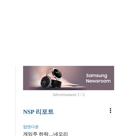
Advertisement
1 / 2
more_vert
NSP 리포트
업앤다운
게임주 하락…네오리