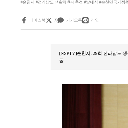
#순천시
#전라남도 생활체육대축전
#발대식
#순천만국가정
페이스북
X
카카오톡
라인
[NSPTV]순천시, 29회 전라남
동