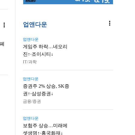
more_vert
업앤다운
more_vert
업앤다운
 폐
게임주 하락…네오리
진↑·조이시티↓
IT/과학
업앤다운
증권주 2% 상승, SK증
권↑·삼성증권↓
금융/증권
업앤다운
보험주 상승…미래에
셋생명↑·흥국화재↓