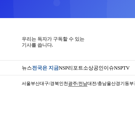
우리는 독자가 구독할 수 있는
기사를 씁니다.
뉴스
전국은 지금
NSP리포트
소상공인
이슈
NSPTV
서울
부산
대구/경북
인천
광주/전남
대전/충남
울산
경기동부