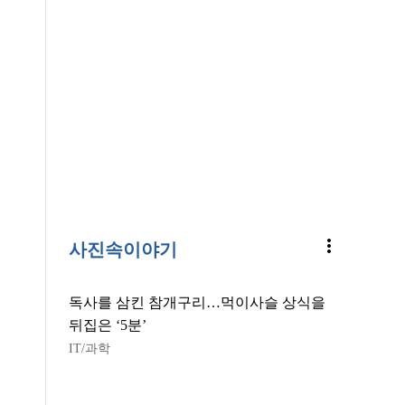
more_vert
사진속이야기
독사를 삼킨 참개구리…먹이사슬 상식을
뒤집은 ‘5분’
IT/과학