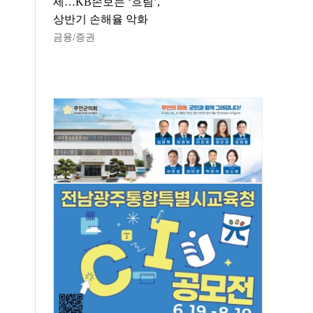
세…KB손보는 ‘흐림’,
상반기 손해율 악화
금융/증권