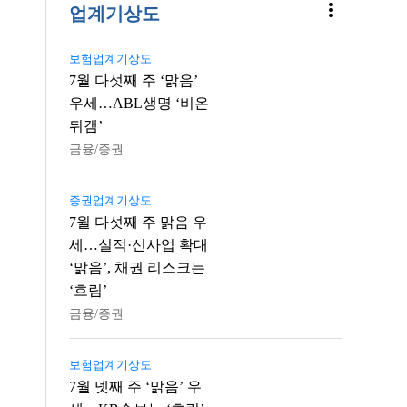
more_vert
업계기상도
보험업계기상도
7월 다섯째 주 ‘맑음’
우세…ABL생명 ‘비온
뒤갬’
금융/증권
증권업계기상도
7월 다섯째 주 맑음 우
세…실적·신사업 확대
‘맑음’, 채권 리스크는
‘흐림’
금융/증권
보험업계기상도
7월 넷째 주 ‘맑음’ 우