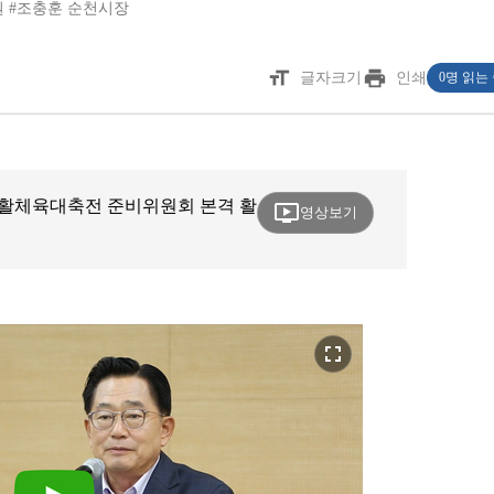
원
#조충훈 순천시장
format_size
print
글자크기
인쇄
0명 읽는
도 생활체육대축전 준비위원회 본격 활
ondemand_video
영상보기
fullscreen