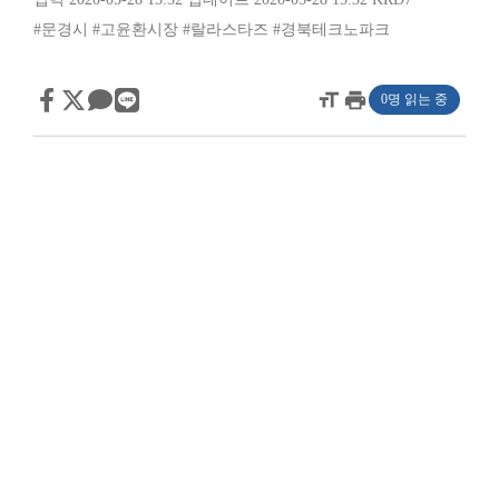
#문경시
#고윤환시장
#랄라스타즈
#경북테크노파크
format_size
print
0명 읽는 중