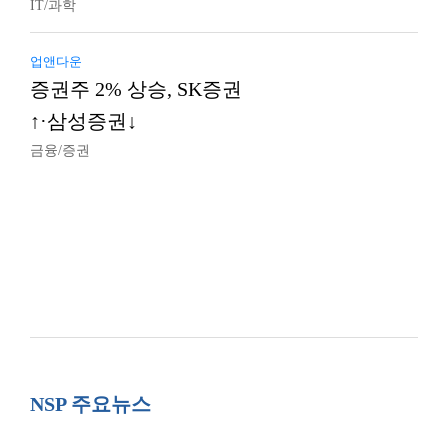
IT/과학
업앤다운
증권주 2% 상승, SK증권
↑·삼성증권↓
금융/증권
NSP 주요뉴스