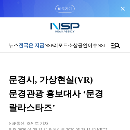
close
“우리는 독자가 구독할 수 있는 기사를 씁니다”
manage_search
뉴스
전국은 지금
NSP리포트
소상공인
이슈
NSPTV
문경시, 가상현실(VR)
문경관광 홍보대사 ‘문경
랄라스타즈’
NSP통신
,
조인호 기자
입력 2020-05-28 15:32
업데이트 2020-05-28 15:32
KRD7