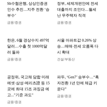
Sh수협은행, 상상인증권
정부, 세제개편안에 전세
인수 추진…지주 전환 ‘승
대출까지 조인다…월세
부수’
난 무주택자 직격
금융/증권
금융/증권
한은, 6월 경상수지 497억
서울 아파트값 0.26% 상
달러…수출 첫 1000억달
승…매매·전세 오름폭 다
러 돌파
시 확대
금융/증권
건설/부동산
공정위, 국고채 담합 미래
파두, ‘Gen7’ 승부수…“흑
에셋·삼성·메리츠證 등 15
자전환 1년 만에 체급 키
곳에 최대 15조 과징금 예
운다”
고..."기준 과도"
금융/증권
금융/증권