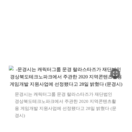
fullscreen
문경시는 캐릭터그룹 문경 랄라스타즈가 재단법인
경상북도테크노파크에서 주관한 2020 지역콘텐츠활
용 게임개발 지원사업에 선정됐다고 28일 밝혔다 (문
경시)