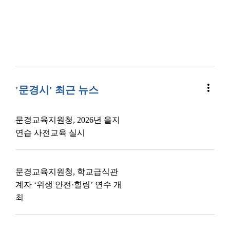
more_vert
'문경시' 최근 뉴스
문경교육지원청, 2026년 을지
연습 사전교육 실시
문경교육지원청, 학교급식관
계자 ‘위생 안전·힐링’ 연수 개
최