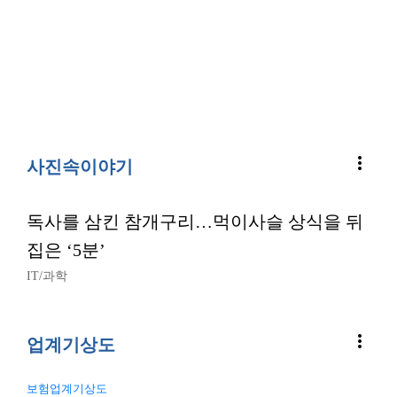
more_vert
사진속이야기
독사를 삼킨 참개구리…먹이사슬 상식을 뒤
집은 ‘5분’
IT/과학
more_vert
업계기상도
보험업계기상도