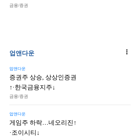
금융/증권
more_vert
업앤다운
업앤다운
증권주 상승, 상상인증권
↑·한국금융지주↓
금융/증권
업앤다운
게임주 하락…네오리진↑
·조이시티↓