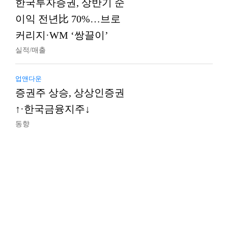
한국투자증권, 상반기 순
이익 전년比 70%…브로
커리지·WM ‘쌍끌이’
실적/매출
업앤다운
증권주 상승, 상상인증권
↑·한국금융지주↓
동향