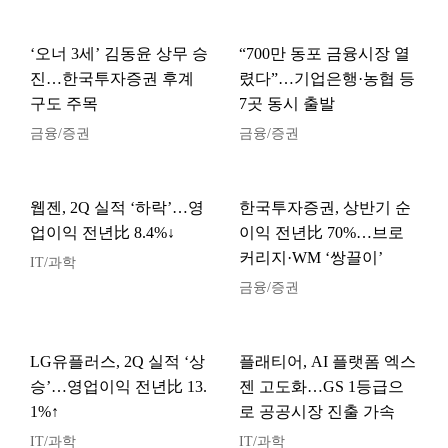
‘오너 3세’ 김동윤 상무 승
“700만 동포 금융시장 열
진…한국투자증권 후계
렸다”…기업은행·농협 등
구도 주목
7곳 동시 출발
금융/증권
금융/증권
웹젠, 2Q 실적 ‘하락’…영
한국투자증권, 상반기 순
업이익 전년比 8.4%↓
이익 전년比 70%…브로
커리지·WM ‘쌍끌이’
IT/과학
금융/증권
LG유플러스, 2Q 실적 ‘상
플래티어, AI 플랫폼 엑스
승’…영업이익 전년比 13.
젠 고도화…GS 1등급으
1%↑
로 공공시장 진출 가속
IT/과학
IT/과학