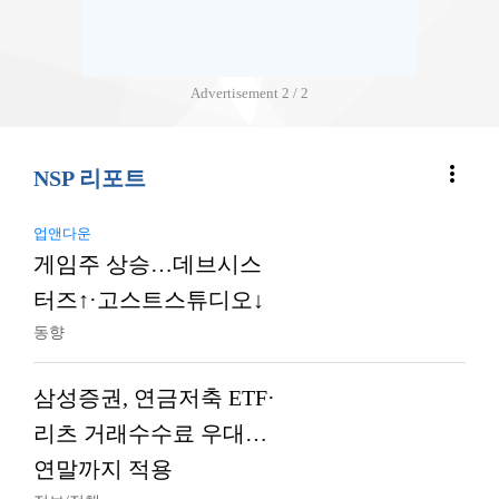
Advertisement
2 / 2
more_vert
NSP 리포트
업앤다운
게임주 상승…데브시스
터즈↑·고스트스튜디오↓
동향
삼성증권, 연금저축 ETF·
리츠 거래수수료 우대…
연말까지 적용