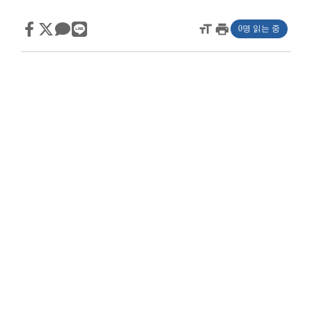
format_size
print
0명 읽는 중