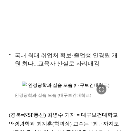
국내 최대 취업처 확보·졸업생 안경원 개
원 최다...교육자 산실로 자리매김
fullscreen
안경광학과 실습 모습 (대구보건대학교)
(경북=NSP통신) 최병수 기자 = 대구보건대학교
안경광학과 최계훈(학과장) 교수는 “최근까지도