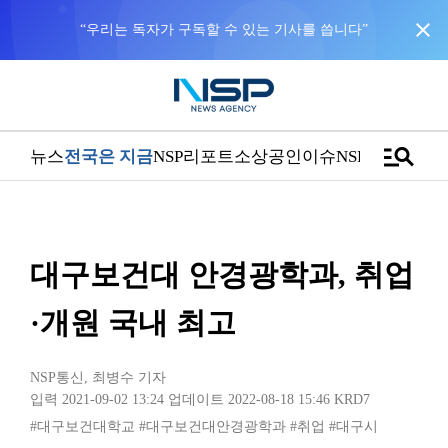
close
“우리는 독자가 구독할 수 있는 기사를 씁니다”
manage_search
뉴스
전국은 지금
NSP리포트
소상공인
이슈
NSPTV
대구보건대 안경광학과, 취업
·개원 국내 최고
NSP통신
,
최병수 기자
입력 2021-09-02 13:24
업데이트 2022-08-18 15:46
KRD7
#대구보건대학교
#대구보건대안경광학과
#취업
#대구시