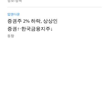
정보/정책
업앤다운
증권주 2% 하락, 상상인
증권↑·한국금융지주↓
동향