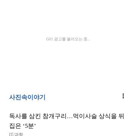
G01 광고를 불러오는 중...
more_vert
사진속이야기
독사를 삼킨 참개구리…먹이사슬 상식을 뒤
집은 ‘5분’
IT/과학