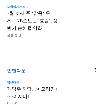
보험업계기상도
7월 넷째 주 ‘맑음’ 우
세…KB손보는 ‘흐림’, 상
반기 손해율 악화
금융/증권
more_vert
업앤다운
업앤다운
게임주 하락…네오리진↑
·조이시티↓
IT/과학