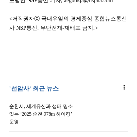
도남선 NSP통신 기자, aegookja@nspna.com
<저작권자ⓒ 국내유일의 경제중심 종합뉴스통신
사 NSP통신. 무단전재-재배포 금지.>
more_vert
'선암사' 최근 뉴스
순천시, 세계유산과 생태 명소
잇는 ‘2025 순천 978m 하이킹’
운영