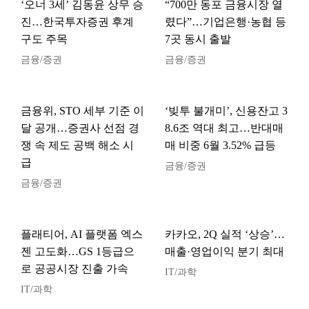
‘오너 3세’ 김동윤 상무 승
“700만 동포 금융시장 열
진…한국투자증권 후계
렸다”…기업은행·농협 등
구도 주목
7곳 동시 출발
금융/증권
금융/증권
금융위, STO 세부 기준 이
‘빚투 불개미’, 신용잔고 3
달 공개…증권사 선점 경
8.6조 역대 최고…반대매
쟁 속 제도 공백 해소 시
매 비중 6월 3.52% 급등
급
금융/증권
금융/증권
플래티어, AI 플랫폼 엑스
카카오, 2Q 실적 ‘상승’…
젠 고도화…GS 1등급으
매출·영업이익 분기 최대
로 공공시장 진출 가속
IT/과학
IT/과학