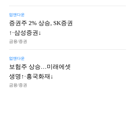
업앤다운
증권주 2% 상승, SK증권
↑·삼성증권↓
금융/증권
업앤다운
보험주 상승…미래에셋
생명↑·흥국화재↓
금융/증권