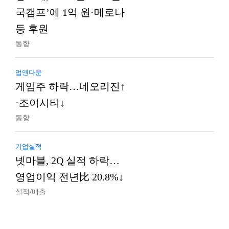
국캠프’에 1억 원·메로나
등 후원
동향
업앤다운
게임주 하락…네오리진↑
·조이시티↓
동향
기업실적
넷마블, 2Q 실적 하락…
영업이익 전년比 20.8%↓
실적/매출