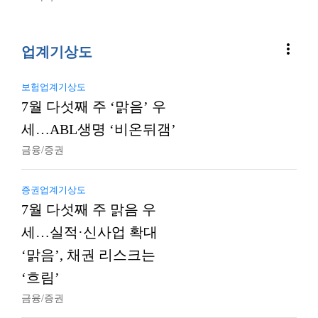
more_vert
업계기상도
보험업계기상도
7월 다섯째 주 ‘맑음’ 우
세…ABL생명 ‘비온뒤갬’
금융/증권
증권업계기상도
7월 다섯째 주 맑음 우
세…실적·신사업 확대
‘맑음’, 채권 리스크는
‘흐림’
금융/증권