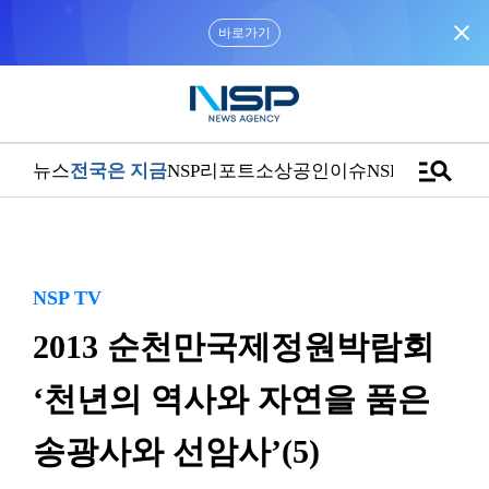
close
바로가기
manage_search
뉴스
전국은 지금
NSP리포트
소상공인
이슈
NSPTV
NSP TV
2013 순천만국제정원박람회
‘천년의 역사와 자연을 품은
송광사와 선암사’(5)