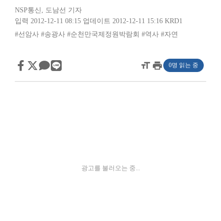
NSP통신
,
도남선 기자
입력 2012-12-11 08:15
업데이트 2012-12-11 15:16
KRD1
#선암사
#송광사
#순천만국제정원박람회
#역사
#자연
format_size
print
0명 읽는 중
광고를 불러오는 중...