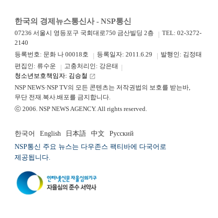
한국의 경제뉴스통신사 - NSP통신
07236 서울시 영등포구 국회대로750 금산빌딩 2층
TEL: 02-3272-
2140
등록번호: 문화 나 00018호
등록일자: 2011.6.29
발행인: 김정태
편집인: 류수운
고충처리인: 강은태
청소년보호책임자: 김승철
launch
NSP NEWS·NSP TV의 모든 콘텐츠는 저작권법의 보호를 받는바,
무단 전재.복사.배포를 금지합니다.
ⓒ 2006. NSP NEWS AGENCY. All rights reserved.
한국어
English
日本語
中文
Русский
NSP통신 주요 뉴스는 다우존스 팩티바에 다국어로
제공됩니다.