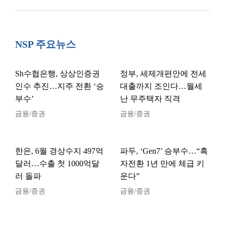
NSP 주요뉴스
Sh수협은행, 상상인증권
정부, 세제개편안에 전세
인수 추진…지주 전환 ‘승
대출까지 조인다…월세
부수’
난 무주택자 직격
금융/증권
금융/증권
한은, 6월 경상수지 497억
파두, ‘Gen7’ 승부수…“흑
달러…수출 첫 1000억달
자전환 1년 만에 체급 키
러 돌파
운다”
금융/증권
금융/증권