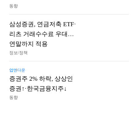
동향
삼성증권, 연금저축 ETF·
리츠 거래수수료 우대…
연말까지 적용
정보/정책
업앤다운
증권주 2% 하락, 상상인
증권↑·한국금융지주↓
동향