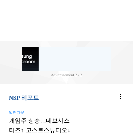
Advertisement
2 / 2
more_vert
NSP 리포트
업앤다운
게임주 상승…데브시스
터즈↑·고스트스튜디오↓