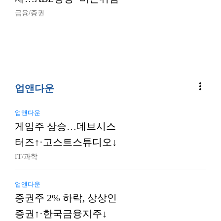
금융/증권
more_vert
업앤다운
업앤다운
게임주 상승…데브시스
터즈↑·고스트스튜디오↓
IT/과학
업앤다운
증권주 2% 하락, 상상인
증권↑·한국금융지주↓