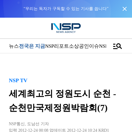
close
“우리는 독자가 구독할 수 있는 기사를 씁니다”
manage_search
뉴스
전국은 지금
NSP리포트
소상공인
이슈
NSPTV
NSP TV
세계최고의 정원도시 순천 -
순천만국제정원박람회(7)
NSP통신
,
도남선 기자
입력 2012-12-24 00:08
업데이트 2012-12-24 10:24
KRD1