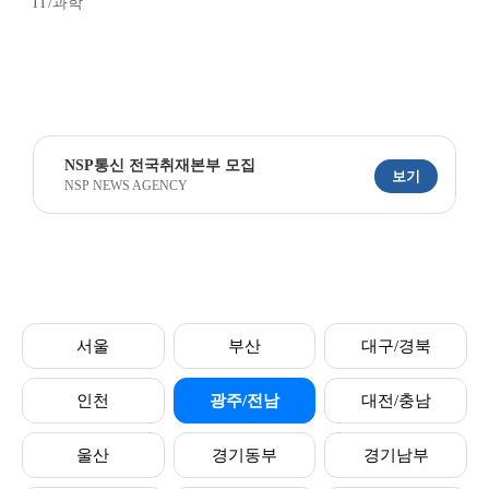
IT/과학
NSP통신 전국취재본부 모집
보기
NSP NEWS AGENCY
서울
부산
대구/경북
인천
광주/전남
대전/충남
울산
경기동부
경기남부