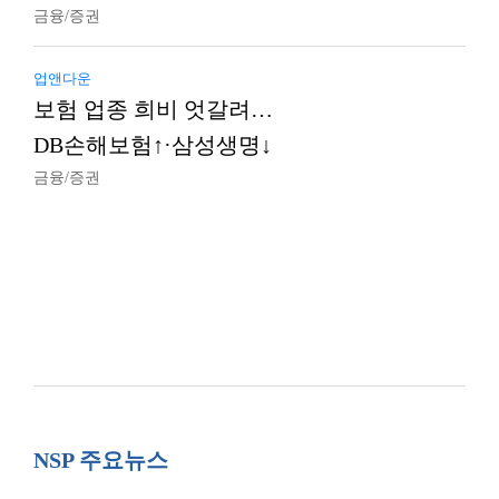
금융/증권
업앤다운
보험 업종 희비 엇갈려…
DB손해보험↑·삼성생명↓
금융/증권
NSP 주요뉴스