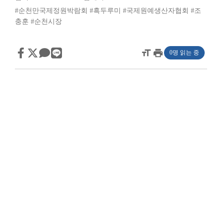
#순천만국제정원박람회
#흑두루미
#국제원예생산자협회
#조
충훈
#순천시장
format_size
print
0명 읽는 중