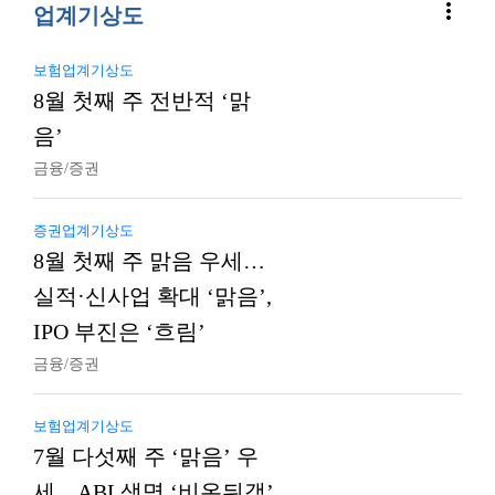
more_vert
업계기상도
보험업계기상도
8월 첫째 주 전반적 ‘맑
음’
금융/증권
증권업계기상도
8월 첫째 주 맑음 우세…
실적·신사업 확대 ‘맑음’,
IPO 부진은 ‘흐림’
금융/증권
보험업계기상도
7월 다섯째 주 ‘맑음’ 우
세…ABL생명 ‘비온뒤갬’