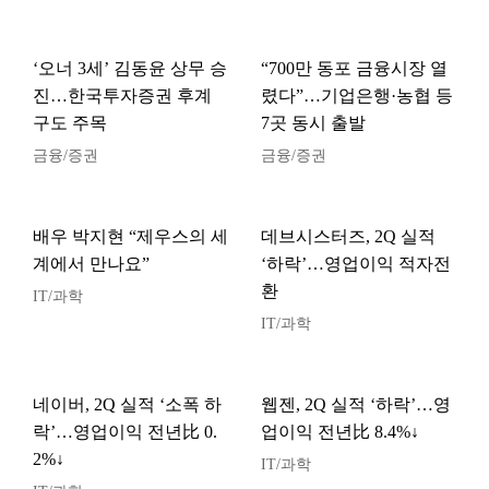
‘오너 3세’ 김동윤 상무 승
“700만 동포 금융시장 열
진…한국투자증권 후계
렸다”…기업은행·농협 등
구도 주목
7곳 동시 출발
금융/증권
금융/증권
배우 박지현 “제우스의 세
데브시스터즈, 2Q 실적
계에서 만나요”
‘하락’…영업이익 적자전
환
IT/과학
IT/과학
네이버, 2Q 실적 ‘소폭 하
웹젠, 2Q 실적 ‘하락’…영
락’…영업이익 전년比 0.
업이익 전년比 8.4%↓
2%↓
IT/과학