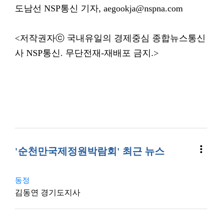
도남선 NSP통신 기자, aegookja@nspna.com
<저작권자ⓒ 국내유일의 경제중심 종합뉴스통신
사 NSP통신. 무단전재-재배포 금지.>
more_vert
'순천만국제정원박람회' 최근 뉴스
동정
김동연 경기도지사