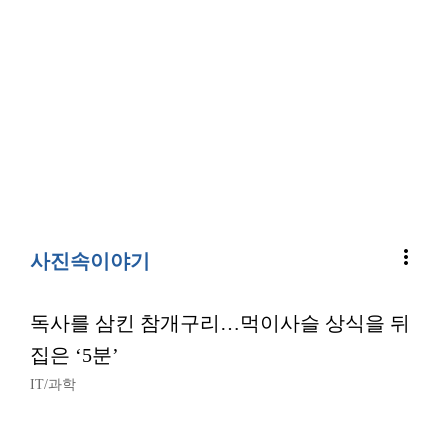
more_vert
사진속이야기
독사를 삼킨 참개구리…먹이사슬 상식을 뒤
집은 ‘5분’
IT/과학