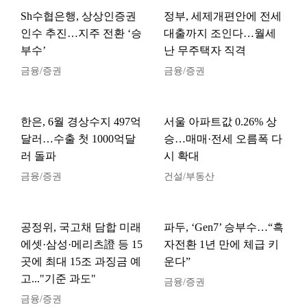
Sh수협은행, 상상인증권
정부, 세제개편안에 전세
인수 추진…지주 전환 ‘승
대출까지 조인다…월세
부수’
난 무주택자 직격
금융/증권
금융/증권
한은, 6월 경상수지 497억
서울 아파트값 0.26% 상
달러…수출 첫 1000억달
승…매매·전세 오름폭 다
러 돌파
시 확대
금융/증권
건설/부동산
공정위, 국고채 담합 미래
파두, ‘Gen7’ 승부수…“흑
에셋·삼성·메리츠證 등 15
자전환 1년 만에 체급 키
곳에 최대 15조 과징금 예
운다”
고..."기준 과도"
금융/증권
금융/증권