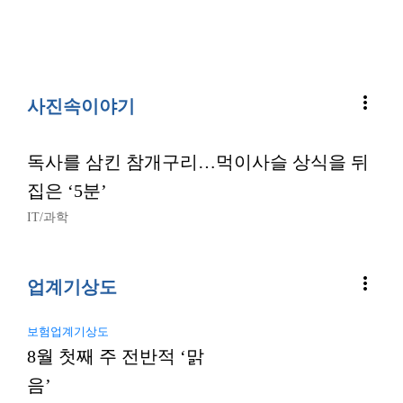
more_vert
사진속이야기
독사를 삼킨 참개구리…먹이사슬 상식을 뒤
집은 ‘5분’
IT/과학
more_vert
업계기상도
보험업계기상도
8월 첫째 주 전반적 ‘맑
음’