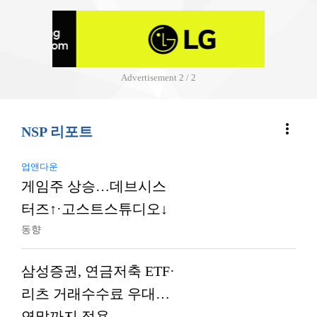
Advertisement
2 / 2
more_vert
NSP 리포트
업앤다운
게임주 상승…데브시스
터즈↑·고스트스튜디오↓
동향
삼성증권, 연금저축 ETF·
리츠 거래수수료 우대…
연말까지 적용