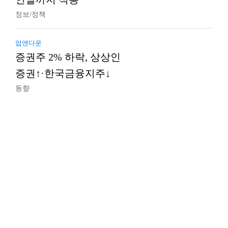
정보/정책
업앤다운
증권주 2% 하락, 상상인
증권↑·한국금융지주↓
동향