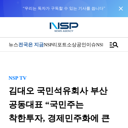
close
manage_search
뉴스
전국은 지금
NSP리포트
소상공인
이슈
NSPTV
NSP TV
김대오 국민석유회사 부산
공동대표 “국민주는
착한투자, 경제민주화에 큰