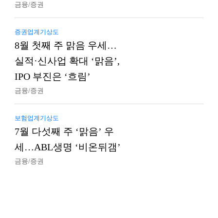
금융/증권
증권업계기상도
8월 첫째 주 맑음 우세…
실적·신사업 확대 ‘맑음’,
IPO 부진은 ‘흐림’
금융/증권
보험업계기상도
7월 다섯째 주 ‘맑음’ 우
세…ABL생명 ‘비온뒤갬’
금융/증권