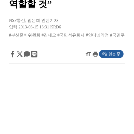
역할할 것”
NSP통신
,
임은희 인턴기자
입력 2013-03-15 13:31
KRD6
#부산준비위원회
#김대오
#국민석유회사
#인터넷약정
#국민주
format_size
print
0명 읽는 중