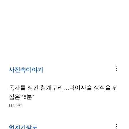
more_vert
사진속이야기
독사를 삼킨 참개구리…먹이사슬 상식을 뒤
집은 ‘5분’
IT/과학
more_vert
업계기상도