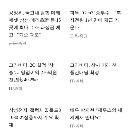
공정위, 국고채 담합 미래
파두, ‘Gen7’ 승부수…“흑
에셋·삼성·메리츠證 등 15
자전환 1년 만에 체급 키
곳에 최대 15조 과징금 예
운다”
고..."기준 과도"
금융/증권
금융/증권
그라비티, 2Q 실적 ‘상
그라비티, 창사 이래 첫
승’… 영업이익 276억원
중간배당 확정
전년比 40.2%↑
IT/과학
IT/과학
삼성전자, 갤럭시 Z 폴드8
배우 박지현 “제우스의 세
1030 여성층까지 수요 확
계에서 만나요”
대
IT/과학