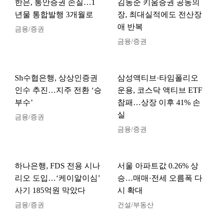
한은, 통안증권 손질…1
김동준 키움증권 공동의
년물 통합발행 3개월로
장, 최대실적에도 전산장
애 반복
금융/증권
금융/증권
Sh수협은행, 상상인증권
삼성액티브·타임폴리오
인수 추진…지주 전환 ‘승
운용, 코스닥 액티브 ETF
부수’
참패…상장 이후 41% 손
실
금융/증권
금융/증권
하나은행, FDS 전용 시나
서울 아파트값 0.26% 상
리오 도입…‘케이알이심’
승…매매·전세 오름폭 다
사기 185억원 막았다
시 확대
금융/증권
건설/부동산