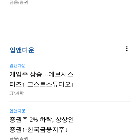
금융/증권
more_vert
업앤다운
업앤다운
게임주 상승…데브시스
터즈↑·고스트스튜디오↓
IT/과학
업앤다운
증권주 2% 하락, 상상인
증권↑·한국금융지주↓
금융/증권