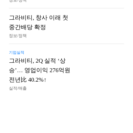
정보/정책
그라비티, 창사 이래 첫
중간배당 확정
정보/정책
기업실적
그라비티, 2Q 실적 ‘상
승’… 영업이익 276억원
전년比 40.2%↑
실적/매출