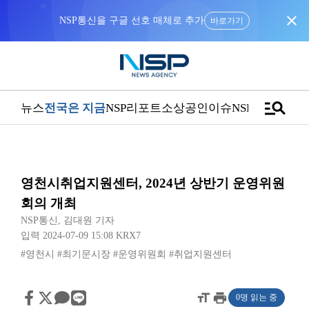
close
NSP통신을 구글 선호 매체로 추가
바로가기
manage_search
뉴스
전국은 지금
NSP리포트
소상공인
이슈
NSPTV
영천시취업지원센터, 2024년 상반기 운영위원
회의 개최
NSP통신
,
김대원 기자
입력 2024-07-09 15:08
KRX7
#영천시
#최기문시장
#운영위원회
#취업지원센터
format_size
print
0명 읽는 중