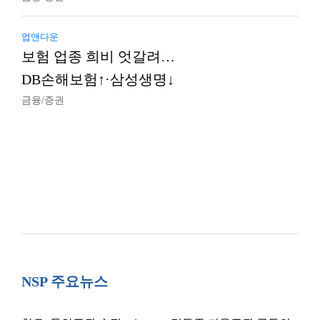
업앤다운
보험 업종 희비 엇갈려…
DB손해보험↑·삼성생명↓
금융/증권
NSP 주요뉴스