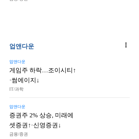
more_vert
업앤다운
업앤다운
게임주 하락…조이시티↑
·썸에이지↓
IT/과학
업앤다운
증권주 2% 상승, 미래에
셋증권↑·신영증권↓
금융/증권