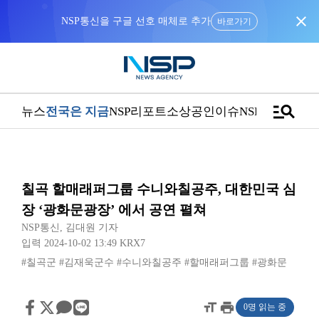
close
NSP통신을 구글 선호 매체로 추가
바로가기
manage_search
뉴스
전국은 지금
NSP리포트
소상공인
이슈
NSPTV
칠곡 할매래퍼그룹 수니와칠공주, 대한민국 심
장 ‘광화문광장’ 에서 공연 펼쳐
NSP통신
,
김대원 기자
입력 2024-10-02 13:49
KRX7
#칠곡군
#김재욱군수
#수니와칠공주
#할매래퍼그룹
#광화문
format_size
print
0명 읽는 중