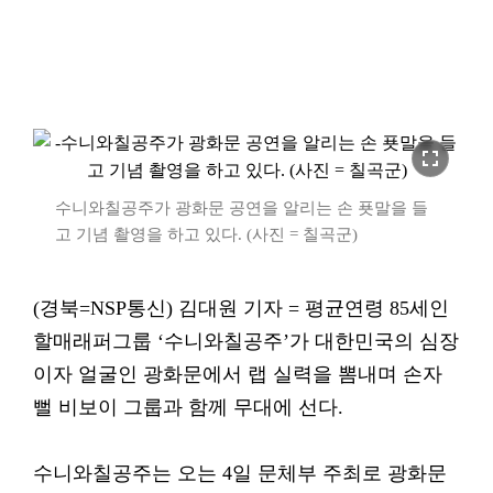
fullscreen
수니와칠공주가 광화문 공연을 알리는 손 푯말을 들
고 기념 촬영을 하고 있다. (사진 = 칠곡군)
(경북=NSP통신) 김대원 기자 = 평균연령 85세인
할매래퍼그룹 ‘수니와칠공주’가 대한민국의 심장
이자 얼굴인 광화문에서 랩 실력을 뽐내며 손자
뻘 비보이 그룹과 함께 무대에 선다.
수니와칠공주는 오는 4일 문체부 주최로 광화문