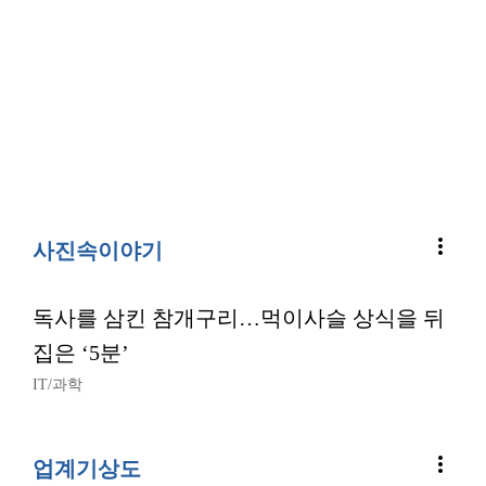
more_vert
사진속이야기
독사를 삼킨 참개구리…먹이사슬 상식을 뒤
집은 ‘5분’
IT/과학
more_vert
업계기상도