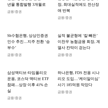
년물 통합발행 3개월로
장, 최대실적에도 전산장
애 반복
금융/증권
금융/증권
Sh수협은행, 상상인증권
실적 불균형에 ‘칼 빼든’
인수 추진…지주 전환 ‘승
이찬우 농협금융 회장, 계
부수’
열사 칸막이 걷는다
금융/증권
금융/증권
삼성액티브·타임폴리오
하나은행, FDS 전용 시나
운용, 코스닥 액티브 ETF
리오 도입…‘케이알이심’
참패…상장 이후 41% 손
사기 185억원 막았다
실
금융/증권
금융/증권