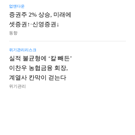
업앤다운
증권주 2% 상승, 미래에
셋증권↑·신영증권↓
동향
위기관리리스크
실적 불균형에 ‘칼 빼든’
이찬우 농협금융 회장,
계열사 칸막이 걷는다
위기관리