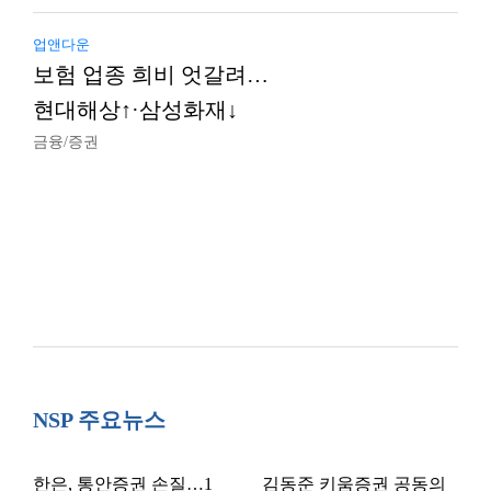
업앤다운
보험 업종 희비 엇갈려…
현대해상↑·삼성화재↓
금융/증권
NSP 주요뉴스
한은, 통안증권 손질…1
김동준 키움증권 공동의