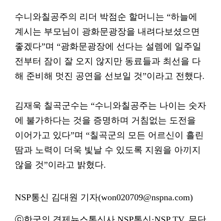
수니와칠공주의 리더 박점순 할머니는 “하늘에
계시는 부모님이 광화문광장을 내려다보셨으면
좋겠다”며 “광화문광장에 선다는 설렘에 일주일
전부터 잠이 잘 오지 않지만 동료들과 최선을 다
해 준비해 멋진 공연을 선보일 것”이라고 전했다.
김재욱 칠곡군수는 “수니와칠공주는 나이는 숫자
에 불가하다는 것을 증명하며 거침없는 도전을
이어가고 있다”며 “칠곡군의 모든 어르신이 흘린
땀과 노력이 더욱 빛날 수 있도록 지원을 아끼지
않을 것”이라고 밝혔다.
NSP통신 김대원 기자(won020709@nspna.com)
ⓒ한국의 경제뉴스통신사 NSP통신·NSP TV. 무단