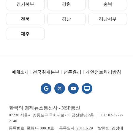
경기북부
강원
충북
전북
경남
경남서부
제주
전국취재본부
언론윤리
개인정보처리방침
매체소개
한국의 경제뉴스통신사 - NSP통신
07236 서울시 영등포구 국회대로750 금산빌딩 2층
TEL: 02-3272-
2140
등록번호: 문화 나 00018호
등록일자: 2011.6.29
발행인: 김정태