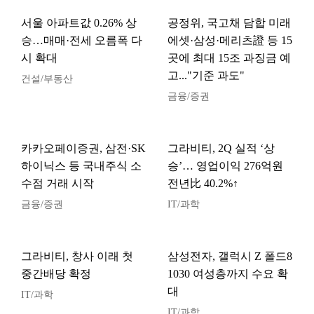
서울 아파트값 0.26% 상
공정위, 국고채 담합 미래
승…매매·전세 오름폭 다
에셋·삼성·메리츠證 등 15
시 확대
곳에 최대 15조 과징금 예
고..."기준 과도"
건설/부동산
금융/증권
카카오페이증권, 삼전·SK
그라비티, 2Q 실적 ‘상
하이닉스 등 국내주식 소
승’… 영업이익 276억원
수점 거래 시작
전년比 40.2%↑
금융/증권
IT/과학
그라비티, 창사 이래 첫
삼성전자, 갤럭시 Z 폴드8
중간배당 확정
1030 여성층까지 수요 확
대
IT/과학
IT/과학