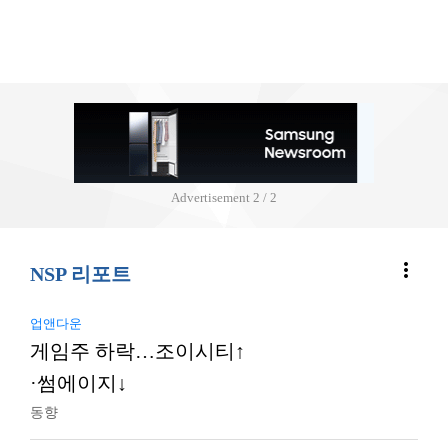
Advertisement
2 / 2
more_vert
NSP 리포트
업앤다운
게임주 하락…조이시티↑
·썸에이지↓
동향