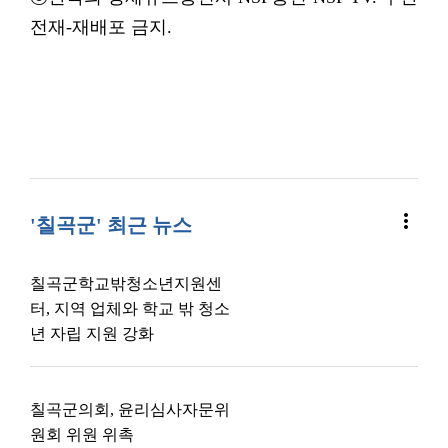
전재-재배포 금지.
more_vert
'칠곡군' 최근 뉴스
칠곡군학교밖청소년지원센
터, 지역 업체와 학교 밖 청소
년 자립 지원 강화
칠곡군의회, 윤리심사자문위
원회 위원 위촉