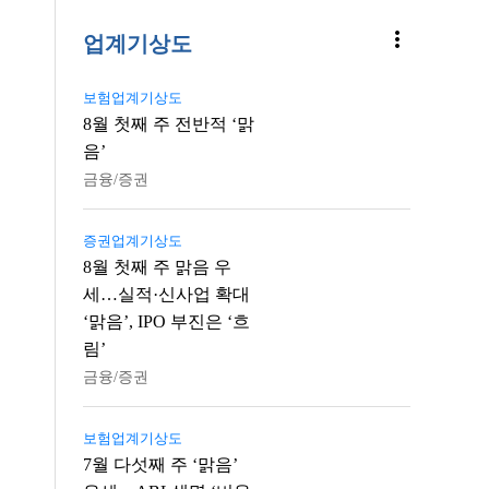
more_vert
업계기상도
보험업계기상도
8월 첫째 주 전반적 ‘맑
음’
금융/증권
증권업계기상도
8월 첫째 주 맑음 우
세…실적·신사업 확대
‘맑음’, IPO 부진은 ‘흐
림’
금융/증권
보험업계기상도
7월 다섯째 주 ‘맑음’