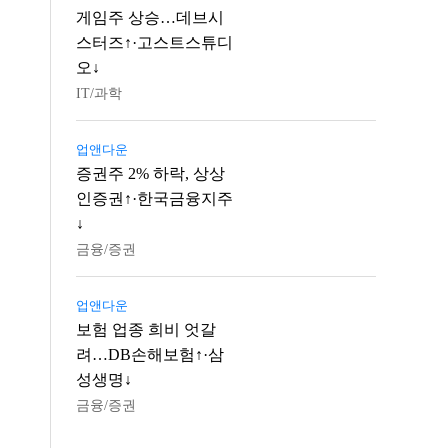
게임주 상승…데브시
스터즈↑·고스트스튜디
오↓
IT/과학
업앤다운
증권주 2% 하락, 상상
인증권↑·한국금융지주
↓
금융/증권
업앤다운
보험 업종 희비 엇갈
려…DB손해보험↑·삼
성생명↓
금융/증권