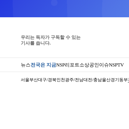
우리는 독자가 구독할 수 있는
기사를 씁니다.
뉴스
전국은 지금
NSP리포트
소상공인
이슈
NSPTV
서울
부산
대구/경북
인천
광주/전남
대전/충남
울산
경기동부