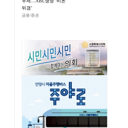
우세…ABL생명 ‘비온
뒤갬’
금융/증권