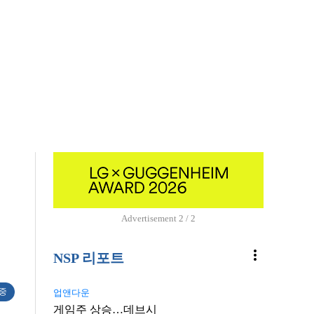
Advertisement
2 / 2
more_vert
NSP 리포트
 중
업앤다운
게임주 상승…데브시