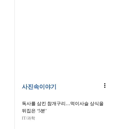
more_vert
사진속이야기
독사를 삼킨 참개구리…먹이사슬 상식을
뒤집은 ‘5분’
IT/과학