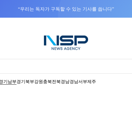
NSP통신을 구글 선호 매체로 추가
바로가기
경기남부
경기북부
강원
충북
전북
경남
경남서부
제주