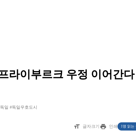
일 프라이부르크 우정 이어간다
시독일
#독일우호도시
format_size
print
글자크기
인쇄
1명 읽는