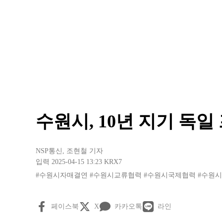
수원시, 10년 지기 독
NSP통신
,
조현철 기자
입력 2025-04-15 13:23
KRX7
#수원시자매결연
#수원시교류협력
#수원시국제협력
#수원
페이스북
X
카카오톡
라인