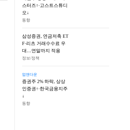
스터즈↑·고스트스튜디
오↓
동향
삼성증권, 연금저축 ET
F·리츠 거래수수료 우
대…연말까지 적용
정보/정책
업앤다운
증권주 2% 하락, 상상
인증권↑·한국금융지주
↓
동향