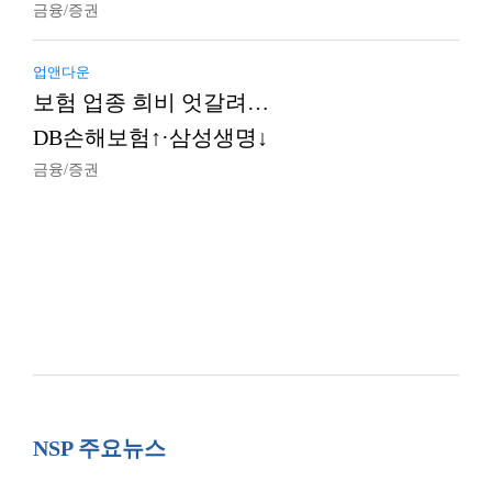
금융/증권
업앤다운
보험 업종 희비 엇갈려…
DB손해보험↑·삼성생명↓
금융/증권
NSP 주요뉴스