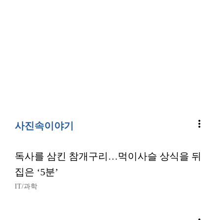
more_vert
사진속이야기
독사를 삼킨 참개구리…먹이사슬 상식을 뒤
집은 ‘5분’
IT/과학