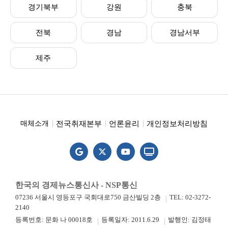
경기북부
강원
충북
전북
경남
경남서부
제주
전국취재본부
언론윤리
개인정보처리방침
매체소개
한국의 경제뉴스통신사 - NSP통신
07236 서울시 영등포구 국회대로750 금산빌딩 2층
TEL: 02-3272-
2140
등록번호: 문화 나 00018호
등록일자: 2011.6.29
발행인: 김정태