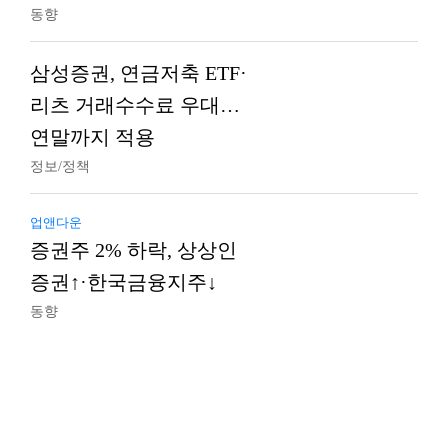
동향
삼성증권, 연금저축 ETF·
리츠 거래수수료 우대…
연말까지 적용
정보/정책
업앤다운
증권주 2% 하락, 상상인
증권↑·한국금융지주↓
동향