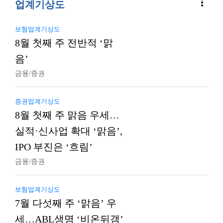
more_vert
업계기상도
보험업계기상도
8월 첫째 주 전반적 ‘맑
음’
금융/증권
증권업계기상도
8월 첫째 주 맑음 우세…
실적·신사업 확대 ‘맑음’,
IPO 부진은 ‘흐림’
금융/증권
보험업계기상도
7월 다섯째 주 ‘맑음’ 우
세…ABL생명 ‘비온뒤갬’