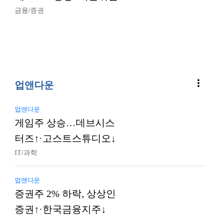
금융/증권
more_vert
업앤다운
업앤다운
게임주 상승…데브시스
터즈↑·고스트스튜디오↓
IT/과학
업앤다운
증권주 2% 하락, 상상인
증권↑·한국금융지주↓