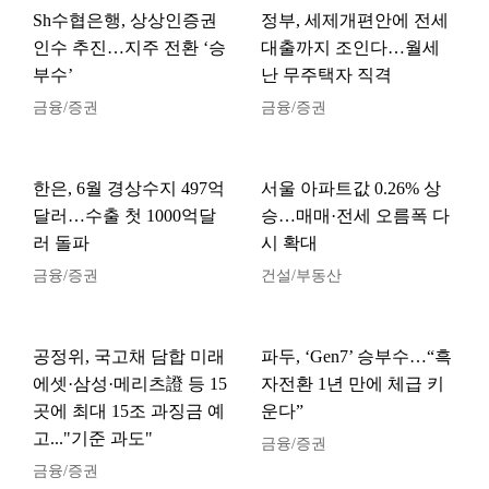
Sh수협은행, 상상인증권
정부, 세제개편안에 전세
인수 추진…지주 전환 ‘승
대출까지 조인다…월세
부수’
난 무주택자 직격
금융/증권
금융/증권
한은, 6월 경상수지 497억
서울 아파트값 0.26% 상
달러…수출 첫 1000억달
승…매매·전세 오름폭 다
러 돌파
시 확대
금융/증권
건설/부동산
공정위, 국고채 담합 미래
파두, ‘Gen7’ 승부수…“흑
에셋·삼성·메리츠證 등 15
자전환 1년 만에 체급 키
곳에 최대 15조 과징금 예
운다”
고..."기준 과도"
금융/증권
금융/증권