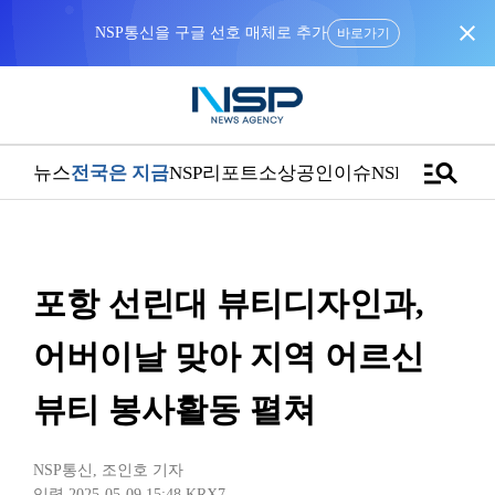
close
NSP통신을 구글 선호 매체로 추가
바로가기
manage_search
뉴스
전국은 지금
NSP리포트
소상공인
이슈
NSPTV
포항 선린대 뷰티디자인과,
어버이날 맞아 지역 어르신
뷰티 봉사활동 펼쳐
NSP통신
,
조인호 기자
입력 2025-05-09 15:48
KRX7