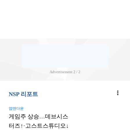
Advertisement
2 / 2
more_vert
NSP 리포트
업앤다운
게임주 상승…데브시스
터즈↑·고스트스튜디오↓