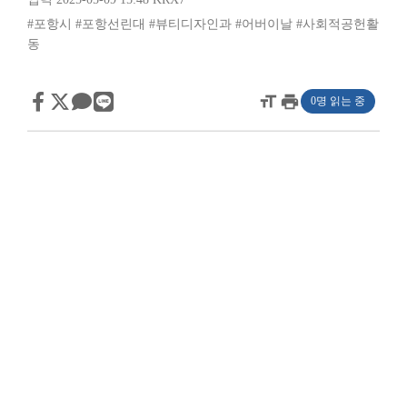
#포항시
#포항선린대
#뷰티디자인과
#어버이날
#사회적공헌활
동
format_size
print
0명 읽는 중