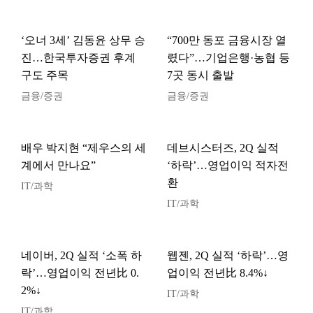
‘오너 3세’ 김동윤 상무 승
“700만 동포 금융시장 열
진…한국투자증권 후계
렸다”…기업은행·농협 등
구도 주목
7곳 동시 출발
금융/증권
금융/증권
배우 박지현 “제우스의 세
데브시스터즈, 2Q 실적
계에서 만나요”
‘하락’…영업이익 적자전
환
IT/과학
IT/과학
네이버, 2Q 실적 ‘소폭 하
웹젠, 2Q 실적 ‘하락’…영
락’…영업이익 전년比 0.
업이익 전년比 8.4%↓
2%↓
IT/과학
IT/과학