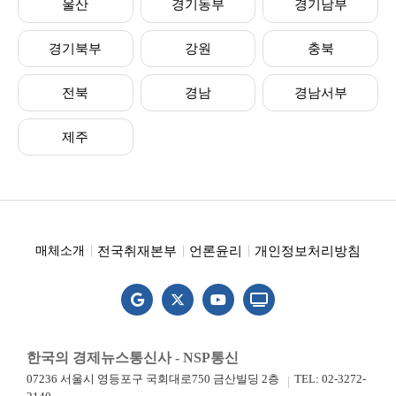
울산
경기동부
경기남부
경기북부
강원
충북
전북
경남
경남서부
제주
전국취재본부
언론윤리
개인정보처리방침
매체소개
한국의 경제뉴스통신사 - NSP통신
07236 서울시 영등포구 국회대로750 금산빌딩 2층
TEL: 02-3272-