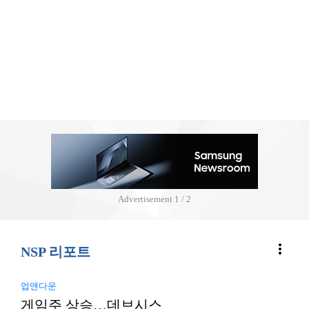
Advertisement
2 / 2
more_vert
NSP 리포트
업앤다운
게임주 상승…데브시스