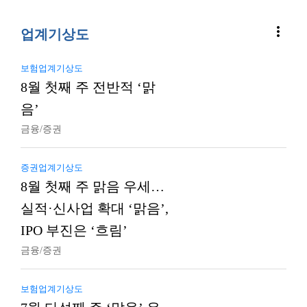
more_vert
업계기상도
보험업계기상도
8월 첫째 주 전반적 ‘맑
음’
금융/증권
증권업계기상도
8월 첫째 주 맑음 우세…
실적·신사업 확대 ‘맑음’,
IPO 부진은 ‘흐림’
금융/증권
보험업계기상도