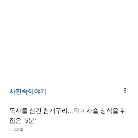
more_vert
사진속이야기
독사를 삼킨 참개구리…먹이사슬 상식을 뒤
집은 ‘5분’
IT/과학