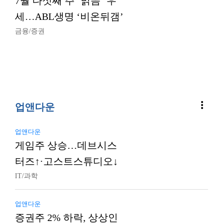
7월 다섯째 주 ‘맑음’ 우
세…ABL생명 ‘비온뒤갬’
금융/증권
more_vert
업앤다운
업앤다운
게임주 상승…데브시스
터즈↑·고스트스튜디오↓
IT/과학
업앤다운
증권주 2% 하락, 상상인