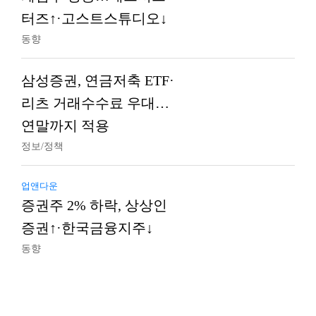
터즈↑·고스트스튜디오↓
동향
삼성증권, 연금저축 ETF·
리츠 거래수수료 우대…
연말까지 적용
정보/정책
업앤다운
증권주 2% 하락, 상상인
증권↑·한국금융지주↓
동향