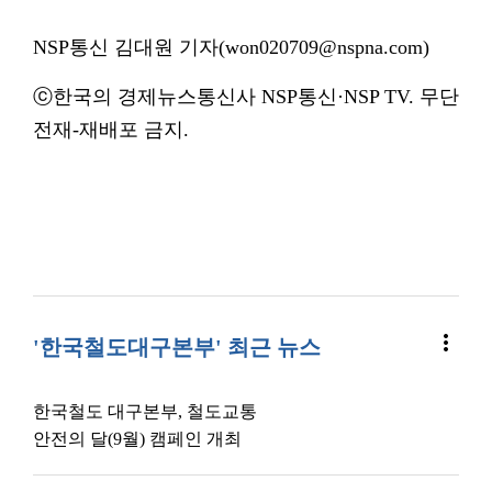
NSP통신 김대원 기자(won020709@nspna.com)
ⓒ한국의 경제뉴스통신사 NSP통신·NSP TV. 무단
전재-재배포 금지.
more_vert
'한국철도대구본부' 최근 뉴스
한국철도 대구본부, 철도교통
안전의 달(9월) 캠페인 개최