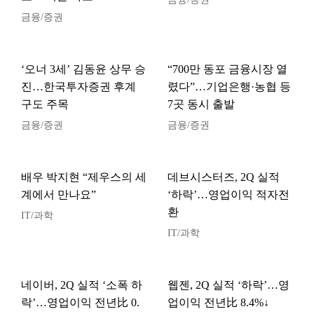
금융/증권
‘오너 3세’ 김동윤 상무 승
“700만 동포 금융시장 열
진…한국투자증권 후계
렸다”…기업은행·농협 등
구도 주목
7곳 동시 출발
금융/증권
금융/증권
배우 박지현 “제우스의 세
데브시스터즈, 2Q 실적
계에서 만나요”
‘하락’…영업이익 적자전
환
IT/과학
IT/과학
네이버, 2Q 실적 ‘소폭 하
웹젠, 2Q 실적 ‘하락’…영
락’…영업이익 전년比 0.
업이익 전년比 8.4%↓