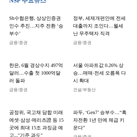
NSP 주요뉴스
Sh수협은행, 상상인증권
정부, 세제개편안에 전세
인수 추진…지주 전환 ‘승
대출까지 조인다…월세
부수’
난 무주택자 직격
금융/증권
금융/증권
한은, 6월 경상수지 497억
서울 아파트값 0.26% 상
달러…수출 첫 1000억달
승…매매·전세 오름폭 다
러 돌파
시 확대
금융/증권
건설/부동산
공정위, 국고채 담합 미래
파두, ‘Gen7’ 승부수…“흑
에셋·삼성·메리츠證 등 15
자전환 1년 만에 체급 키
곳에 최대 15조 과징금 예
운다”
고..."기준 과도"
금융/증권