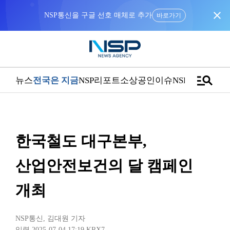
close
NSP통신을 구글 선호 매체로 추가
바로가기
manage_search
뉴스
전국은 지금
NSP리포트
소상공인
이슈
NSPTV
한국철도 대구본부,
산업안전보건의 달 캠페인
개최
NSP통신
,
김대원 기자
입력 2025-07-04 17:19
KRX7