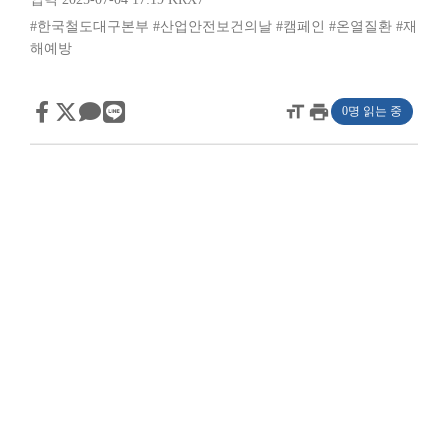
#한국철도대구본부
#산업안전보건의날
#캠페인
#온열질환
#재
해예방
format_size
print
0명 읽는 중