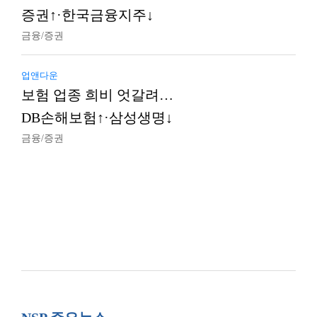
증권↑·한국금융지주↓
금융/증권
업앤다운
보험 업종 희비 엇갈려…
DB손해보험↑·삼성생명↓
금융/증권