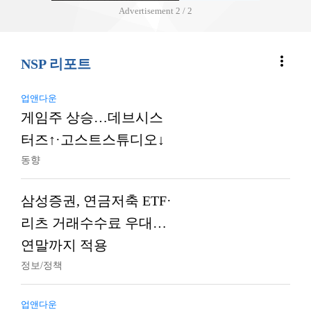
Advertisement
2 / 2
more_vert
NSP 리포트
업앤다운
게임주 상승…데브시스
터즈↑·고스트스튜디오↓
동향
삼성증권, 연금저축 ETF·
리츠 거래수수료 우대…
연말까지 적용
정보/정책
업앤다운