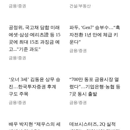
금융/증권
건설/부동산
공정위, 국고채 담합 미래
파두, ‘Gen7’ 승부수…“흑
에셋·삼성·메리츠證 등 15
자전환 1년 만에 체급 키
곳에 최대 15조 과징금 예
운다”
고..."기준 과도"
금융/증권
금융/증권
‘오너 3세’ 김동윤 상무 승
“700만 동포 금융시장 열
진…한국투자증권 후계
렸다”…기업은행·농협 등
구도 주목
7곳 동시 출발
금융/증권
금융/증권
배우 박지현 “제우스의 세
데브시스터즈, 2Q 실적