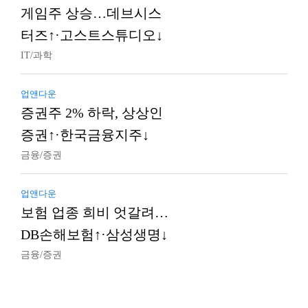
게임주 상승…데브시스
터즈↑·고스트스튜디오↓
IT/과학
업앤다운
증권주 2% 하락, 상상인
증권↑·한국금융지주↓
금융/증권
업앤다운
보험 업종 희비 엇갈려…
DB손해보험↑·삼성생명↓
금융/증권