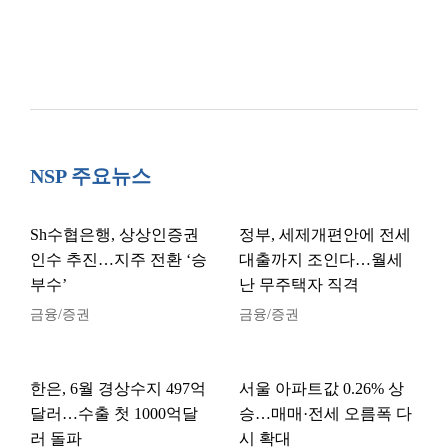
NSP 주요뉴스
Sh수협은행, 상상인증권
정부, 세제개편안에 전세
인수 추진…지주 전환 ‘승
대출까지 조인다…월세
부수’
난 무주택자 직격
금융/증권
금융/증권
한은, 6월 경상수지 497억
서울 아파트값 0.26% 상
달러…수출 첫 1000억달
승…매매·전세 오름폭 다
러 돌파
시 확대