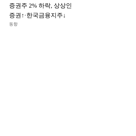
증권주 2% 하락, 상상인
증권↑·한국금융지주↓
동향