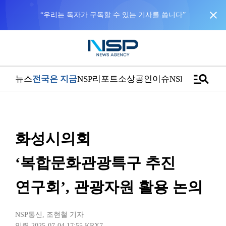
close
“우리는 독자가 구독할 수 있는 기사를 씁니다”
manage_search
뉴스
전국은 지금
NSP리포트
소상공인
이슈
NSPTV
화성시의회
‘복합문화관광특구 추진
연구회’, 관광자원 활용 논의
NSP통신
,
조현철 기자
입력 2025-07-04 17:55
KRX7