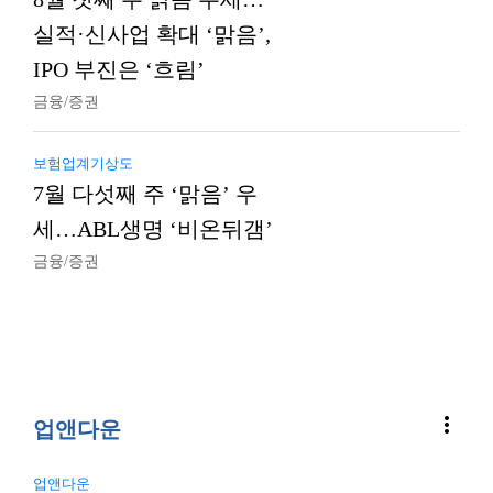
실적·신사업 확대 ‘맑음’,
IPO 부진은 ‘흐림’
금융/증권
보험업계기상도
7월 다섯째 주 ‘맑음’ 우
세…ABL생명 ‘비온뒤갬’
금융/증권
more_vert
업앤다운
업앤다운