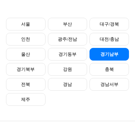
서울
부산
대구/경북
인천
광주/전남
대전/충남
울산
경기동부
경기남부
경기북부
강원
충북
전북
경남
경남서부
제주