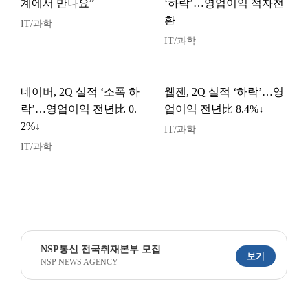
계에서 만나요”
‘하락’…영업이익 적자전
환
IT/과학
IT/과학
네이버, 2Q 실적 ‘소폭 하
웹젠, 2Q 실적 ‘하락’…영
락’…영업이익 전년比 0.
업이익 전년比 8.4%↓
2%↓
IT/과학
IT/과학
NSP통신 전국취재본부 모집
보기
NSP NEWS AGENCY