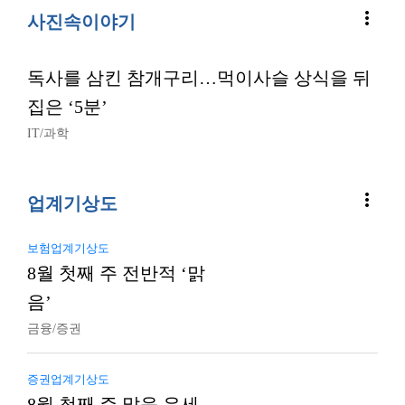
more_vert
사진속이야기
독사를 삼킨 참개구리…먹이사슬 상식을 뒤
집은 ‘5분’
IT/과학
more_vert
업계기상도
보험업계기상도
8월 첫째 주 전반적 ‘맑
음’
금융/증권
증권업계기상도
8월 첫째 주 맑음 우세…