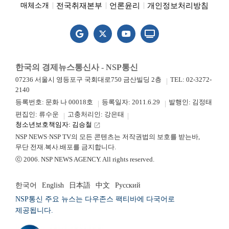
전국취재본부
언론윤리
개인정보처리방침
매체소개
한국의 경제뉴스통신사 - NSP통신
07236 서울시 영등포구 국회대로750 금산빌딩 2층
TEL: 02-3272-
2140
등록번호: 문화 나 00018호
등록일자: 2011.6.29
발행인: 김정태
편집인: 류수운
고충처리인: 강은태
청소년보호책임자: 김승철
launch
NSP NEWS·NSP TV의 모든 콘텐츠는 저작권법의 보호를 받는바,
무단 전재.복사.배포를 금지합니다.
ⓒ 2006. NSP NEWS AGENCY. All rights reserved.
한국어
English
日本語
中文
Русский
NSP통신 주요 뉴스는 다우존스 팩티바에 다국어로
제공됩니다.