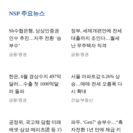
NSP 주요뉴스
Sh수협은행, 상상인증권
정부, 세제개편안에 전세
인수 추진…지주 전환 ‘승
대출까지 조인다…월세
부수’
난 무주택자 직격
금융/증권
금융/증권
한은, 6월 경상수지 497억
서울 아파트값 0.26% 상
달러…수출 첫 1000억달
승…매매·전세 오름폭 다
러 돌파
시 확대
금융/증권
건설/부동산
공정위, 국고채 담합 미래
파두, ‘Gen7’ 승부수…“흑
에셋·삼성·메리츠證 등 15
자전환 1년 만에 체급 키