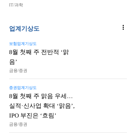
IT/과학
more_vert
업계기상도
보험업계기상도
8월 첫째 주 전반적 ‘맑
음’
금융/증권
증권업계기상도
8월 첫째 주 맑음 우세…
실적·신사업 확대 ‘맑음’,
IPO 부진은 ‘흐림’
금융/증권