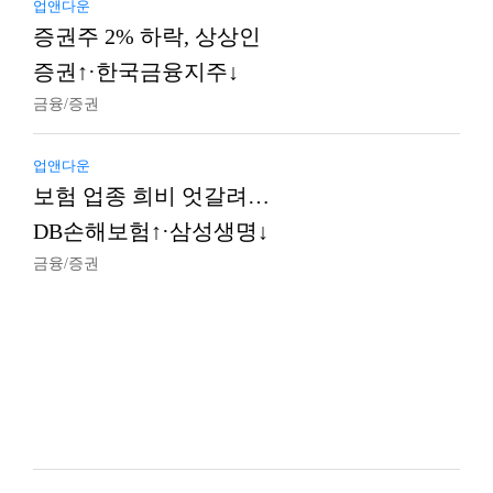
업앤다운
증권주 2% 하락, 상상인
증권↑·한국금융지주↓
금융/증권
업앤다운
보험 업종 희비 엇갈려…
DB손해보험↑·삼성생명↓
금융/증권