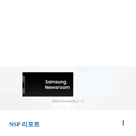
Advertisement
2 / 2
more_vert
NSP 리포트