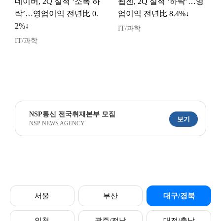
네이버, 2Q 실적 ‘소폭 하
웹젠, 2Q 실적 ‘하락’…영
락’…영업이익 전년比 0.
업이익 전년比 8.4%↓
2%↓
IT/과학
IT/과학
NSP통신 전국취재본부 모집
보기
NSP NEWS AGENCY
서울
부산
대구/경북
인천
광주/전남
대전/충남