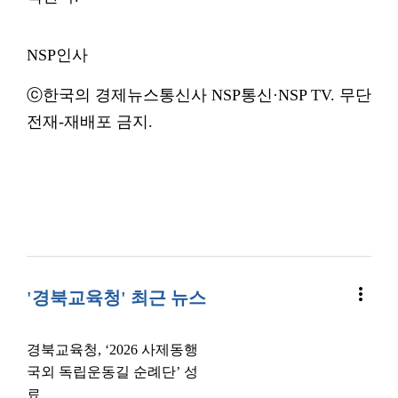
NSP인사
ⓒ한국의 경제뉴스통신사 NSP통신·NSP TV. 무단
전재-재배포 금지.
more_vert
'경북교육청' 최근 뉴스
경북교육청, ‘2026 사제동행
국외 독립운동길 순례단’ 성
료