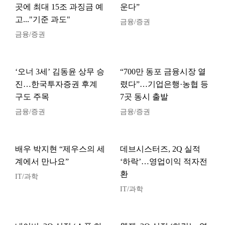
곳에 최대 15조 과징금 예
운다”
고..."기준 과도"
금융/증권
금융/증권
‘오너 3세’ 김동윤 상무 승
“700만 동포 금융시장 열
진…한국투자증권 후계
렸다”…기업은행·농협 등
구도 주목
7곳 동시 출발
금융/증권
금융/증권
배우 박지현 “제우스의 세
데브시스터즈, 2Q 실적
계에서 만나요”
‘하락’…영업이익 적자전
환
IT/과학
IT/과학