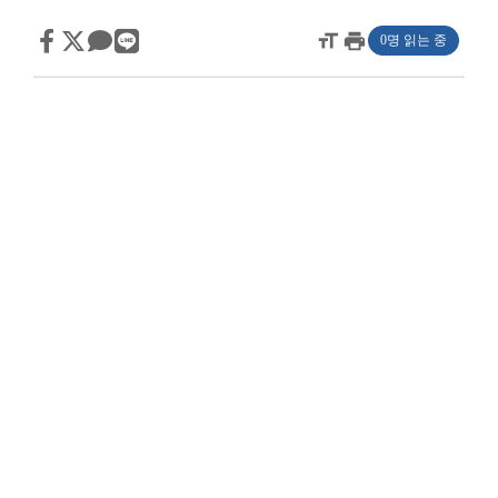
format_size
print
0명 읽는 중