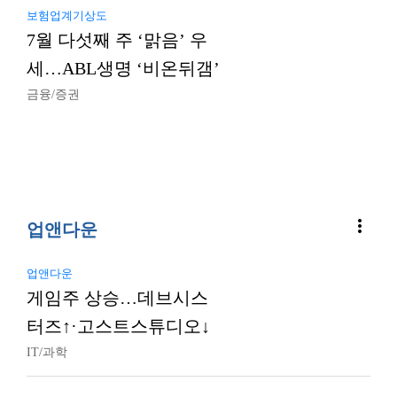
보험업계기상도
7월 다섯째 주 ‘맑음’ 우
세…ABL생명 ‘비온뒤갬’
금융/증권
more_vert
업앤다운
업앤다운
게임주 상승…데브시스
터즈↑·고스트스튜디오↓
IT/과학