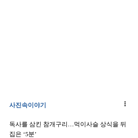
more_vert
사진속이야기
독사를 삼킨 참개구리…먹이사슬 상식을 뒤
집은 ‘5분’