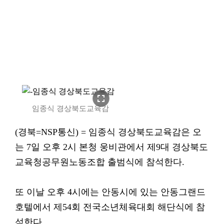
fullscreen
임종식 경상북도교육감
(경북=NSP통신) = 임종식 경상북도교육감은 오
는 7일 오후 2시 본청 웅비관에서 제9대 경상북도
교육청공무원노동조합 출범식에 참석한다.
또 이날 오후 4시에는 안동시에 있는 안동그랜드
호텔에서 제54회 전국소년체육대회 해단식에 참
석한다.