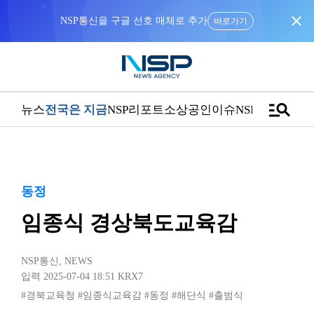
close
NSP통신을 구글 선호 매체로 추가
바로가기
manage_search
뉴스
전국은 지금
NSP리포트
소상공인
이슈
NSPTV
동정
임종식 경상북도교육감
NSP통신
,
NEWS
입력 2025-07-04 18:51
KRX7
#경북교육청
#임종식교육감
#동정
#해단식
#출범식