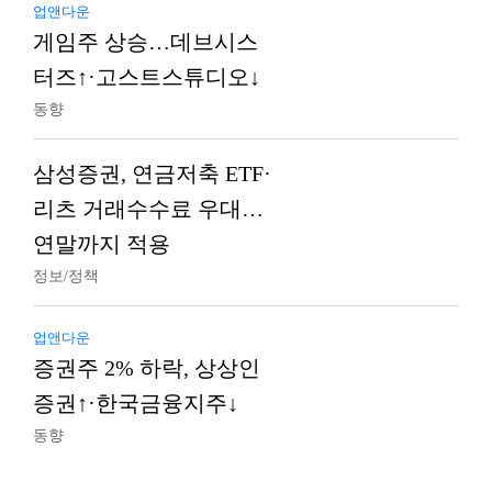
업앤다운
게임주 상승…데브시스
터즈↑·고스트스튜디오↓
동향
삼성증권, 연금저축 ETF·
리츠 거래수수료 우대…
연말까지 적용
정보/정책
업앤다운
증권주 2% 하락, 상상인
증권↑·한국금융지주↓
동향