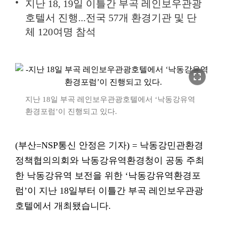
지난 18, 19일 이틀간 부곡 레인보우관광
호텔서 진행...전국 57개 환경기관 및 단
체 120여명 참석
fullscreen
지난 18일 부곡 레인보우관광호텔에서 ‘낙동강유역
환경포럼’이 진행되고 있다.
(부산=NSP통신 안정은 기자) = 낙동강민관환경
정책협의의회와 낙동강유역환경청이 공동 주최
한 낙동강유역 보전을 위한 ‘낙동강유역환경포
럼’이 지난 18일부터 이틀간 부곡 레인보우관광
호텔에서 개최됐습니다.