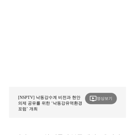
ondemand_video
[NSPTV] 낙동강수계 비전과 현안
영상보기
의제 공유를 위한 ‘낙동강유역환경
포럼’ 개최