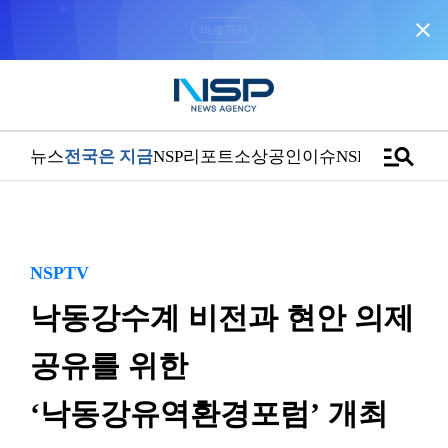
close
“우리는 독자가 구독할 수 있는 기사를 씁니다”
manage_search
뉴스
전국은 지금
NSP리포트
소상공인
이슈
NSPTV
NSPTV
낙동강수계 비전과 현안 의제
공유를 위한
‘낙동강유역환경포럼’ 개최