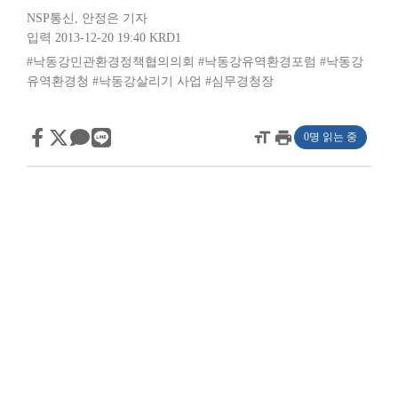
NSP통신
,
안정은 기자
입력 2013-12-20 19:40
KRD1
#낙동강민관환경정책협의의회
#낙동강유역환경포럼
#낙동강
유역환경청
#낙동강살리기 사업
#심무경청장
format_size
print
0명 읽는 중