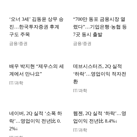
‘오너 3세’ 김동윤 상무 승
“700만 동포 금융시장 열
진…한국투자증권 후계
렸다”…기업은행·농협 등
구도 주목
7곳 동시 출발
금융/증권
금융/증권
배우 박지현 “제우스의 세
데브시스터즈, 2Q 실적
계에서 만나요”
‘하락’…영업이익 적자전
환
IT/과학
IT/과학
네이버, 2Q 실적 ‘소폭 하
웹젠, 2Q 실적 ‘하락’…영
락’…영업이익 전년比 0.
업이익 전년比 8.4%↓
2%↓
IT/과학