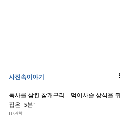
more_vert
사진속이야기
독사를 삼킨 참개구리…먹이사슬 상식을 뒤
집은 ‘5분’
IT/과학