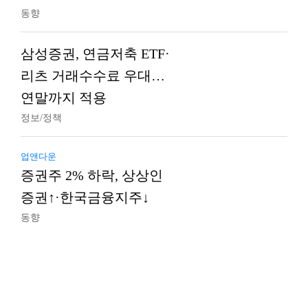
동향
삼성증권, 연금저축 ETF·
리츠 거래수수료 우대…
연말까지 적용
정보/정책
업앤다운
증권주 2% 하락, 상상인
증권↑·한국금융지주↓
동향