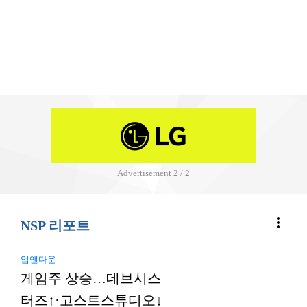
Advertisement
2 / 2
more_vert
NSP 리포트
업앤다운
게임주 상승…데브시스
터즈↑·고스트스튜디오↓