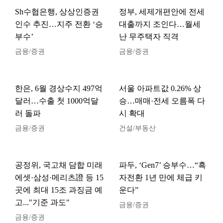
Sh수협은행, 상상인증권
정부, 세제개편안에 전세
인수 추진…지주 전환 ‘승
대출까지 조인다…월세
부수’
난 무주택자 직격
금융/증권
금융/증권
한은, 6월 경상수지 497억
서울 아파트값 0.26% 상
달러…수출 첫 1000억달
승…매매·전세 오름폭 다
러 돌파
시 확대
금융/증권
건설/부동산
공정위, 국고채 담합 미래
파두, ‘Gen7’ 승부수…“흑
에셋·삼성·메리츠證 등 15
자전환 1년 만에 체급 키
곳에 최대 15조 과징금 예
운다”
고..."기준 과도"
금융/증권
금융/증권