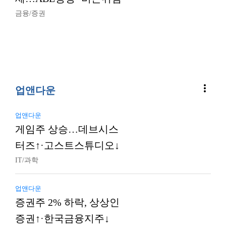
금융/증권
more_vert
업앤다운
업앤다운
게임주 상승…데브시스
터즈↑·고스트스튜디오↓
IT/과학
업앤다운
증권주 2% 하락, 상상인
증권↑·한국금융지주↓