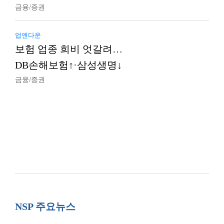
금융/증권
업앤다운
보험 업종 희비 엇갈려…
DB손해보험↑·삼성생명↓
금융/증권
NSP 주요뉴스