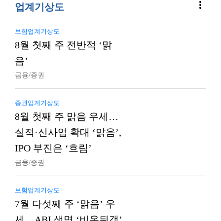
more_vert
업계기상도
보험업계기상도
8월 첫째 주 전반적 ‘맑
음’
금융/증권
증권업계기상도
8월 첫째 주 맑음 우세…
실적·신사업 확대 ‘맑음’,
IPO 부진은 ‘흐림’
금융/증권
보험업계기상도
7월 다섯째 주 ‘맑음’ 우
세…ABL생명 ‘비온뒤갬’