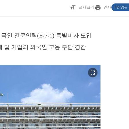
format_size
print
글자크기
인쇄
0명 읽는
국인 전문인력(E-7-1) 특별비자 도입
대 및 기업의 외국인 고용 부담 경감
fullscreen