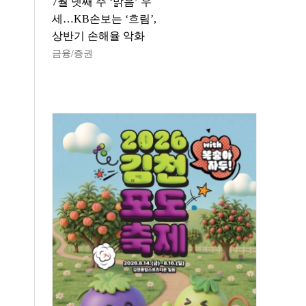
7월 넷째 주 ‘맑음’ 우
세…KB손보는 ‘흐림’,
상반기 손해율 악화
금융/증권