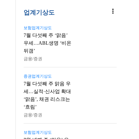
more_vert
업계기상도
보험업계기상도
7월 다섯째 주 ‘맑음’
우세…ABL생명 ‘비온
뒤갬’
금융/증권
증권업계기상도
7월 다섯째 주 맑음 우
세…실적·신사업 확대
‘맑음’, 채권 리스크는
‘흐림’
금융/증권
보험업계기상도