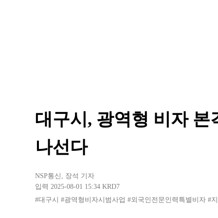
대구시, 광역형 비자 본격
나선다
NSP통신
,
장석 기자
입력 2025-08-01 15:34
KRD7
#대구시
#광역형비자시범사업
#외국인전문인력특별비자
#