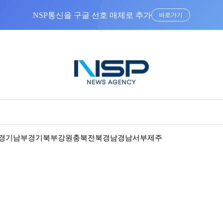
NSP통신을 구글 선호 매체로 추가
바로가기
경기남부
경기북부
강원
충북
전북
경남
경남서부
제주