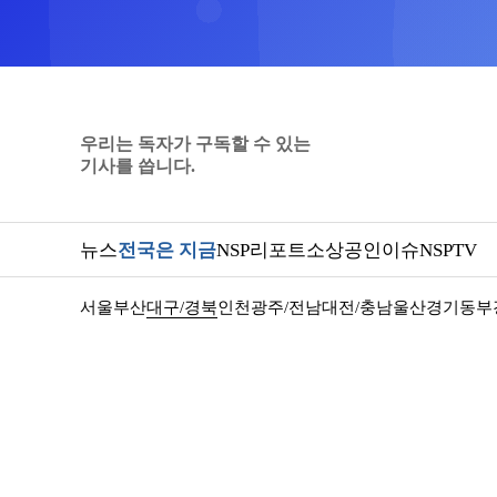
우리는 독자가 구독할 수 있는
기사를 씁니다.
뉴스
전국은 지금
NSP리포트
소상공인
이슈
NSPTV
서울
부산
대구/경북
인천
광주/전남
대전/충남
울산
경기동부