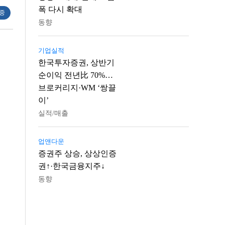
폭 다시 확대
 중
동향
기업실적
한국투자증권, 상반기
순이익 전년比 70%…
브로커리지·WM ‘쌍끌
이’
실적/매출
업앤다운
증권주 상승, 상상인증
권↑·한국금융지주↓
동향