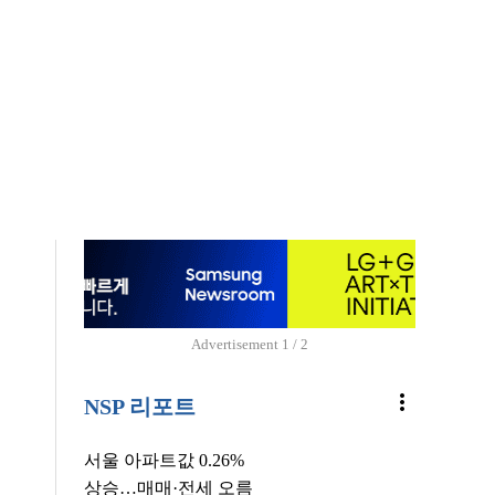
Advertisement
1 / 2
more_vert
NSP 리포트
서울 아파트값 0.26%
상승…매매·전세 오름