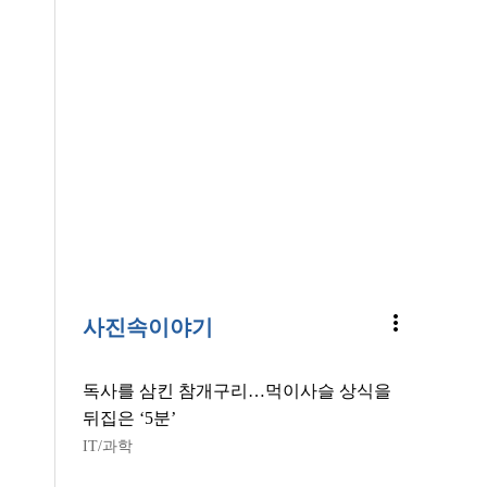
more_vert
사진속이야기
독사를 삼킨 참개구리…먹이사슬 상식을
뒤집은 ‘5분’
IT/과학