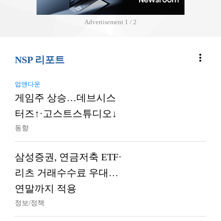
Advertisement
2 / 2
more_vert
NSP 리포트
업앤다운
게임주 상승…데브시스
터즈↑·고스트스튜디오↓
동향
삼성증권, 연금저축 ETF·
리츠 거래수수료 우대…
연말까지 적용
정보/정책