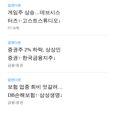
업앤다운
게임주 상승…데브시스
터즈↑·고스트스튜디오↓
IT/과학
업앤다운
증권주 2% 하락, 상상인
증권↑·한국금융지주↓
금융/증권
업앤다운
보험 업종 희비 엇갈려…
DB손해보험↑·삼성생명↓
금융/증권