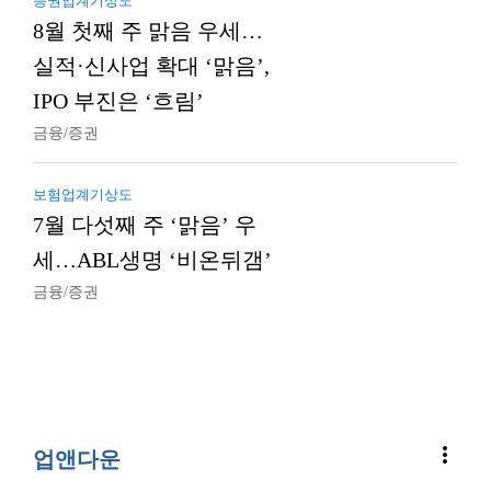
증권업계기상도
8월 첫째 주 맑음 우세…
실적·신사업 확대 ‘맑음’,
IPO 부진은 ‘흐림’
금융/증권
보험업계기상도
7월 다섯째 주 ‘맑음’ 우
세…ABL생명 ‘비온뒤갬’
금융/증권
more_vert
업앤다운