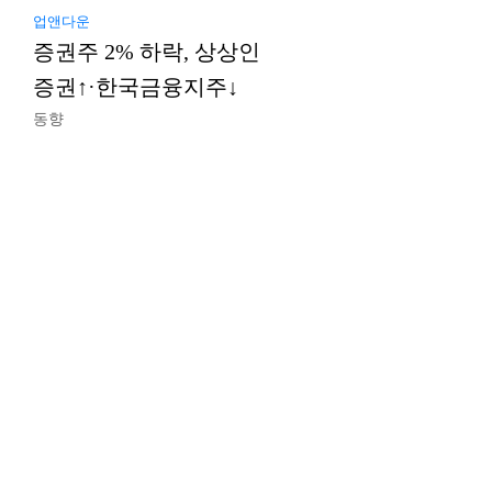
업앤다운
증권주 2% 하락, 상상인
증권↑·한국금융지주↓
동향