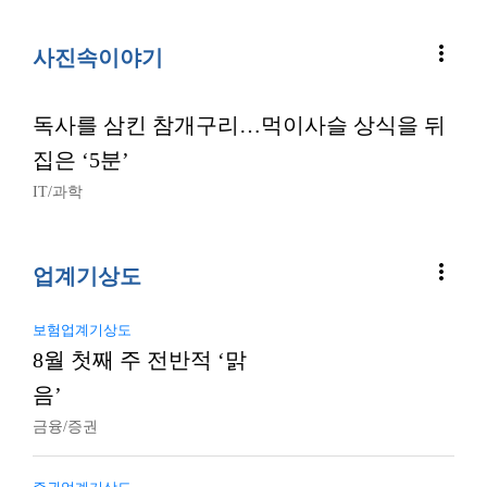
more_vert
사진속이야기
독사를 삼킨 참개구리…먹이사슬 상식을 뒤
집은 ‘5분’
IT/과학
more_vert
업계기상도
보험업계기상도
8월 첫째 주 전반적 ‘맑
음’
금융/증권