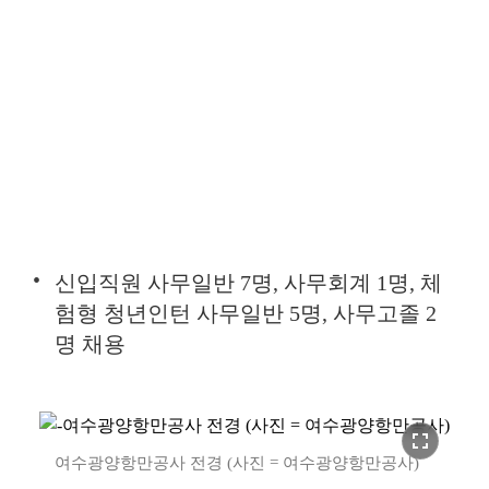
신입직원 사무일반 7명, 사무회계 1명, 체
험형 청년인턴 사무일반 5명, 사무고졸 2
명 채용
fullscreen
여수광양항만공사 전경 (사진 = 여수광양항만공사)