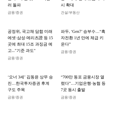
러 돌파
시 확대
금융/증권
건설/부동산
공정위, 국고채 담합 미래
파두, ‘Gen7’ 승부수…“흑
에셋·삼성·메리츠證 등 15
자전환 1년 만에 체급 키
곳에 최대 15조 과징금 예
운다”
고..."기준 과도"
금융/증권
금융/증권
‘오너 3세’ 김동윤 상무 승
“700만 동포 금융시장 열
진…한국투자증권 후계
렸다”…기업은행·농협 등
구도 주목
7곳 동시 출발
금융/증권
금융/증권