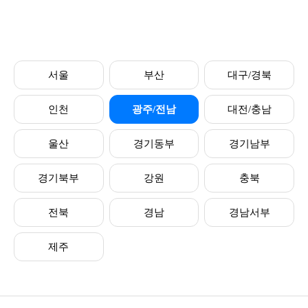
서울
부산
대구/경북
인천
광주/전남
대전/충남
울산
경기동부
경기남부
경기북부
강원
충북
전북
경남
경남서부
제주