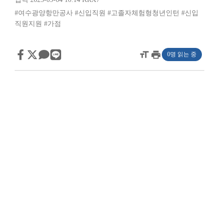
#여수광양항만공사
#신입직원
#고졸자체험형청년인턴
#신입
직원지원
#가점
format_size
print
0명 읽는 중