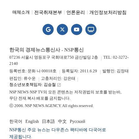
전국취재본부
언론윤리
개인정보처리방침
매체소개
한국의 경제뉴스통신사 - NSP통신
07236 서울시 영등포구 국회대로750 금산빌딩 2층
TEL: 02-3272-
2140
등록번호: 문화 나 00018호
등록일자: 2011.6.29
발행인: 김정태
편집인: 류수운
고충처리인: 강은태
청소년보호책임자: 김승철
launch
NSP NEWS·NSP TV의 모든 콘텐츠는 저작권법의 보호를 받는바,
무단 전재.복사.배포를 금지합니다.
ⓒ 2006. NSP NEWS AGENCY. All rights reserved.
한국어
English
日本語
中文
Русский
NSP통신 주요 뉴스는 다우존스 팩티바에 다국어로
제공됩니다.