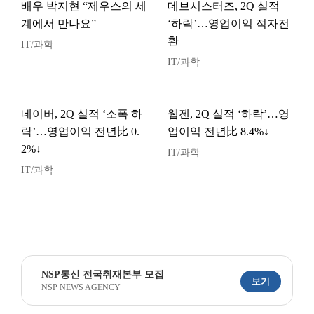
배우 박지현 “제우스의 세
데브시스터즈, 2Q 실적
계에서 만나요”
‘하락’…영업이익 적자전
환
IT/과학
IT/과학
네이버, 2Q 실적 ‘소폭 하
웹젠, 2Q 실적 ‘하락’…영
락’…영업이익 전년比 0.
업이익 전년比 8.4%↓
2%↓
IT/과학
IT/과학
NSP통신 전국취재본부 모집
보기
NSP NEWS AGENCY