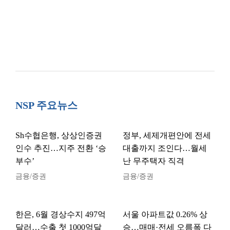
NSP 주요뉴스
Sh수협은행, 상상인증권
정부, 세제개편안에 전세
인수 추진…지주 전환 ‘승
대출까지 조인다…월세
부수’
난 무주택자 직격
금융/증권
금융/증권
한은, 6월 경상수지 497억
서울 아파트값 0.26% 상
달러…수출 첫 1000억달
승…매매·전세 오름폭 다