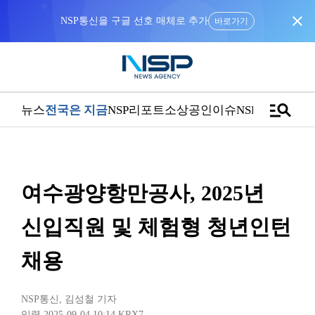
close
“우리는 독자가 구독할 수 있는 기사를 씁니다”
manage_search
뉴스
전국은 지금
NSP리포트
소상공인
이슈
NSPTV
여수광양항만공사, 2025년
신입직원 및 체험형 청년인턴
채용
NSP통신
,
김성철 기자
입력 2025-09-04 10:14
KRX7