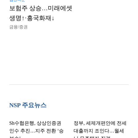
보험주 상승…미래에셋
생명↑·흥국화재↓
금융/증권
NSP 주요뉴스
Sh수협은행, 상상인증권
정부, 세제개편안에 전세
인수 추진…지주 전환 ‘승
대출까지 조인다…월세