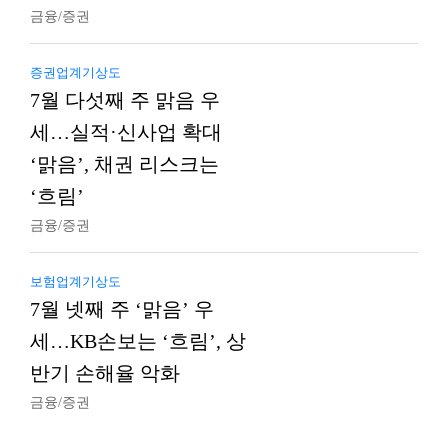
금융/증권
증권업계기상도
7월 다섯째 주 맑음 우
세…실적·신사업 확대
‘맑음’, 채권 리스크는
‘흐림’
금융/증권
보험업계기상도
7월 넷째 주 ‘맑음’ 우
세…KB손보는 ‘흐림’, 상
반기 손해율 악화
금융/증권