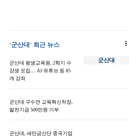
more_vert
'군산대' 최근 뉴스
군산대
군산대 평생교육원, 2학기 수
강생 모집… AI·유튜브 등 85
개 강좌
군산대 구수연 교육혁신처장,
발전기금 500만원 기부
군산대, 새만금산단 중국기업