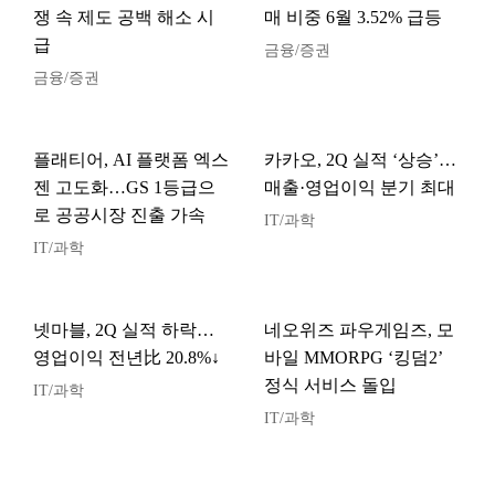
쟁 속 제도 공백 해소 시
매 비중 6월 3.52% 급등
급
금융/증권
금융/증권
플래티어, AI 플랫폼 엑스
카카오, 2Q 실적 ‘상승’…
젠 고도화…GS 1등급으
매출·영업이익 분기 최대
로 공공시장 진출 가속
IT/과학
IT/과학
넷마블, 2Q 실적 하락…
네오위즈 파우게임즈, 모
영업이익 전년比 20.8%↓
바일 MMORPG ‘킹덤2’
정식 서비스 돌입
IT/과학
IT/과학