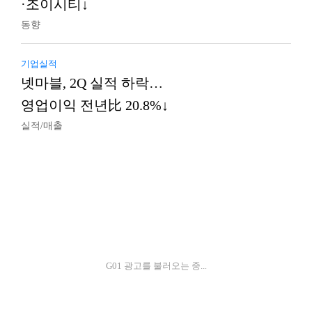
·조이시티↓
동향
기업실적
넷마블, 2Q 실적 하락…
영업이익 전년比 20.8%↓
실적/매출
G01 광고를 불러오는 중...