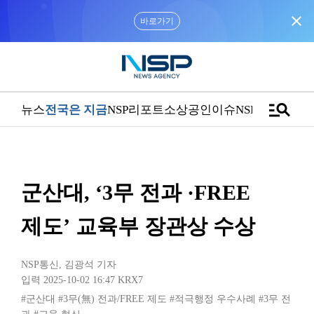
close
바로가기
manage_search
뉴스
전국은 지금
NSP리포트
소상공인
이슈
NSPTV
군산대, ‘3무 전과 ·FREE
제도’ 교육부 장관상 수상
NSP통신
,
김광석 기자
입력 2025-10-02 16:47
KRX7
#군산대
#3무(無) 전과/FREE 제도
#적극행정 우수사례
#3무 전