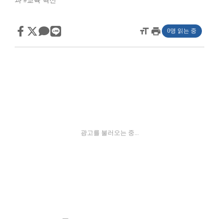
과
#교육 혁신
format_size
print
0명 읽는 중
광고를 불러오는 중...