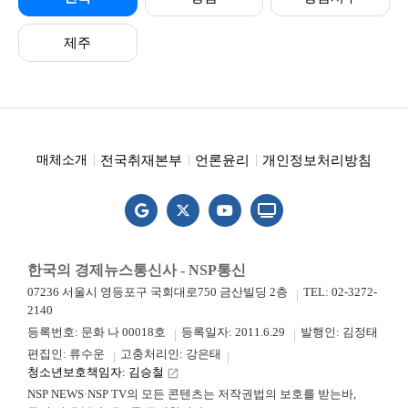
제주
전국취재본부
언론윤리
개인정보처리방침
매체소개
한국의 경제뉴스통신사 - NSP통신
07236 서울시 영등포구 국회대로750 금산빌딩 2층
TEL: 02-3272-
2140
등록번호: 문화 나 00018호
등록일자: 2011.6.29
발행인: 김정태
편집인: 류수운
고충처리인: 강은태
청소년보호책임자: 김승철
launch
NSP NEWS·NSP TV의 모든 콘텐츠는 저작권법의 보호를 받는바,