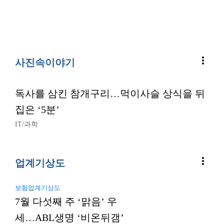
more_vert
사진속이야기
독사를 삼킨 참개구리…먹이사슬 상식을 뒤
집은 ‘5분’
IT/과학
more_vert
업계기상도
보험업계기상도
7월 다섯째 주 ‘맑음’ 우
세…ABL생명 ‘비온뒤갬’