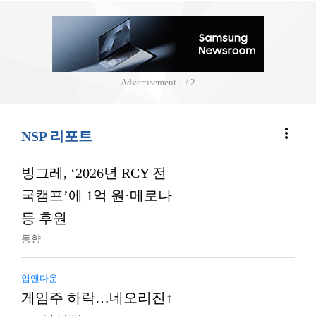
Advertisement
2 / 2
more_vert
NSP 리포트
빙그레, ‘2026년 RCY 전
국캠프’에 1억 원·메로나
등 후원
동향
업앤다운
게임주 하락…네오리진↑