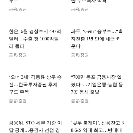
부수’
난 무주택자 직격
금융/증권
금융/증권
한은, 6월 경상수지 497억
파두, ‘Gen7’ 승부수…“흑
달러…수출 첫 1000억달
자전환 1년 만에 체급 키
러 돌파
운다”
금융/증권
금융/증권
‘오너 3세’ 김동윤 상무 승
“700만 동포 금융시장 열
진…한국투자증권 후계
렸다”…기업은행·농협 등
구도 주목
7곳 동시 출발
금융/증권
금융/증권
금융위, STO 세부 기준 이
‘빚투 불개미’, 신용잔고 3
달 공개…증권사 선점 경
8.6조 역대 최고…반대매