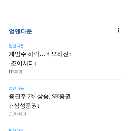
more_vert
업앤다운
업앤다운
게임주 하락…네오리진↑
·조이시티↓
IT/과학
업앤다운
증권주 2% 상승, SK증권
↑·삼성증권↓
금융/증권
업앤다운