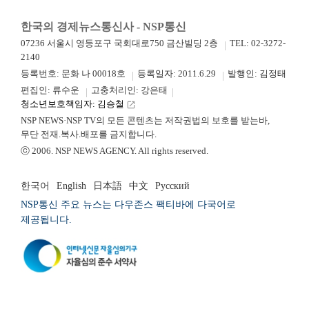
한국의 경제뉴스통신사 - NSP통신
07236 서울시 영등포구 국회대로750 금산빌딩 2층
TEL: 02-3272-
2140
등록번호: 문화 나 00018호
등록일자: 2011.6.29
발행인: 김정태
편집인: 류수운
고충처리인: 강은태
청소년보호책임자: 김승철
launch
NSP NEWS·NSP TV의 모든 콘텐츠는 저작권법의 보호를 받는바,
무단 전재.복사.배포를 금지합니다.
ⓒ 2006. NSP NEWS AGENCY. All rights reserved.
한국어
English
日本語
中文
Русский
NSP통신 주요 뉴스는 다우존스 팩티바에 다국어로
제공됩니다.