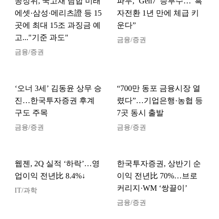
공정위, 국고채 담합 미래
파두, ‘Gen7’ 승부수…“흑
에셋·삼성·메리츠證 등 15
자전환 1년 만에 체급 키
곳에 최대 15조 과징금 예
운다”
고..."기준 과도"
금융/증권
금융/증권
‘오너 3세’ 김동윤 상무 승
“700만 동포 금융시장 열
진…한국투자증권 후계
렸다”…기업은행·농협 등
구도 주목
7곳 동시 출발
금융/증권
금융/증권
웹젠, 2Q 실적 ‘하락’…영
한국투자증권, 상반기 순
업이익 전년比 8.4%↓
이익 전년比 70%…브로
커리지·WM ‘쌍끌이’
IT/과학
금융/증권