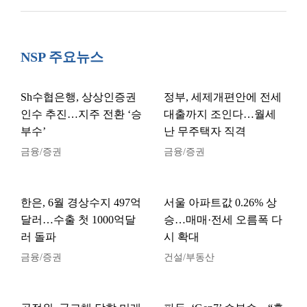
NSP 주요뉴스
Sh수협은행, 상상인증권
정부, 세제개편안에 전세
인수 추진…지주 전환 ‘승
대출까지 조인다…월세
부수’
난 무주택자 직격
금융/증권
금융/증권
한은, 6월 경상수지 497억
서울 아파트값 0.26% 상
달러…수출 첫 1000억달
승…매매·전세 오름폭 다
러 돌파
시 확대
금융/증권
건설/부동산