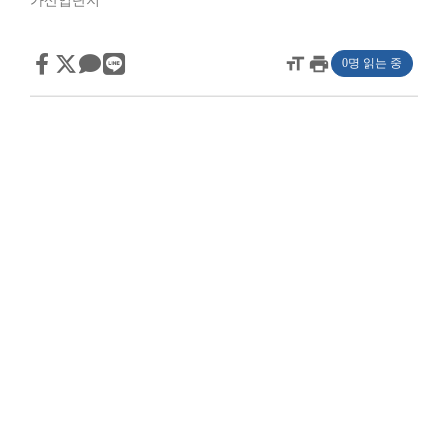
가산업단지
format_size
print
0명 읽는 중