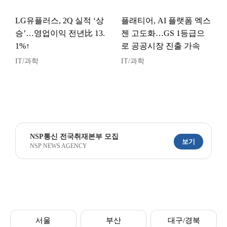
LG유플러스, 2Q 실적 ‘상
플래티어, AI 플랫폼 엑스
승’…영업이익 전년比 13.
젠 고도화…GS 1등급으
1%↑
로 공공시장 진출 가속
IT/과학
IT/과학
NSP통신 전국취재본부 모집
보기
NSP NEWS AGENCY
서울
부산
대구/경북