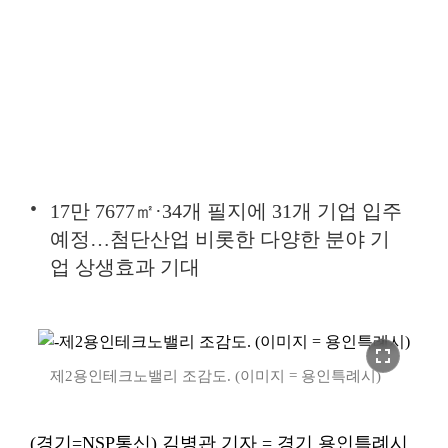
17만 7677㎡·34개 필지에 31개 기업 입주
예정…첨단산업 비롯한 다양한 분야 기
업 상생효과 기대
fullscreen
제2용인테크노밸리 조감도. (이미지 = 용인특례시)
(경기=NSP통신) 김병관 기자 = 경기 용인특례시