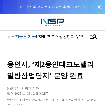
close
NSP통신을 구글 선호 매체로 추가
바로가기
manage_search
뉴스
전국은 지금
NSP리포트
소상공인
이슈
NSPTV
용인시, ‘제2용인테크노밸리
일반산업단지’ 분양 완료
NSP통신
,
김병관 기자
입력 2025-11-03 12:41
KRD7
#용인특례시
#이상일
#제2용인테크노밸리
#일반산업단지
#국