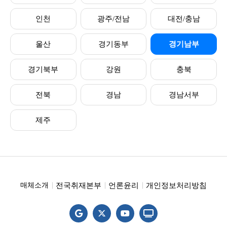
인천
광주/전남
대전/충남
울산
경기동부
경기남부
경기북부
강원
충북
전북
경남
경남서부
제주
전국취재본부
언론윤리
개인정보처리방침
매체소개