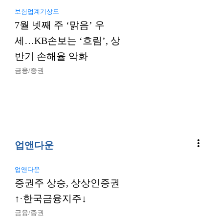
보험업계기상도
7월 넷째 주 ‘맑음’ 우
세…KB손보는 ‘흐림’, 상
반기 손해율 악화
금융/증권
more_vert
업앤다운
업앤다운
증권주 상승, 상상인증권
↑·한국금융지주↓
금융/증권