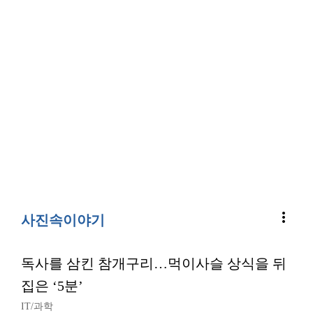
more_vert
사진속이야기
독사를 삼킨 참개구리…먹이사슬 상식을 뒤
집은 ‘5분’
IT/과학