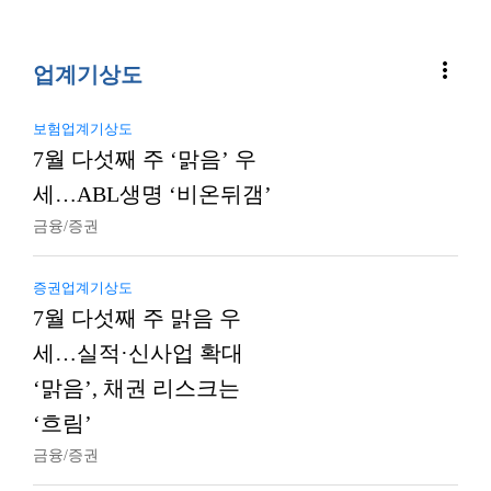
more_vert
업계기상도
보험업계기상도
7월 다섯째 주 ‘맑음’ 우
세…ABL생명 ‘비온뒤갬’
금융/증권
증권업계기상도
7월 다섯째 주 맑음 우
세…실적·신사업 확대
‘맑음’, 채권 리스크는
‘흐림’
금융/증권