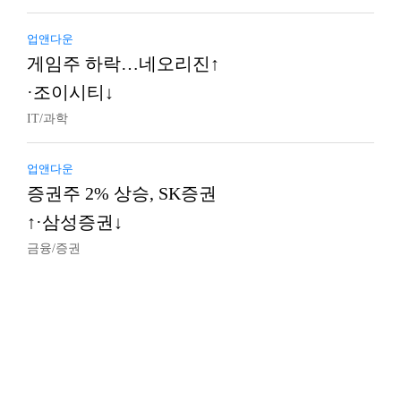
업앤다운
게임주 하락…네오리진↑
·조이시티↓
IT/과학
업앤다운
증권주 2% 상승, SK증권
↑·삼성증권↓
금융/증권