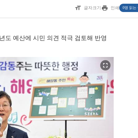
format_size
print
글자크기
인쇄
0명 읽는
년도 예산에 시민 의견 적극 검토해 반영
fullscreen