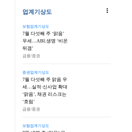
more_vert
업계기상도
보험업계기상도
7월 다섯째 주 ‘맑음’
우세…ABL생명 ‘비온
뒤갬’
금융/증권
증권업계기상도
7월 다섯째 주 맑음 우
세…실적·신사업 확대
‘맑음’, 채권 리스크는
‘흐림’
금융/증권
보험업계기상도