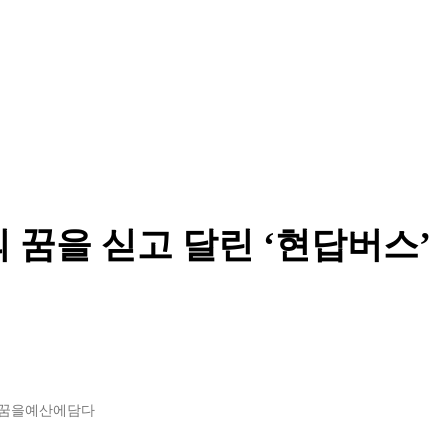
 꿈을 싣고 달린 ‘현답버스’
의꿈을예산에담다