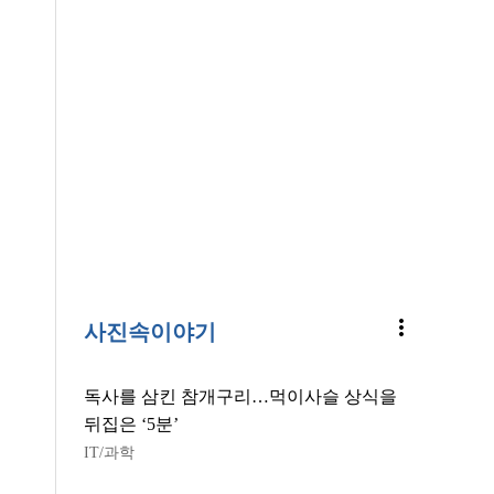
more_vert
사진속이야기
독사를 삼킨 참개구리…먹이사슬 상식을
뒤집은 ‘5분’
IT/과학