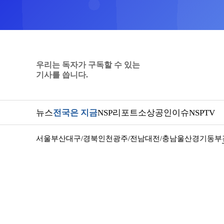
우리는 독자가 구독할 수 있는
기사를 씁니다.
뉴스
전국은 지금
NSP리포트
소상공인
이슈
NSPTV
서울
부산
대구/경북
인천
광주/전남
대전/충남
울산
경기동부