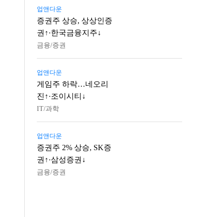
업앤다운
증권주 상승, 상상인증
권↑·한국금융지주↓
금융/증권
업앤다운
게임주 하락…네오리
진↑·조이시티↓
IT/과학
업앤다운
증권주 2% 상승, SK증
권↑·삼성증권↓
금융/증권