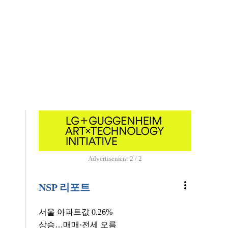
Advertisement
1 / 2
more_vert
NSP 리포트
서울 아파트값 0.26%
상승…매매·전세 오름