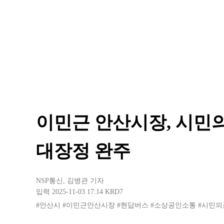
이민근 안산시장, 시민의
대장정 완주
NSP통신
,
김병관 기자
입력 2025-11-03 17:14
KRD7
#안산시
#이민근안산시장
#현답버스
#소상공인소통
#시민