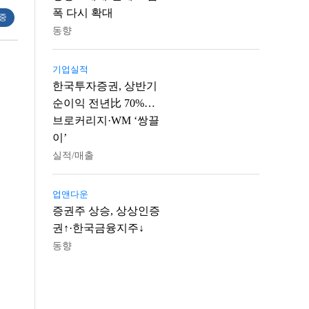
폭 다시 확대
 중
동향
기업실적
한국투자증권, 상반기
순이익 전년比 70%…
브로커리지·WM ‘쌍끌
이’
실적/매출
업앤다운
증권주 상승, 상상인증
권↑·한국금융지주↓
동향