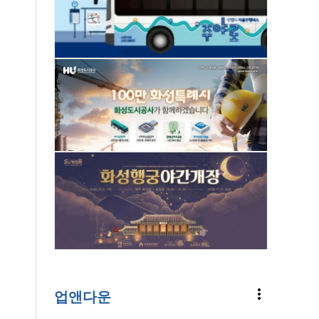
more_vert
업앤다운