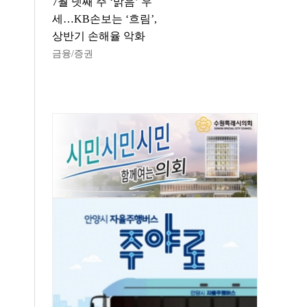
7월 넷째 주 ‘맑음’ 우
세…KB손보는 ‘흐림’,
상반기 손해율 악화
금융/증권