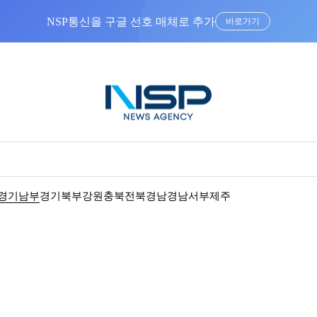
NSP통신을 구글 선호 매체로 추가
바로가기
경기남부
경기북부
강원
충북
전북
경남
경남서부
제주