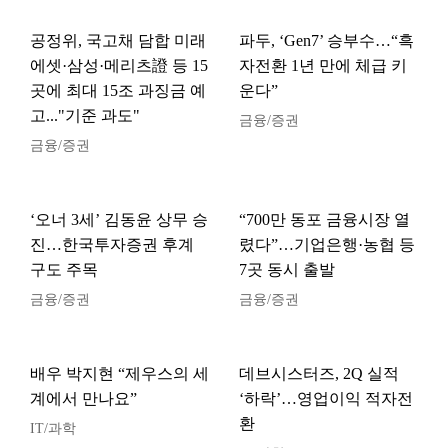
공정위, 국고채 담합 미래
파두, ‘Gen7’ 승부수…“흑
에셋·삼성·메리츠證 등 15
자전환 1년 만에 체급 키
곳에 최대 15조 과징금 예
운다”
고..."기준 과도"
금융/증권
금융/증권
‘오너 3세’ 김동윤 상무 승
“700만 동포 금융시장 열
진…한국투자증권 후계
렸다”…기업은행·농협 등
구도 주목
7곳 동시 출발
금융/증권
금융/증권
배우 박지현 “제우스의 세
데브시스터즈, 2Q 실적
계에서 만나요”
‘하락’…영업이익 적자전
환
IT/과학