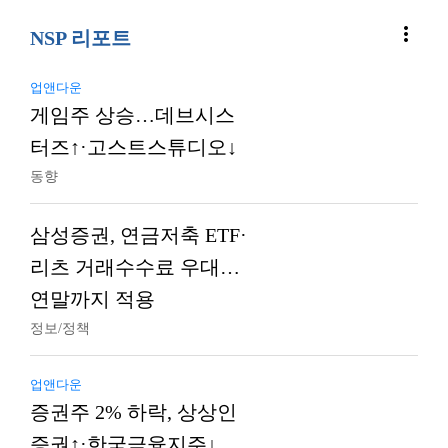
more_vert
NSP 리포트
업앤다운
게임주 상승…데브시스
터즈↑·고스트스튜디오↓
동향
삼성증권, 연금저축 ETF·
리츠 거래수수료 우대…
연말까지 적용
정보/정책
업앤다운
증권주 2% 하락, 상상인
증권↑·한국금융지주↓