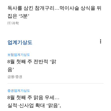
독사를 삼킨 참개구리…먹이사슬 상식을 뒤
집은 ‘5분’
IT/과학
more_vert
업계기상도
보험업계기상도
8월 첫째 주 전반적 ‘맑
음’
금융/증권
증권업계기상도
8월 첫째 주 맑음 우세…
실적·신사업 확대 ‘맑음’,