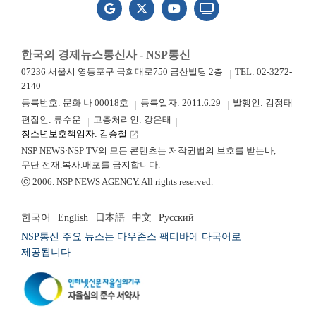
한국의 경제뉴스통신사 - NSP통신
07236 서울시 영등포구 국회대로750 금산빌딩 2층
TEL: 02-3272-
2140
등록번호: 문화 나 00018호
등록일자: 2011.6.29
발행인: 김정태
편집인: 류수운
고충처리인: 강은태
청소년보호책임자: 김승철
launch
NSP NEWS·NSP TV의 모든 콘텐츠는 저작권법의 보호를 받는바,
무단 전재.복사.배포를 금지합니다.
ⓒ 2006. NSP NEWS AGENCY. All rights reserved.
한국어
English
日本語
中文
Русский
NSP통신 주요 뉴스는 다우존스 팩티바에 다국어로
제공됩니다.