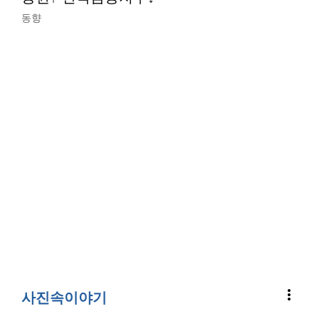
동향
more_vert
사진속이야기