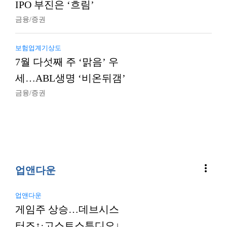
IPO 부진은 ‘흐림’
금융/증권
보험업계기상도
7월 다섯째 주 ‘맑음’ 우
세…ABL생명 ‘비온뒤갬’
금융/증권
more_vert
업앤다운
업앤다운
게임주 상승…데브시스
터즈↑·고스트스튜디오↓