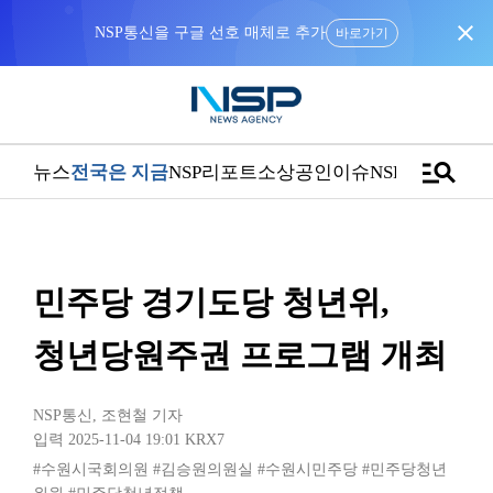
close
NSP통신을 구글 선호 매체로 추가
바로가기
manage_search
뉴스
전국은 지금
NSP리포트
소상공인
이슈
NSPTV
민주당 경기도당 청년위,
청년당원주권 프로그램 개최
NSP통신
,
조현철 기자
입력 2025-11-04 19:01
KRX7
#수원시국회의원
#김승원의원실
#수원시민주당
#민주당청년