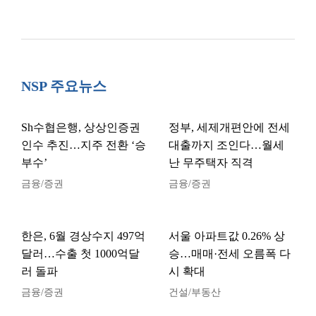
NSP 주요뉴스
Sh수협은행, 상상인증권
정부, 세제개편안에 전세
인수 추진…지주 전환 ‘승
대출까지 조인다…월세
부수’
난 무주택자 직격
금융/증권
금융/증권
한은, 6월 경상수지 497억
서울 아파트값 0.26% 상
달러…수출 첫 1000억달
승…매매·전세 오름폭 다
러 돌파
시 확대
금융/증권
건설/부동산