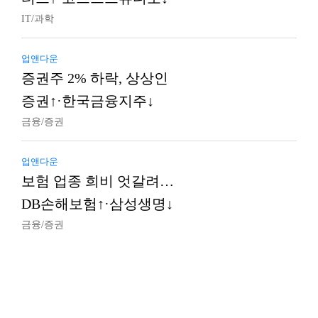
IT/과학
업앤다운
증권주 2% 하락, 상상인
증권↑·한국금융지주↓
금융/증권
업앤다운
보험 업종 희비 엇갈려…
DB손해보험↑·삼성생명↓
금융/증권