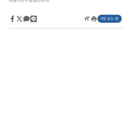
위원
#민주당청년정책
format_size
print
0명 읽는 중