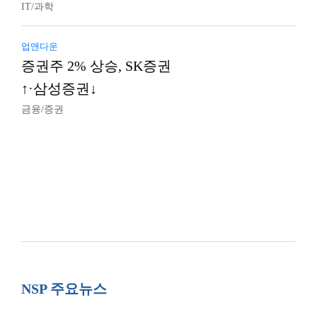
IT/과학
업앤다운
증권주 2% 상승, SK증권
↑·삼성증권↓
금융/증권
NSP 주요뉴스