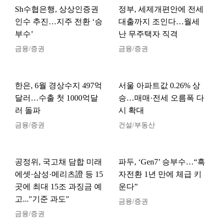
Sh수협은행, 상상인증권
정부, 세제개편안에 전세
인수 추진…지주 전환 ‘승
대출까지 조인다…월세
부수’
난 무주택자 직격
금융/증권
금융/증권
한은, 6월 경상수지 497억
서울 아파트값 0.26% 상
달러…수출 첫 1000억달
승…매매·전세 오름폭 다
러 돌파
시 확대
금융/증권
건설/부동산
공정위, 국고채 담합 미래
파두, ‘Gen7’ 승부수…“흑
에셋·삼성·메리츠證 등 15
자전환 1년 만에 체급 키
곳에 최대 15조 과징금 예
운다”
고..."기준 과도"
금융/증권
금융/증권