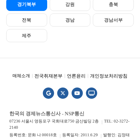
경기북부
강원
충북
전북
경남
경남서부
제주
전국취재본부
언론윤리
개인정보처리방침
매체소개
한국의 경제뉴스통신사 - NSP통신
07236 서울시 영등포구 국회대로750 금산빌딩 2층
TEL: 02-3272-
2140
등록번호: 문화 나 00018호
등록일자: 2011.6.29
발행인: 김정태