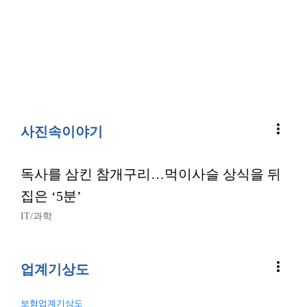
more_vert
사진속이야기
독사를 삼킨 참개구리…먹이사슬 상식을 뒤
집은 ‘5분’
IT/과학
more_vert
업계기상도
보험업계기상도