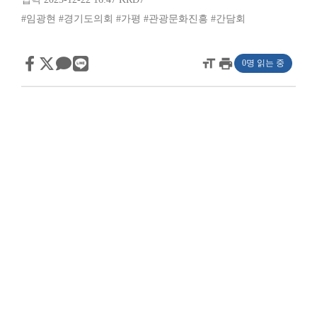
#임광현
#경기도의회
#가평
#관광문화진흥
#간담회
format_size
print
0명 읽는 중