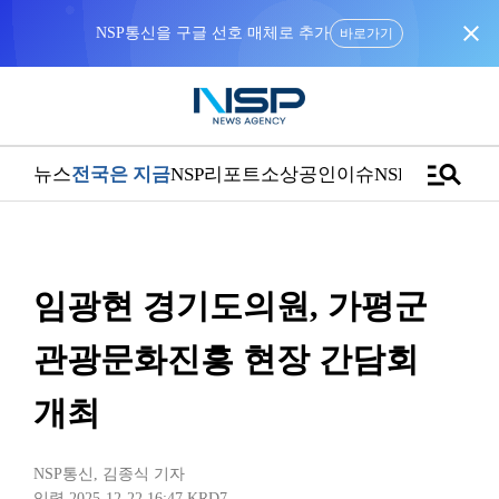
close
NSP통신을 구글 선호 매체로 추가
바로가기
manage_search
뉴스
전국은 지금
NSP리포트
소상공인
이슈
NSPTV
임광현 경기도의원, 가평군
관광문화진흥 현장 간담회
개최
NSP통신
,
김종식 기자
입력 2025-12-22 16:47
KRD7