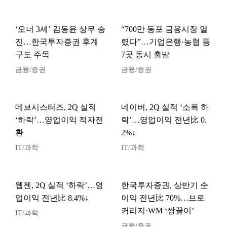
‘오너 3세’ 김동윤 상무 승
“700만 동포 금융시장 열
진…한국투자증권 후계
렸다”…기업은행·농협 등
구도 주목
7곳 동시 출발
금융/증권
금융/증권
데브시스터즈, 2Q 실적
네이버, 2Q 실적 ‘소폭 하
‘하락’…영업이익 적자전
락’…영업이익 전년比 0.
환
2%↓
IT/과학
IT/과학
웹젠, 2Q 실적 ‘하락’…영
한국투자증권, 상반기 순
업이익 전년比 8.4%↓
이익 전년比 70%…브로
커리지·WM ‘쌍끌이’
IT/과학
금융/증권