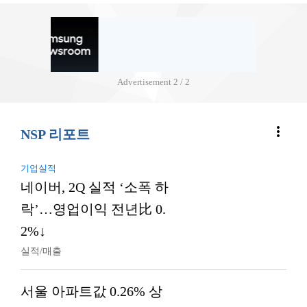
Advertisement
2 / 2
more_vert
NSP 리포트
기업실적
네이버, 2Q 실적 ‘소폭 하
락’…영업이익 전년比 0.
2%↓
실적/매출
서울 아파트값 0.26% 상