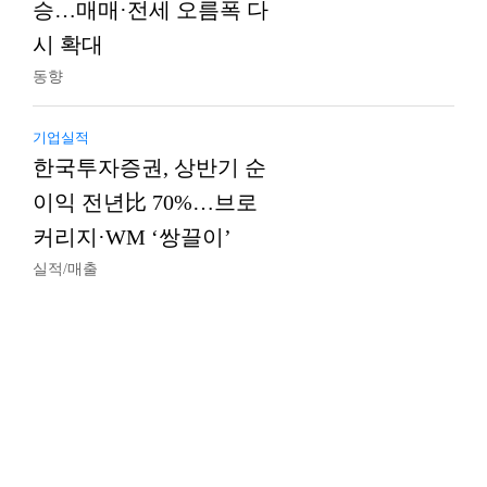
승…매매·전세 오름폭 다
시 확대
동향
기업실적
한국투자증권, 상반기 순
이익 전년比 70%…브로
커리지·WM ‘쌍끌이’
실적/매출