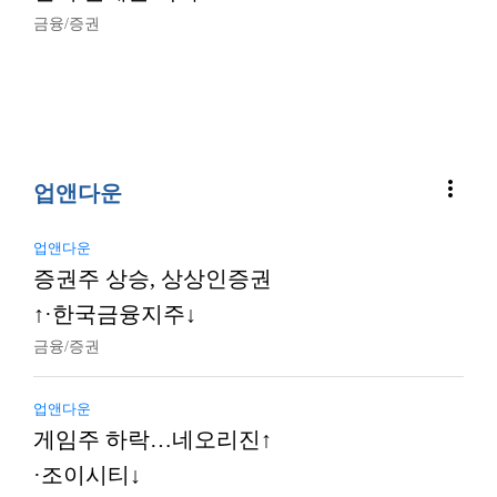
금융/증권
more_vert
업앤다운
업앤다운
증권주 상승, 상상인증권
↑·한국금융지주↓
금융/증권
업앤다운
게임주 하락…네오리진↑
·조이시티↓