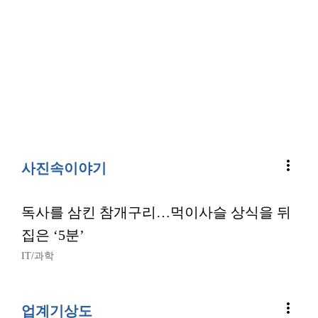
more_vert
사진속이야기
독사를 삼킨 참개구리…먹이사슬 상식을 뒤
집은 ‘5분’
IT/과학
more_vert
업계기상도