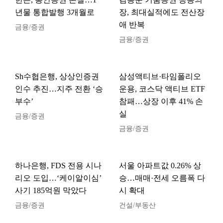
년물 통합발행 3개월로
장, 최대실적에도 전산장
애 반복
금융/증권
금융/증권
Sh수협은행, 상상인증권
삼성액티브·타임폴리오
인수 추진…지주 전환 ‘승
운용, 코스닥 액티브 ETF
부수’
참패…상장 이후 41% 손
실
금융/증권
금융/증권
하나은행, FDS 전용 시나
서울 아파트값 0.26% 상
리오 도입…‘케이알이심’
승…매매·전세 오름폭 다
사기 185억원 막았다
시 확대
금융/증권
건설/부동산