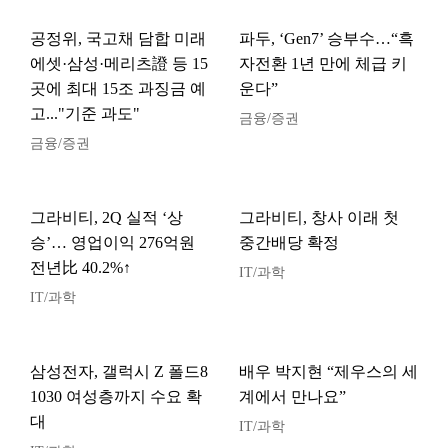
공정위, 국고채 담합 미래
파두, ‘Gen7’ 승부수…“흑
에셋·삼성·메리츠證 등 15
자전환 1년 만에 체급 키
곳에 최대 15조 과징금 예
운다”
고..."기준 과도"
금융/증권
금융/증권
그라비티, 2Q 실적 ‘상
그라비티, 창사 이래 첫
승’… 영업이익 276억원
중간배당 확정
전년比 40.2%↑
IT/과학
IT/과학
삼성전자, 갤럭시 Z 폴드8
배우 박지현 “제우스의 세
1030 여성층까지 수요 확
계에서 만나요”
대
IT/과학