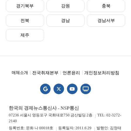
경기북부
강원
충북
전북
경남
경남서부
제주
전국취재본부
언론윤리
개인정보처리방침
매체소개
한국의 경제뉴스통신사 - NSP통신
07236 서울시 영등포구 국회대로750 금산빌딩 2층
TEL: 02-3272-
2140
등록번호: 문화 나 00018호
등록일자: 2011.6.29
발행인: 김정태