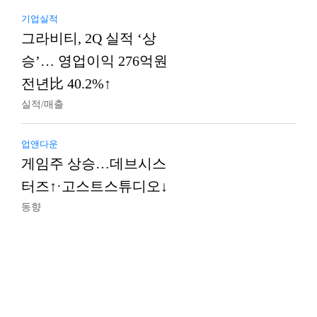
기업실적
그라비티, 2Q 실적 ‘상
승’… 영업이익 276억원
전년比 40.2%↑
실적/매출
업앤다운
게임주 상승…데브시스
터즈↑·고스트스튜디오↓
동향