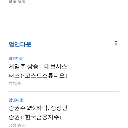
금융/증권
more_vert
업앤다운
업앤다운
게임주 상승…데브시스
터즈↑·고스트스튜디오↓
IT/과학
업앤다운
증권주 2% 하락, 상상인
증권↑·한국금융지주↓
금융/증권