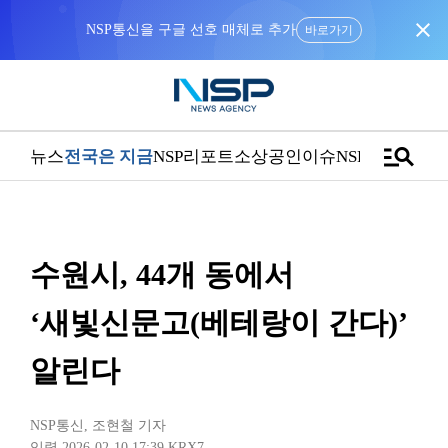
close
NSP통신을 구글 선호 매체로 추가
바로가기
manage_search
뉴스
전국은 지금
NSP리포트
소상공인
이슈
NSPTV
수원시, 44개 동에서
‘새빛신문고(베테랑이 간다)’
알린다
NSP통신
,
조현철 기자
입력 2026-02-10 17:39
KRX7