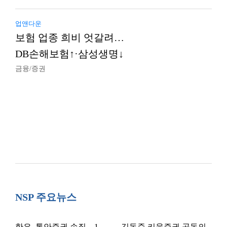
업앤다운
보험 업종 희비 엇갈려…
DB손해보험↑·삼성생명↓
금융/증권
NSP 주요뉴스
한은, 통안증권 손질…1
김동준 키움증권 공동의