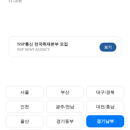
IT/과학
NSP통신 전국취재본부 모집
보기
NSP NEWS AGENCY
서울
부산
대구/경북
인천
광주/전남
대전/충남
울산
경기동부
경기남부