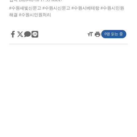
#수원새빛신문고
#수원시신문고
#수원시베테랑
#수원시민원
해결
#수원시민원처리
format_size
print
0명 읽는 중