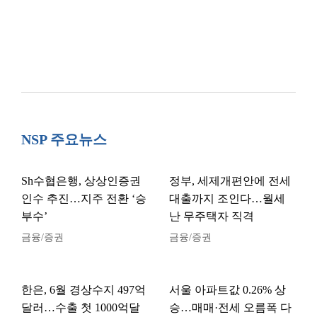
NSP 주요뉴스
Sh수협은행, 상상인증권
정부, 세제개편안에 전세
인수 추진…지주 전환 ‘승
대출까지 조인다…월세
부수’
난 무주택자 직격
금융/증권
금융/증권
한은, 6월 경상수지 497억
서울 아파트값 0.26% 상
달러…수출 첫 1000억달
승…매매·전세 오름폭 다