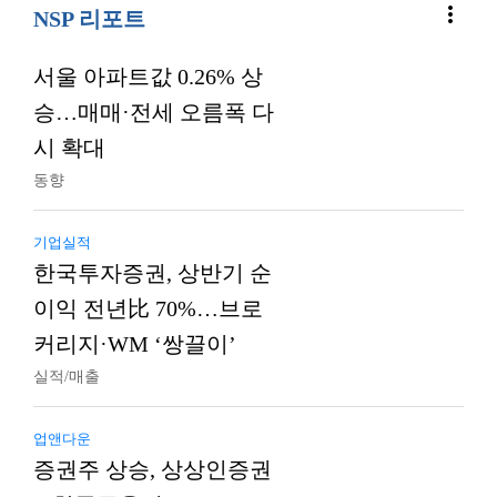
more_vert
NSP 리포트
서울 아파트값 0.26% 상
승…매매·전세 오름폭 다
시 확대
동향
기업실적
한국투자증권, 상반기 순
이익 전년比 70%…브로
커리지·WM ‘쌍끌이’
실적/매출
업앤다운
증권주 상승, 상상인증권