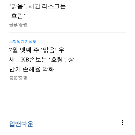
‘맑음’, 채권 리스크는
‘흐림’
금융/증권
보험업계기상도
7월 넷째 주 ‘맑음’ 우
세…KB손보는 ‘흐림’, 상
반기 손해율 악화
금융/증권
more_vert
업앤다운