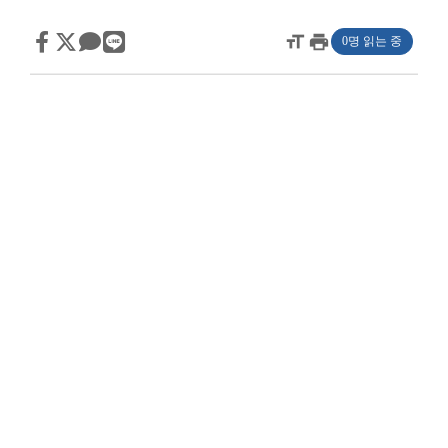
format_size
print
0명 읽는 중