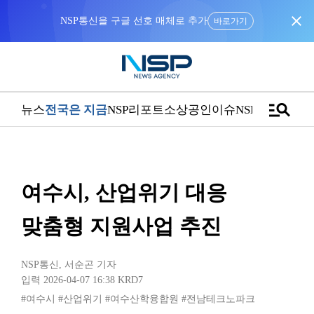
close
NSP통신을 구글 선호 매체로 추가
바로가기
manage_search
뉴스
전국은 지금
NSP리포트
소상공인
이슈
NSPTV
여수시, 산업위기 대응
맞춤형 지원사업 추진
NSP통신
,
서순곤 기자
입력 2026-04-07 16:38
KRD7
#여수시
#산업위기
#여수산학융합원
#전남테크노파크