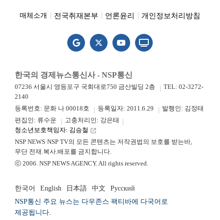
전국취재본부
언론윤리
개인정보처리방침
매체소개
한국의 경제뉴스통신사 - NSP통신
07236 서울시 영등포구 국회대로750 금산빌딩 2층
TEL: 02-3272-
2140
등록번호: 문화 나 00018호
등록일자: 2011.6.29
발행인: 김정태
편집인: 류수운
고충처리인: 강은태
청소년보호책임자: 김승철
launch
NSP NEWS·NSP TV의 모든 콘텐츠는 저작권법의 보호를 받는바,
무단 전재.복사.배포를 금지합니다.
ⓒ 2006. NSP NEWS AGENCY. All rights reserved.
한국어
English
日本語
中文
Русский
NSP통신 주요 뉴스는 다우존스 팩티바에 다국어로
제공됩니다.