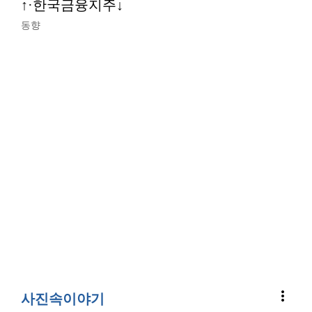
↑·한국금융지주↓
동향
more_vert
사진속이야기