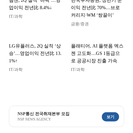
웹젠, 2Q 실적 ‘하락’…영
한국투자증권, 상반기 순
업이익 전년比 8.4%↓
이익 전년比 70%…브로
커리지·WM ‘쌍끌이’
IT/과학
금융/증권
LG유플러스, 2Q 실적 ‘상
플래티어, AI 플랫폼 엑스
승’…영업이익 전년比 13.
젠 고도화…GS 1등급으
1%↑
로 공공시장 진출 가속
IT/과학
IT/과학
NSP통신 전국취재본부 모집
보기
NSP NEWS AGENCY