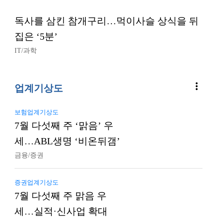
독사를 삼킨 참개구리…먹이사슬 상식을 뒤
집은 ‘5분’
IT/과학
more_vert
업계기상도
보험업계기상도
7월 다섯째 주 ‘맑음’ 우
세…ABL생명 ‘비온뒤갬’
금융/증권
증권업계기상도
7월 다섯째 주 맑음 우
세…실적·신사업 확대