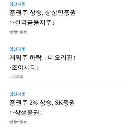
업앤다운
증권주 상승, 상상인증권
↑·한국금융지주↓
금융/증권
업앤다운
게임주 하락…네오리진↑
·조이시티↓
IT/과학
업앤다운
증권주 2% 상승, SK증권
↑·삼성증권↓
금융/증권