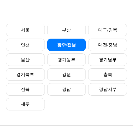
서울
부산
대구/경북
인천
광주/전남
대전/충남
울산
경기동부
경기남부
경기북부
강원
충북
전북
경남
경남서부
제주