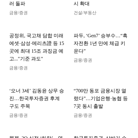
러 돌파
시 확대
금융/증권
건설/부동산
공정위, 국고채 담합 미래
파두, ‘Gen7’ 승부수…“흑
에셋·삼성·메리츠證 등 15
자전환 1년 만에 체급 키
곳에 최대 15조 과징금 예
운다”
고..."기준 과도"
금융/증권
금융/증권
‘오너 3세’ 김동윤 상무 승
“700만 동포 금융시장 열
진…한국투자증권 후계
렸다”…기업은행·농협 등
구도 주목
7곳 동시 출발
금융/증권
금융/증권