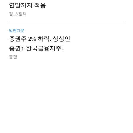
연말까지 적용
정보/정책
업앤다운
증권주 2% 하락, 상상인
증권↑·한국금융지주↓
동향