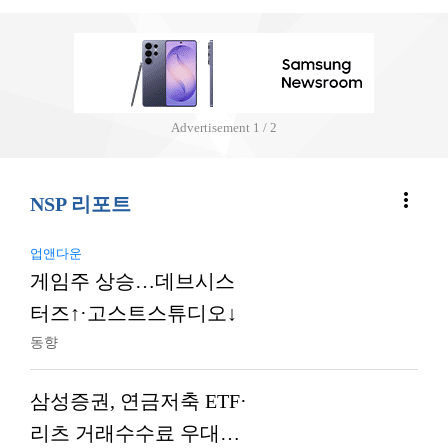
Advertisement
1 / 2
more_vert
NSP 리포트
업앤다운
게임주 상승…데브시스
터즈↑·고스트스튜디오↓
동향
삼성증권, 연금저축 ETF·
리츠 거래수수료 우대…