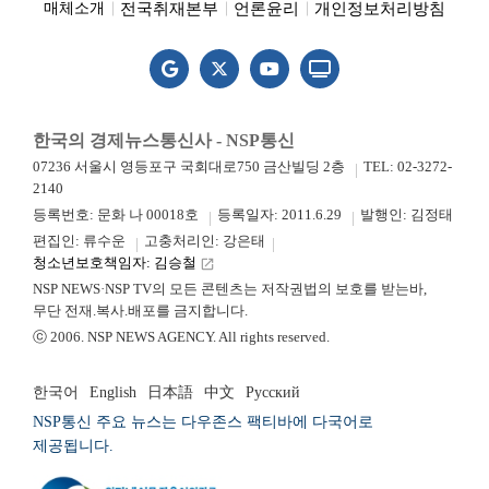
전국취재본부
언론윤리
개인정보처리방침
매체소개
한국의 경제뉴스통신사 - NSP통신
07236 서울시 영등포구 국회대로750 금산빌딩 2층
TEL: 02-3272-
2140
등록번호: 문화 나 00018호
등록일자: 2011.6.29
발행인: 김정태
편집인: 류수운
고충처리인: 강은태
청소년보호책임자: 김승철
launch
NSP NEWS·NSP TV의 모든 콘텐츠는 저작권법의 보호를 받는바,
무단 전재.복사.배포를 금지합니다.
ⓒ 2006. NSP NEWS AGENCY. All rights reserved.
한국어
English
日本語
中文
Русский
NSP통신 주요 뉴스는 다우존스 팩티바에 다국어로
제공됩니다.