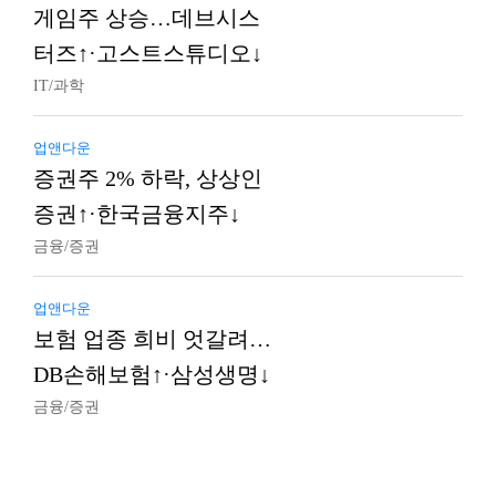
게임주 상승…데브시스
터즈↑·고스트스튜디오↓
IT/과학
업앤다운
증권주 2% 하락, 상상인
증권↑·한국금융지주↓
금융/증권
업앤다운
보험 업종 희비 엇갈려…
DB손해보험↑·삼성생명↓
금융/증권