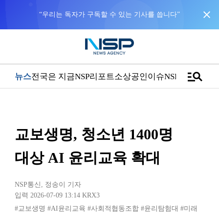
close
“우리는 독자가 구독할 수 있는 기사를 씁니다”
manage_search
뉴스
전국은 지금
NSP리포트
소상공인
이슈
NSPTV
교보생명, 청소년 1400명
대상 AI 윤리교육 확대
NSP통신
,
정송이 기자
입력 2026-07-09 13:14
KRX3
#교보생명
#AI윤리교육
#사회적협동조합
#윤리탐험대
#미래