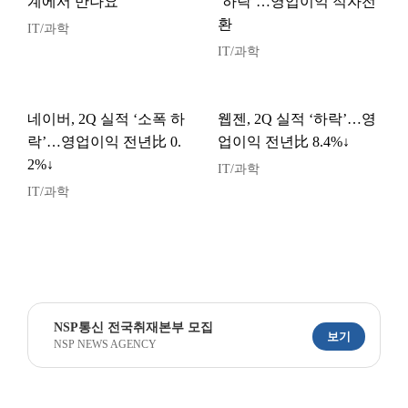
계에서 만나요”
‘하락’…영업이익 적자전
환
IT/과학
IT/과학
네이버, 2Q 실적 ‘소폭 하
웹젠, 2Q 실적 ‘하락’…영
락’…영업이익 전년比 0.
업이익 전년比 8.4%↓
2%↓
IT/과학
IT/과학
NSP통신 전국취재본부 모집
보기
NSP NEWS AGENCY