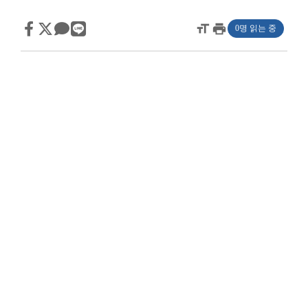
format_size
print
0명 읽는 중