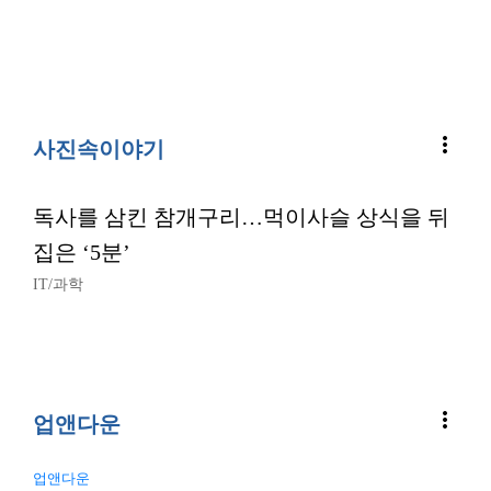
more_vert
사진속이야기
독사를 삼킨 참개구리…먹이사슬 상식을 뒤
집은 ‘5분’
IT/과학
more_vert
업앤다운
업앤다운