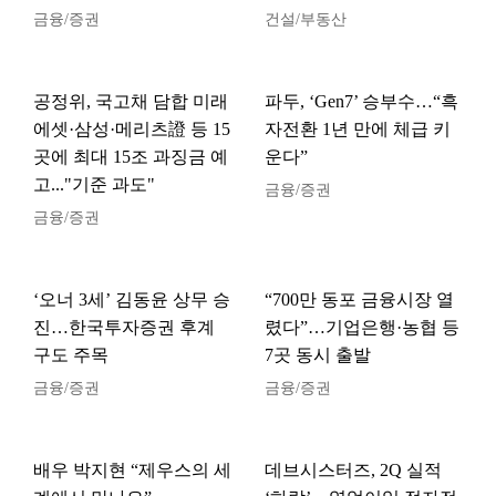
금융/증권
건설/부동산
공정위, 국고채 담합 미래
파두, ‘Gen7’ 승부수…“흑
에셋·삼성·메리츠證 등 15
자전환 1년 만에 체급 키
곳에 최대 15조 과징금 예
운다”
고..."기준 과도"
금융/증권
금융/증권
‘오너 3세’ 김동윤 상무 승
“700만 동포 금융시장 열
진…한국투자증권 후계
렸다”…기업은행·농협 등
구도 주목
7곳 동시 출발
금융/증권
금융/증권
배우 박지현 “제우스의 세
데브시스터즈, 2Q 실적