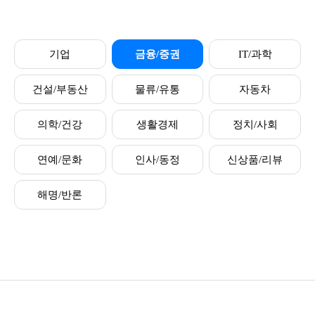
기업
금융/증권
IT/과학
건설/부동산
물류/유통
자동차
의학/건강
생활경제
정치/사회
연예/문화
인사/동정
신상품/리뷰
해명/반론