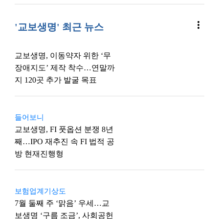
more_vert
'교보생명' 최근 뉴스
교보생명, 이동약자 위한 ‘무
장애지도’ 제작 착수…연말까
지 120곳 추가 발굴 목표
들어보니
교보생명, FI 풋옵션 분쟁 8년
째…IPO 재추진 속 FI 법적 공
방 현재진행형
보험업계기상도
7월 둘째 주 ‘맑음’ 우세…교
보생명 ‘구름 조금’, 사회공헌