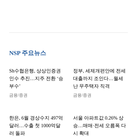
NSP 주요뉴스
Sh수협은행, 상상인증권
정부, 세제개편안에 전세
인수 추진…지주 전환 ‘승
대출까지 조인다…월세
부수’
난 무주택자 직격
금융/증권
금융/증권
한은, 6월 경상수지 497억
서울 아파트값 0.26% 상
달러…수출 첫 1000억달
승…매매·전세 오름폭 다
러 돌파
시 확대