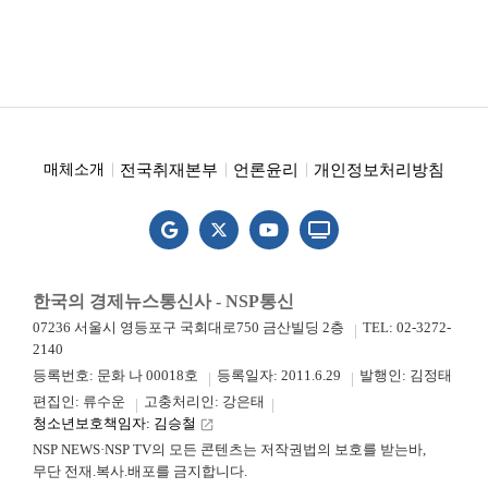
전국취재본부
언론윤리
개인정보처리방침
매체소개
한국의 경제뉴스통신사 - NSP통신
07236 서울시 영등포구 국회대로750 금산빌딩 2층
TEL: 02-3272-
2140
등록번호: 문화 나 00018호
등록일자: 2011.6.29
발행인: 김정태
편집인: 류수운
고충처리인: 강은태
청소년보호책임자: 김승철
launch
NSP NEWS·NSP TV의 모든 콘텐츠는 저작권법의 보호를 받는바,
무단 전재.복사.배포를 금지합니다.