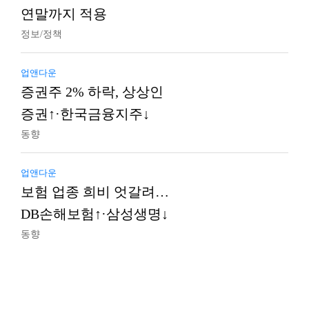
연말까지 적용
정보/정책
업앤다운
증권주 2% 하락, 상상인
증권↑·한국금융지주↓
동향
업앤다운
보험 업종 희비 엇갈려…
DB손해보험↑·삼성생명↓
동향