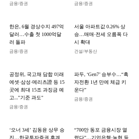
금융/증권
금융/증권
한은, 6월 경상수지 497억
서울 아파트값 0.26% 상
달러…수출 첫 1000억달
승…매매·전세 오름폭 다
러 돌파
시 확대
금융/증권
건설/부동산
공정위, 국고채 담합 미래
파두, ‘Gen7’ 승부수…“흑
에셋·삼성·메리츠證 등 15
자전환 1년 만에 체급 키
곳에 최대 15조 과징금 예
운다”
고..."기준 과도"
금융/증권
금융/증권
‘오너 3세’ 김동윤 상무 승
“700만 동포 금융시장 열
진…한국투자증권 후계
렸다”…기업은행·농협 등