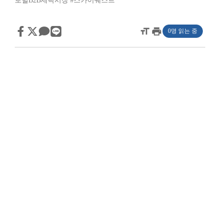
로벌B2B세탁시장
#스카이퀘스트
format_size
print
0명 읽는 중