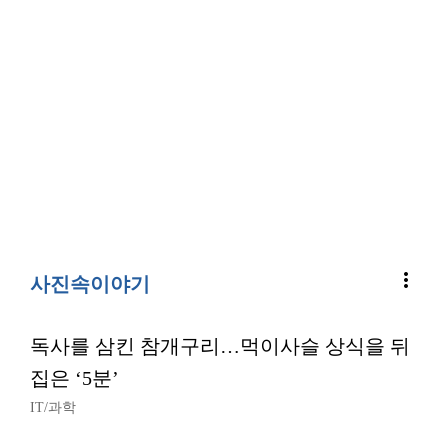
more_vert
사진속이야기
독사를 삼킨 참개구리…먹이사슬 상식을 뒤
집은 ‘5분’
IT/과학