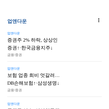
more_vert
업앤다운
업앤다운
증권주 2% 하락, 상상인
증권↑·한국금융지주↓
금융/증권
업앤다운
보험 업종 희비 엇갈려…
DB손해보험↑·삼성생명↓
금융/증권
업앤다운