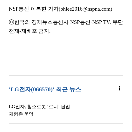
NSP통신 이복현 기자(bhlee2016@nspna.com)
ⓒ한국의 경제뉴스통신사 NSP통신·NSP TV. 무단
전재-재배포 금지.
more_vert
'LG전자(066570)' 최근 뉴스
LG전자, 청소로봇 ‘로니’ 팝업
체험존 운영