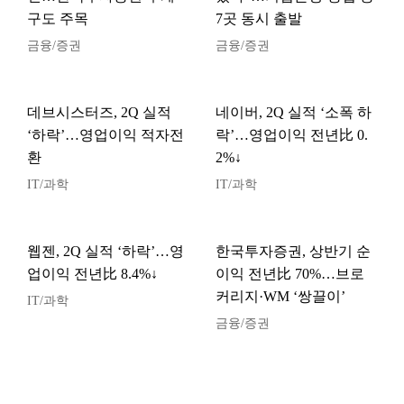
구도 주목
7곳 동시 출발
금융/증권
금융/증권
데브시스터즈, 2Q 실적
네이버, 2Q 실적 ‘소폭 하
‘하락’…영업이익 적자전
락’…영업이익 전년比 0.
환
2%↓
IT/과학
IT/과학
웹젠, 2Q 실적 ‘하락’…영
한국투자증권, 상반기 순
업이익 전년比 8.4%↓
이익 전년比 70%…브로
커리지·WM ‘쌍끌이’
IT/과학
금융/증권