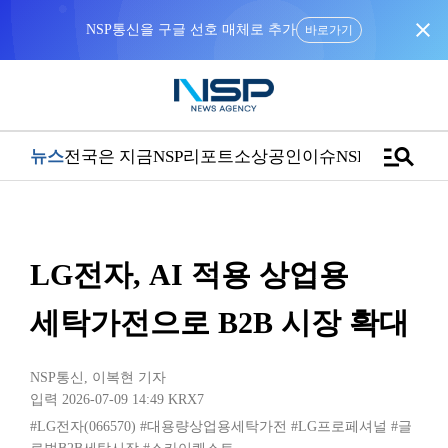
close
NSP통신을 구글 선호 매체로 추가
바로가기
manage_search
뉴스
전국은 지금
NSP리포트
소상공인
이슈
NSPTV
LG전자, AI 적용 상업용
세탁가전으로 B2B 시장 확대
NSP통신
,
이복현 기자
입력 2026-07-09 14:49
KRX7
#LG전자(066570)
#대용량상업용세탁가전
#LG프로페셔널
#글