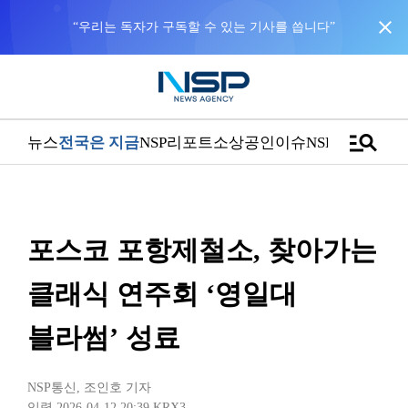
close
“우리는 독자가 구독할 수 있는 기사를 씁니다”
manage_search
뉴스
전국은 지금
NSP리포트
소상공인
이슈
NSPTV
포스코 포항제철소, 찾아가는
클래식 연주회 ‘영일대
블라썸’ 성료
NSP통신
,
조인호 기자
입력 2026-04-12 20:39
KRX3