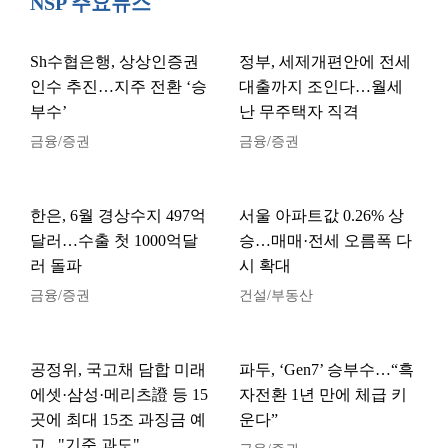
NSP 주요뉴스
Sh수협은행, 상상인증권
정부, 세제개편안에 전세
인수 추진…지주 전환 ‘승
대출까지 조인다…월세
부수’
난 무주택자 직격
금융/증권
금융/증권
한은, 6월 경상수지 497억
서울 아파트값 0.26% 상
달러…수출 첫 1000억달
승…매매·전세 오름폭 다
러 돌파
시 확대
금융/증권
건설/부동산
공정위, 국고채 담합 미래
파두, ‘Gen7’ 승부수…“흑
에셋·삼성·메리츠證 등 15
자전환 1년 만에 체급 키
곳에 최대 15조 과징금 예
운다”
고..."기준 과도"