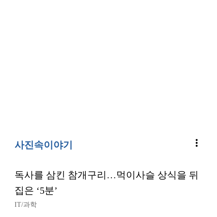
more_vert
사진속이야기
독사를 삼킨 참개구리…먹이사슬 상식을 뒤
집은 ‘5분’
IT/과학