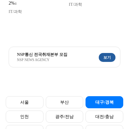
2%↓
IT/과학
IT/과학
NSP통신 전국취재본부 모집
보기
NSP NEWS AGENCY
서울
부산
대구/경북
인천
광주/전남
대전/충남