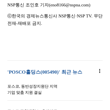
NSP통신 조인호 기자(eno8166@nspna.com)
ⓒ한국의 경제뉴스통신사 NSP통신·NSP TV. 무단
전재-재배포 금지.
more_vert
'POSCO홀딩스(005490)' 최근 뉴스
포스코, 동반성장지원단 지역
기업 맞춤 지원 결실