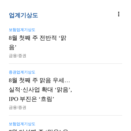
more_vert
업계기상도
보험업계기상도
8월 첫째 주 전반적 ‘맑
음’
금융/증권
증권업계기상도
8월 첫째 주 맑음 우세…
실적·신사업 확대 ‘맑음’,
IPO 부진은 ‘흐림’
금융/증권
보험업계기상도