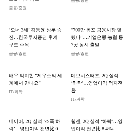
금융/증권
금융/증권
‘오너 3세’ 김동윤 상무 승
“700만 동포 금융시장 열
진…한국투자증권 후계
렸다”…기업은행·농협 등
구도 주목
7곳 동시 출발
금융/증권
금융/증권
배우 박지현 “제우스의 세
데브시스터즈, 2Q 실적
계에서 만나요”
‘하락’…영업이익 적자전
환
IT/과학
IT/과학
네이버, 2Q 실적 ‘소폭 하
웹젠, 2Q 실적 ‘하락’…영
락’…영업이익 전년比 0.
업이익 전년比 8.4%↓