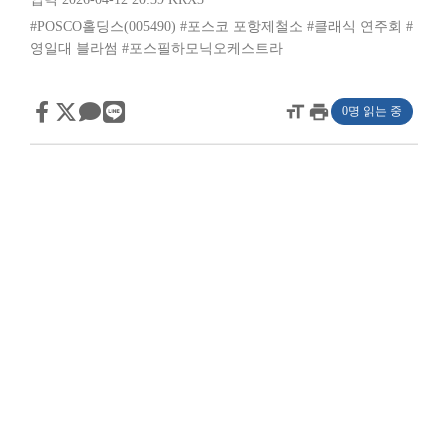
#POSCO홀딩스(005490)
#포스코 포항제철소
#클래식 연주회
#
영일대 블라썸
#포스필하모닉오케스트라
format_size
print
0명 읽는 중