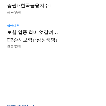
증권↑·한국금융지주↓
금융/증권
업앤다운
보험 업종 희비 엇갈려…
DB손해보험↑·삼성생명↓
금융/증권