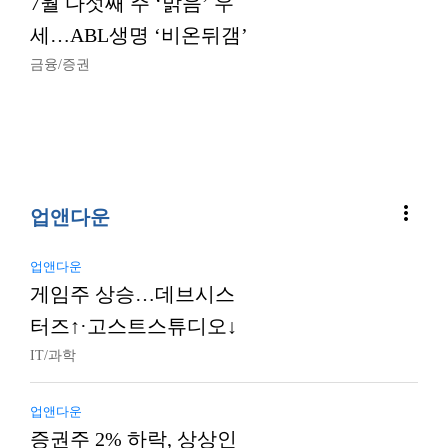
7월 다섯째 주 ‘맑음’ 우
세…ABL생명 ‘비온뒤갬’
금융/증권
more_vert
업앤다운
업앤다운
게임주 상승…데브시스
터즈↑·고스트스튜디오↓
IT/과학
업앤다운
증권주 2% 하락, 상상인