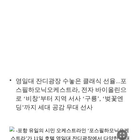
영일대 잔디광장 수놓은 클래식 선율...포
스필하모닉오케스트라, 전자 바이올린으
로 ‘비창’부터 지역 서사 ‘구룡’, ‘벚꽃엔
딩’까지 세대 공감 무대 선사
fullscreen