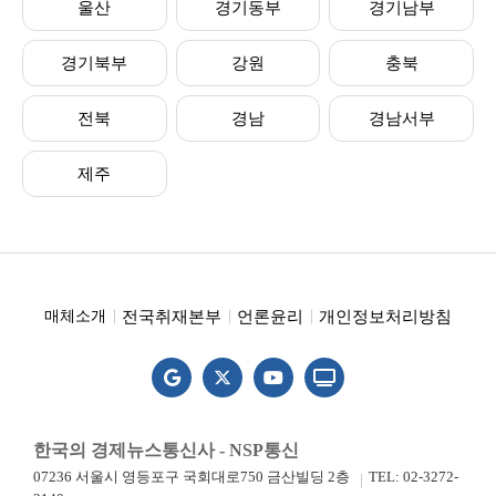
울산
경기동부
경기남부
경기북부
강원
충북
전북
경남
경남서부
제주
전국취재본부
언론윤리
개인정보처리방침
매체소개
한국의 경제뉴스통신사 - NSP통신
07236 서울시 영등포구 국회대로750 금산빌딩 2층
TEL: 02-3272-