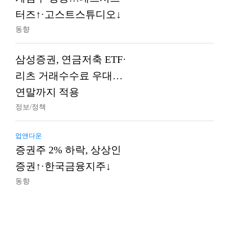
터즈↑·고스트스튜디오↓
동향
삼성증권, 연금저축 ETF·
리츠 거래수수료 우대…
연말까지 적용
정보/정책
업앤다운
증권주 2% 하락, 상상인
증권↑·한국금융지주↓
동향