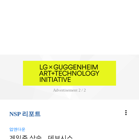
Advertisement
2 / 2
more_vert
NSP 리포트
업앤다운
게임주 상승…데브시스