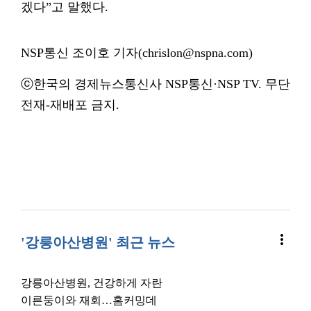
겠다”고 말했다.
NSP통신 조이호 기자(chrislon@nspna.com)
ⓒ한국의 경제뉴스통신사 NSP통신·NSP TV. 무단
전재-재배포 금지.
more_vert
'강릉아산병원' 최근 뉴스
강릉아산병원, 건강하게 자란
이른둥이와 재회…홈커밍데