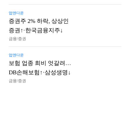
업앤다운
증권주 2% 하락, 상상인
증권↑·한국금융지주↓
금융/증권
업앤다운
보험 업종 희비 엇갈려…
DB손해보험↑·삼성생명↓
금융/증권