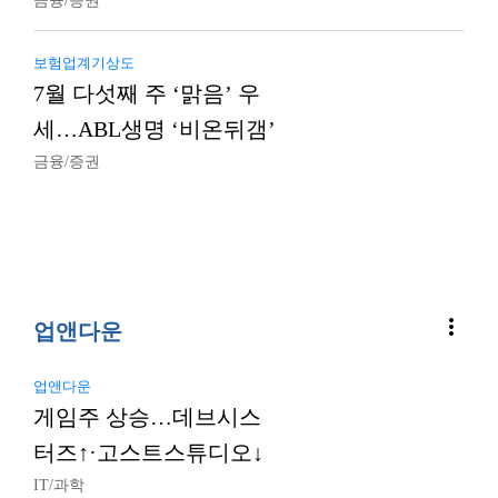
금융/증권
보험업계기상도
7월 다섯째 주 ‘맑음’ 우
세…ABL생명 ‘비온뒤갬’
금융/증권
more_vert
업앤다운
업앤다운
게임주 상승…데브시스
터즈↑·고스트스튜디오↓
IT/과학