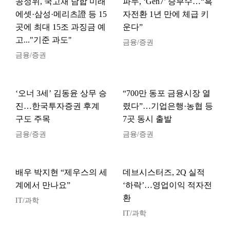
공정위, 국고채 담합 미래
파두, ‘Gen7’ 승부수…“흑
에셋·삼성·메리츠證 등 15
자전환 1년 만에 체급 키
곳에 최대 15조 과징금 예
운다”
고..."기준 과도"
금융/증권
금융/증권
‘오너 3세’ 김동윤 상무 승
“700만 동포 금융시장 열
진…한국투자증권 후계
렸다”…기업은행·농협 등
구도 주목
7곳 동시 출발
금융/증권
금융/증권
배우 박지현 “제우스의 세
데브시스터즈, 2Q 실적
계에서 만나요”
‘하락’…영업이익 적자전
환
IT/과학
IT/과학