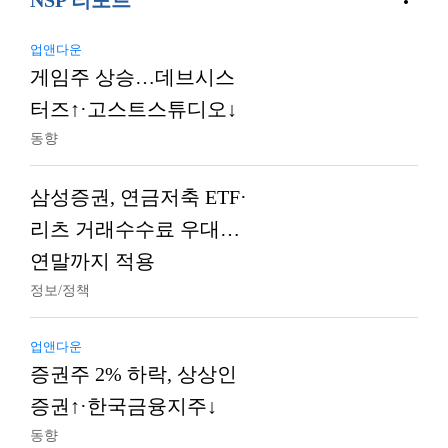
NSP 리포트
업앤다운
게임주 상승…데브시스
터즈↑·고스트스튜디오↓
동향
삼성증권, 연금저축 ETF·
리츠 거래수수료 우대…
연말까지 적용
정보/정책
업앤다운
증권주 2% 하락, 상상인
증권↑·한국금융지주↓
동향