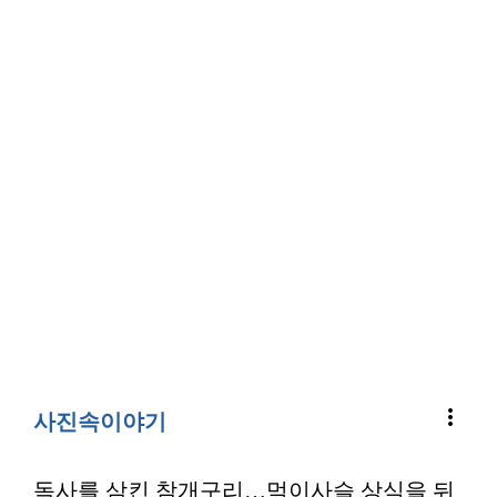
more_vert
사진속이야기
독사를 삼킨 참개구리…먹이사슬 상식을 뒤