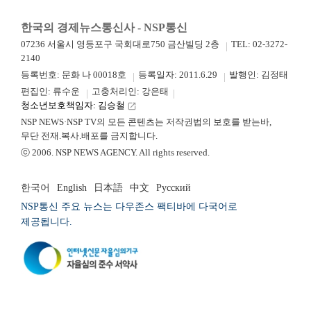
한국의 경제뉴스통신사 - NSP통신
07236 서울시 영등포구 국회대로750 금산빌딩 2층
TEL: 02-3272-
2140
등록번호: 문화 나 00018호
등록일자: 2011.6.29
발행인: 김정태
편집인: 류수운
고충처리인: 강은태
청소년보호책임자: 김승철
launch
NSP NEWS·NSP TV의 모든 콘텐츠는 저작권법의 보호를 받는바,
무단 전재.복사.배포를 금지합니다.
ⓒ 2006. NSP NEWS AGENCY. All rights reserved.
한국어
English
日本語
中文
Русский
NSP통신 주요 뉴스는 다우존스 팩티바에 다국어로
제공됩니다.