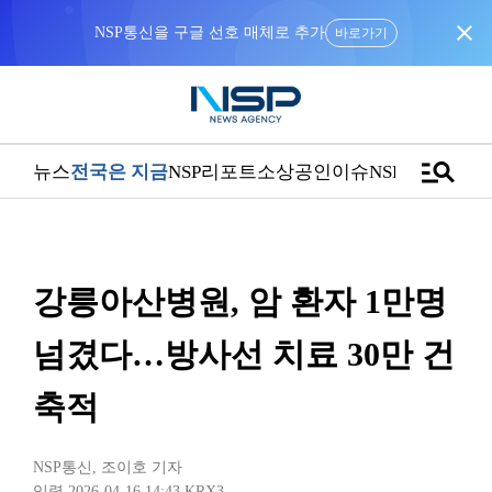
close
NSP통신을 구글 선호 매체로 추가
바로가기
manage_search
뉴스
전국은 지금
NSP리포트
소상공인
이슈
NSPTV
강릉아산병원, 암 환자 1만명
넘겼다…방사선 치료 30만 건
축적
NSP통신
,
조이호 기자
입력 2026-04-16 14:43
KRX3