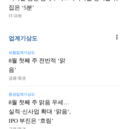
집은 ‘5분’
IT/과학
more_vert
업계기상도
보험업계기상도
8월 첫째 주 전반적 ‘맑
음’
금융/증권
증권업계기상도
8월 첫째 주 맑음 우세…
실적·신사업 확대 ‘맑음’,
IPO 부진은 ‘흐림’