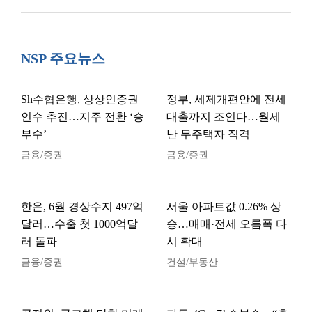
NSP 주요뉴스
Sh수협은행, 상상인증권
정부, 세제개편안에 전세
인수 추진…지주 전환 ‘승
대출까지 조인다…월세
부수’
난 무주택자 직격
금융/증권
금융/증권
한은, 6월 경상수지 497억
서울 아파트값 0.26% 상
달러…수출 첫 1000억달
승…매매·전세 오름폭 다
러 돌파
시 확대
금융/증권
건설/부동산