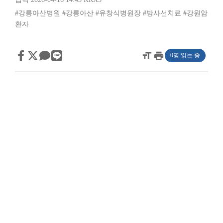
#강릉아산병원
#강릉아산
#유창식병원장
#방사선치료
#강원암
환자
format_size
print
0명 읽는 중