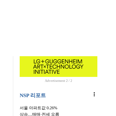
Advertisement
1 / 2
more_vert
NSP 리포트
서울 아파트값 0.26%
상승…매매·전세 오름