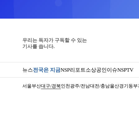
우리는 독자가 구독할 수 있는
기사를 씁니다.
뉴스
전국은 지금
NSP리포트
소상공인
이슈
NSPTV
서울
부산
대구/경북
인천
광주/전남
대전/충남
울산
경기동부