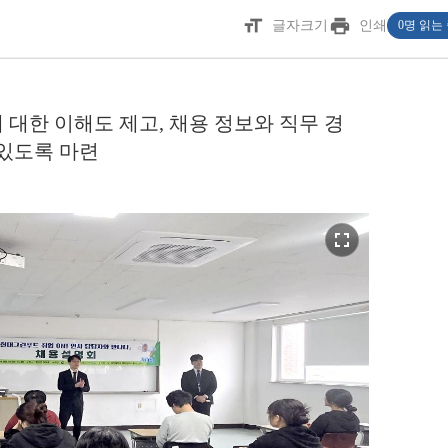
format_size
print
글자크기
인쇄
0명 읽는
대한 이해도 제고, 채용 정보와 직무 경
 있도록 마련
fullscreen