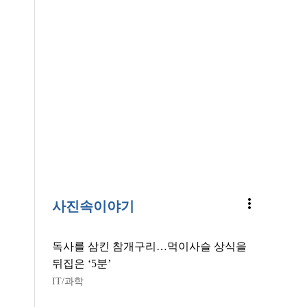
more_vert
사진속이야기
독사를 삼킨 참개구리…먹이사슬 상식을
뒤집은 ‘5분’
IT/과학