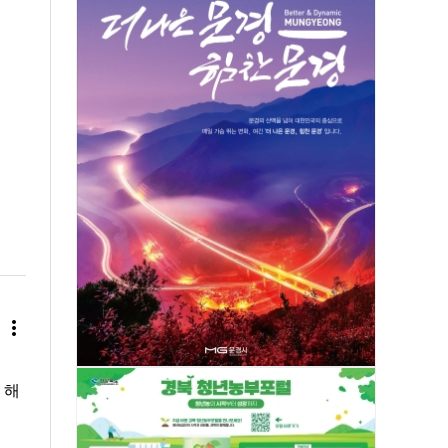
more_vert
 해