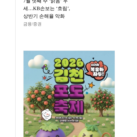
7월 넷째 주 ‘맑음’ 우
세…KB손보는 ‘흐림’,
상반기 손해율 악화
금융/증권