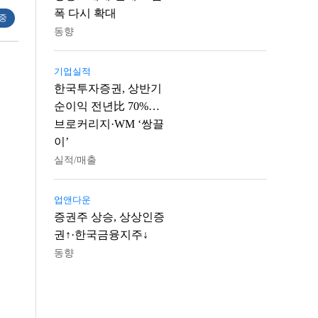
폭 다시 확대
 중
동향
기업실적
한국투자증권, 상반기
순이익 전년比 70%…
브로커리지·WM ‘쌍끌
이’
실적/매출
업앤다운
증권주 상승, 상상인증
권↑·한국금융지주↓
동향