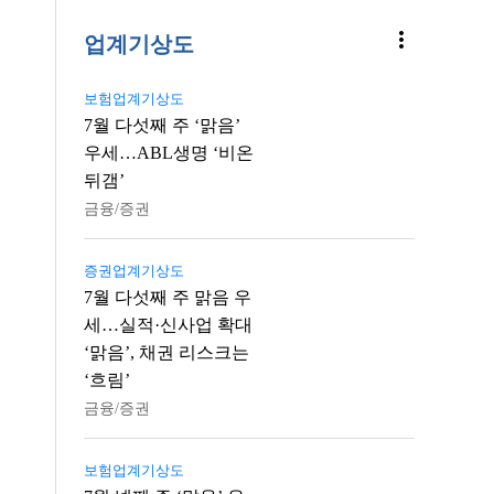
more_vert
업계기상도
보험업계기상도
7월 다섯째 주 ‘맑음’
우세…ABL생명 ‘비온
뒤갬’
금융/증권
증권업계기상도
7월 다섯째 주 맑음 우
세…실적·신사업 확대
‘맑음’, 채권 리스크는
‘흐림’
금융/증권
보험업계기상도