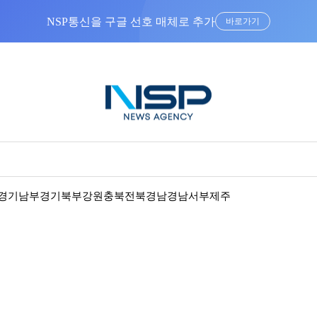
NSP통신을 구글 선호 매체로 추가
바로가기
경기남부
경기북부
강원
충북
전북
경남
경남서부
제주