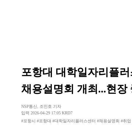
포항대 대학일자리플러
채용설명회 개최...현장
NSP통신
,
조인호 기자
입력 2026-04-29 17:05
KRD7
#포항시
#포항대
#대학일자리플러스센터
#채용설명회
#취업