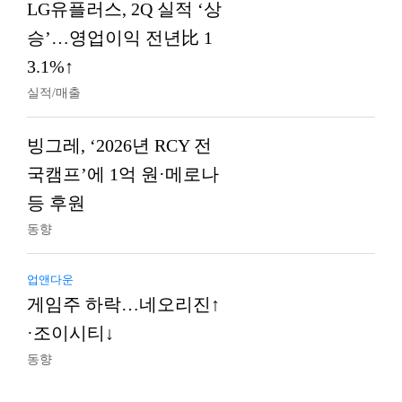
LG유플러스, 2Q 실적 ‘상
승’…영업이익 전년比 1
3.1%↑
실적/매출
빙그레, ‘2026년 RCY 전
국캠프’에 1억 원·메로나
등 후원
동향
업앤다운
게임주 하락…네오리진↑
·조이시티↓
동향