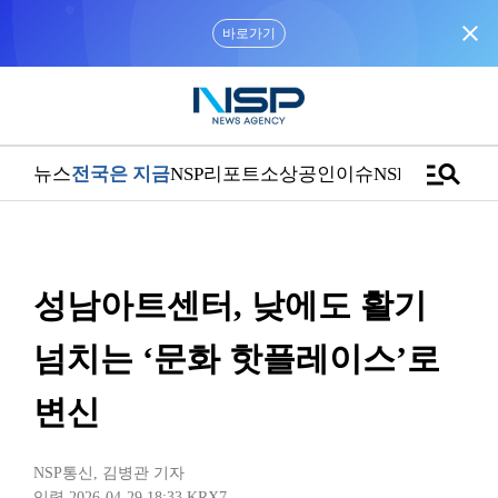
close
바로가기
manage_search
뉴스
전국은 지금
NSP리포트
소상공인
이슈
NSPTV
성남아트센터, 낮에도 활기
넘치는 ‘문화 핫플레이스’로
변신
NSP통신
,
김병관 기자
입력 2026-04-29 18:33
KRX7