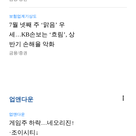
보험업계기상도
7월 넷째 주 ‘맑음’ 우
세…KB손보는 ‘흐림’, 상
반기 손해율 악화
금융/증권
more_vert
업앤다운
업앤다운
게임주 하락…네오리진↑
·조이시티↓