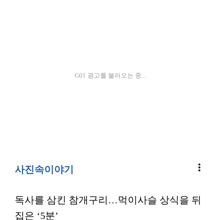
G01 광고를 불러오는 중...
more_vert
사진속이야기
독사를 삼킨 참개구리…먹이사슬 상식을 뒤
집은 ‘5분’