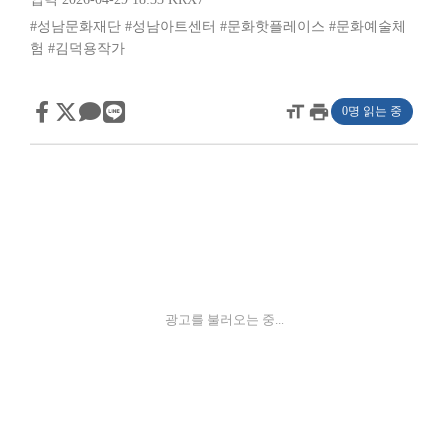
#성남문화재단
#성남아트센터
#문화핫플레이스
#문화예술체
험
#김덕용작가
format_size
print
0명 읽는 중
광고를 불러오는 중...