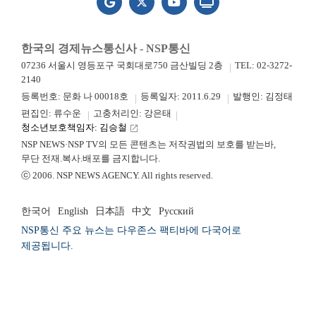
한국의 경제뉴스통신사 - NSP통신
07236 서울시 영등포구 국회대로750 금산빌딩 2층
TEL: 02-3272-
2140
등록번호: 문화 나 00018호
등록일자: 2011.6.29
발행인: 김정태
편집인: 류수운
고충처리인: 강은태
청소년보호책임자: 김승철
launch
NSP NEWS·NSP TV의 모든 콘텐츠는 저작권법의 보호를 받는바,
무단 전재.복사.배포를 금지합니다.
ⓒ 2006. NSP NEWS AGENCY. All rights reserved.
한국어
English
日本語
中文
Русский
NSP통신 주요 뉴스는 다우존스 팩티바에 다국어로
제공됩니다.