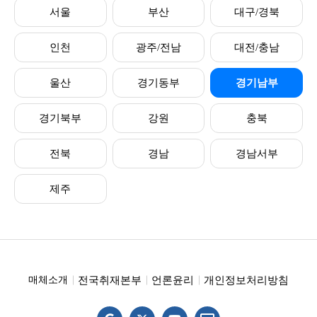
서울
부산
대구/경북
인천
광주/전남
대전/충남
울산
경기동부
경기남부
경기북부
강원
충북
전북
경남
경남서부
제주
전국취재본부
언론윤리
개인정보처리방침
매체소개