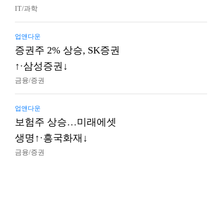
IT/과학
업앤다운
증권주 2% 상승, SK증권
↑·삼성증권↓
금융/증권
업앤다운
보험주 상승…미래에셋
생명↑·흥국화재↓
금융/증권