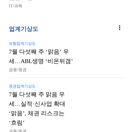
IT/과학
more_vert
업계기상도
보험업계기상도
7월 다섯째 주 ‘맑음’ 우
세…ABL생명 ‘비온뒤갬’
금융/증권
증권업계기상도
7월 다섯째 주 맑음 우
세…실적·신사업 확대
‘맑음’, 채권 리스크는
‘흐림’
금융/증권