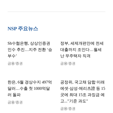
NSP 주요뉴스
Sh수협은행, 상상인증권
정부, 세제개편안에 전세
인수 추진…지주 전환 ‘승
대출까지 조인다…월세
부수’
난 무주택자 직격
금융/증권
금융/증권
한은, 6월 경상수지 497억
공정위, 국고채 담합 미래
달러…수출 첫 1000억달
에셋·삼성·메리츠證 등 15
러 돌파
곳에 최대 15조 과징금 예
고..."기준 과도"
금융/증권
금융/증권