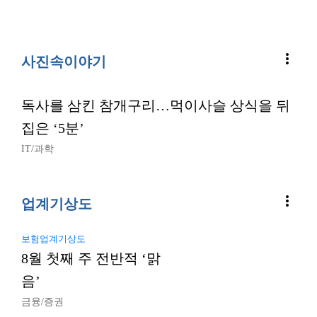
more_vert
사진속이야기
독사를 삼킨 참개구리…먹이사슬 상식을 뒤
집은 ‘5분’
IT/과학
more_vert
업계기상도
보험업계기상도
8월 첫째 주 전반적 ‘맑
음’
금융/증권