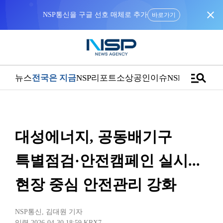
close
“우리는 독자가 구독할 수 있는 기사를 씁니다”
manage_search
뉴스
전국은 지금
NSP리포트
소상공인
이슈
NSPTV
대성에너지, 공동배기구
특별점검·안전캠페인 실시...
현장 중심 안전관리 강화
NSP통신
,
김대원 기자
입력 2026-04-30 18:59
KRX7