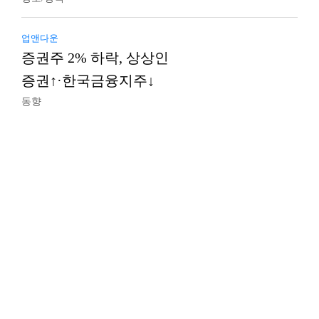
업앤다운
증권주 2% 하락, 상상인
증권↑·한국금융지주↓
동향