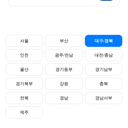
서울
부산
대구/경북
인천
광주/전남
대전/충남
울산
경기동부
경기남부
경기북부
강원
충북
전북
경남
경남서부
제주