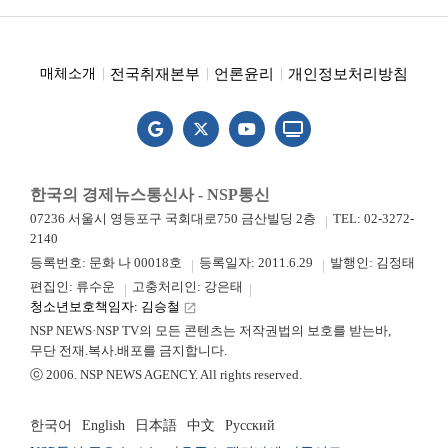
전국취재본부
언론윤리
개인정보처리방침
매체소개
한국의 경제뉴스통신사 - NSP통신
07236 서울시 영등포구 국회대로750 금산빌딩 2층
TEL: 02-3272-
2140
등록번호: 문화 나 00018호
등록일자: 2011.6.29
발행인: 김정태
편집인: 류수운
고충처리인: 강은태
청소년보호책임자: 김승철
launch
NSP NEWS·NSP TV의 모든 콘텐츠는 저작권법의 보호를 받는바,
무단 전재.복사.배포를 금지합니다.
ⓒ 2006. NSP NEWS AGENCY. All rights reserved.
한국어
English
日本語
中文
Русский