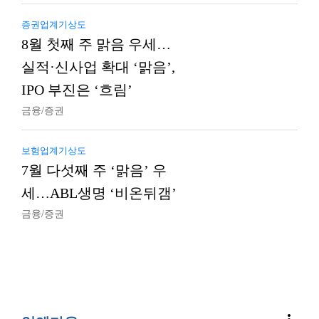
증권업계기상도
8월 첫째 주 맑음 우세…
실적·신사업 확대 ‘맑음’,
IPO 부진은 ‘흐림’
금융/증권
보험업계기상도
7월 다섯째 주 ‘맑음’ 우
세…ABL생명 ‘비온뒤갬’
금융/증권