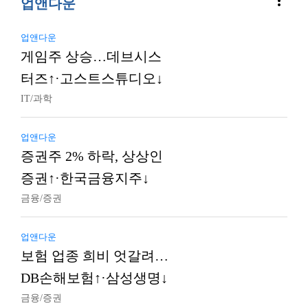
more_vert
업앤다운
업앤다운
게임주 상승…데브시스
터즈↑·고스트스튜디오↓
IT/과학
업앤다운
증권주 2% 하락, 상상인
증권↑·한국금융지주↓
금융/증권
업앤다운
보험 업종 희비 엇갈려…
DB손해보험↑·삼성생명↓
금융/증권