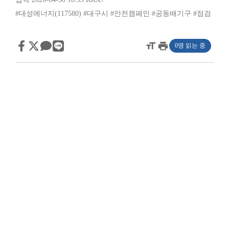
#대성에너지(117580)
#대구시
#안전캠페인
#공동배기구
#점검
format_size
print
0명 읽는 중