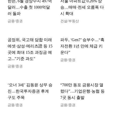
한은, 6월 경상수지 497억
서울 아파트값 0.26% 상
달러…수출 첫 1000억달
승…매매·전세 오름폭 다
러 돌파
시 확대
금융/증권
건설/부동산
공정위, 국고채 담합 미래
파두, ‘Gen7’ 승부수…“흑
에셋·삼성·메리츠證 등 15
자전환 1년 만에 체급 키
곳에 최대 15조 과징금 예
운다”
고..."기준 과도"
금융/증권
금융/증권
‘오너 3세’ 김동윤 상무 승
“700만 동포 금융시장 열
진…한국투자증권 후계
렸다”…기업은행·농협 등
구도 주목
7곳 동시 출발
금융/증권
금융/증권