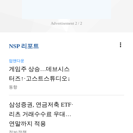
Advertisement
2 / 2
more_vert
NSP 리포트
업앤다운
게임주 상승…데브시스
터즈↑·고스트스튜디오↓
동향
삼성증권, 연금저축 ETF·
리츠 거래수수료 우대…
연말까지 적용
정보/정책