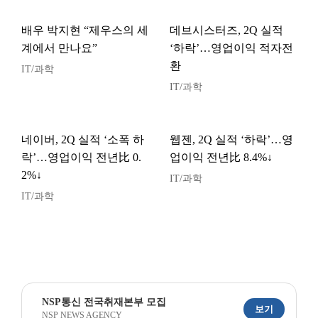
배우 박지현 “제우스의 세
데브시스터즈, 2Q 실적
계에서 만나요”
‘하락’…영업이익 적자전
환
IT/과학
IT/과학
네이버, 2Q 실적 ‘소폭 하
웹젠, 2Q 실적 ‘하락’…영
락’…영업이익 전년比 0.
업이익 전년比 8.4%↓
2%↓
IT/과학
IT/과학
NSP통신 전국취재본부 모집
보기
NSP NEWS AGENCY