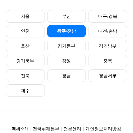
서울
부산
대구/경북
인천
광주/전남
대전/충남
울산
경기동부
경기남부
경기북부
강원
충북
전북
경남
경남서부
제주
전국취재본부
언론윤리
개인정보처리방침
매체소개