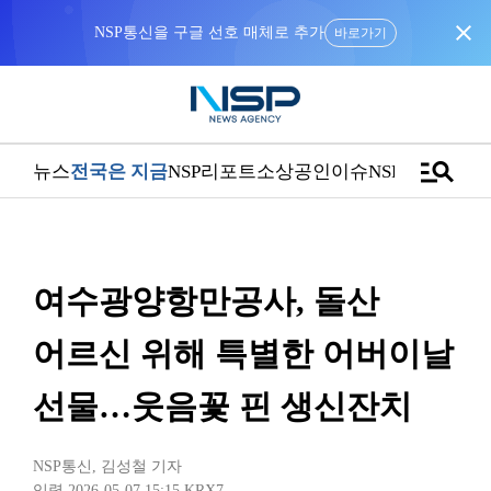
close
NSP통신을 구글 선호 매체로 추가
바로가기
manage_search
뉴스
전국은 지금
NSP리포트
소상공인
이슈
NSPTV
여수광양항만공사, 돌산
어르신 위해 특별한 어버이날
선물…웃음꽃 핀 생신잔치
NSP통신
,
김성철 기자
입력 2026-05-07 15:15
KRX7