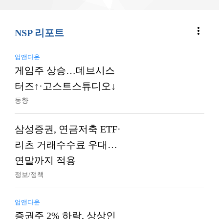
more_vert
NSP 리포트
업앤다운
게임주 상승…데브시스
터즈↑·고스트스튜디오↓
동향
삼성증권, 연금저축 ETF·
리츠 거래수수료 우대…
연말까지 적용
정보/정책
업앤다운
증권주 2% 하락, 상상인