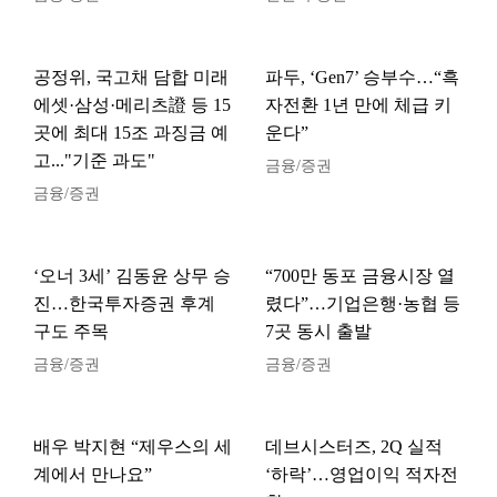
공정위, 국고채 담합 미래
파두, ‘Gen7’ 승부수…“흑
에셋·삼성·메리츠證 등 15
자전환 1년 만에 체급 키
곳에 최대 15조 과징금 예
운다”
고..."기준 과도"
금융/증권
금융/증권
‘오너 3세’ 김동윤 상무 승
“700만 동포 금융시장 열
진…한국투자증권 후계
렸다”…기업은행·농협 등
구도 주목
7곳 동시 출발
금융/증권
금융/증권
배우 박지현 “제우스의 세
데브시스터즈, 2Q 실적
계에서 만나요”
‘하락’…영업이익 적자전