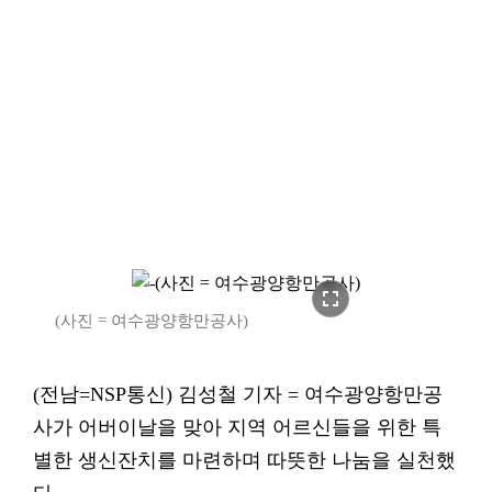
fullscreen
(사진 = 여수광양항만공사)
(전남=NSP통신) 김성철 기자 = 여수광양항만공
사가 어버이날을 맞아 지역 어르신들을 위한 특
별한 생신잔치를 마련하며 따뜻한 나눔을 실천했