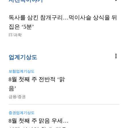
독사를 삼킨 참개구리…먹이사슬 상식을 뒤
집은 ‘5분’
IT/과학
more_vert
업계기상도
보험업계기상도
8월 첫째 주 전반적 ‘맑
음’
금융/증권
증권업계기상도
8월 첫째 주 맑음 우세…