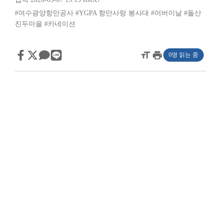
#여수광양항만공사
#YGPA 항만사랑 봉사대
#어버이날
#돌산
진두마을
#카네이션
format_size
print
0명 읽는 중