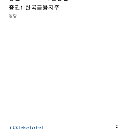
증권↑·한국금융지주↓
동향
more_vert
사진속이야기