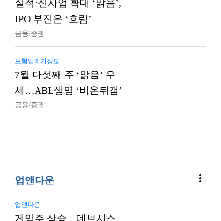
실적·신사업 확대 ‘맑음’,
IPO 부진은 ‘흐림’
금융/증권
보험업계기상도
7월 다섯째 주 ‘맑음’ 우
세…ABL생명 ‘비온뒤갬’
금융/증권
more_vert
업앤다운
업앤다운
게임주 상승…데브시스