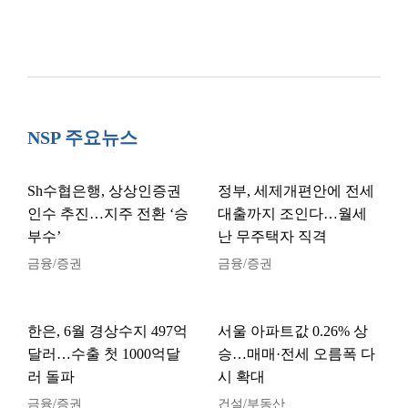
NSP 주요뉴스
Sh수협은행, 상상인증권
정부, 세제개편안에 전세
인수 추진…지주 전환 ‘승
대출까지 조인다…월세
부수’
난 무주택자 직격
금융/증권
금융/증권
한은, 6월 경상수지 497억
서울 아파트값 0.26% 상
달러…수출 첫 1000억달
승…매매·전세 오름폭 다
러 돌파
시 확대
금융/증권
건설/부동산