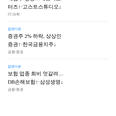
터즈↑·고스트스튜디오↓
IT/과학
업앤다운
증권주 2% 하락, 상상인
증권↑·한국금융지주↓
금융/증권
업앤다운
보험 업종 희비 엇갈려…
DB손해보험↑·삼성생명↓
금융/증권