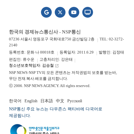
한국의 경제뉴스통신사 - NSP통신
07236 서울시 영등포구 국회대로750 금산빌딩 2층
TEL: 02-3272-
2140
등록번호: 문화 나 00018호
등록일자: 2011.6.29
발행인: 김정태
편집인: 류수운
고충처리인: 강은태
청소년보호책임자: 김승철
launch
NSP NEWS·NSP TV의 모든 콘텐츠는 저작권법의 보호를 받는바,
무단 전재.복사.배포를 금지합니다.
ⓒ 2006. NSP NEWS AGENCY. All rights reserved.
한국어
English
日本語
中文
Русский
NSP통신 주요 뉴스는 다우존스 팩티바에 다국어로
제공됩니다.