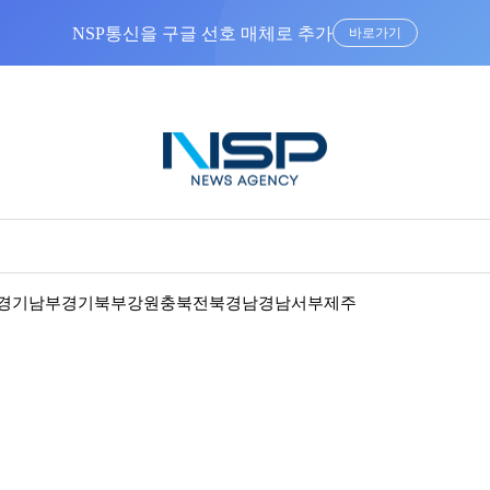
NSP통신을 구글 선호 매체로 추가
바로가기
경기남부
경기북부
강원
충북
전북
경남
경남서부
제주