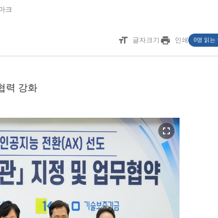
마크
format_size
print
글자크기
인쇄
0명 읽는
협력 강화
fullscreen