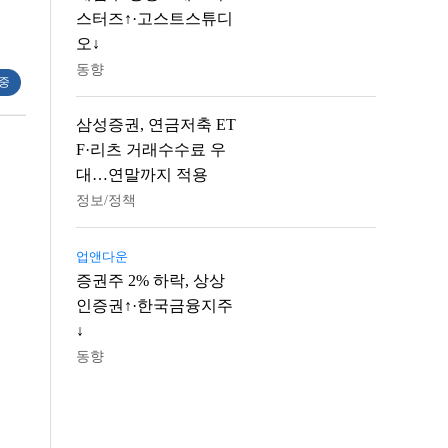
스터즈↑·고스트스튜디
오↓
동향
 중
삼성증권, 연금저축 ET
F·리츠 거래수수료 우
대…연말까지 적용
정보/정책
업앤다운
증권주 2% 하락, 상상
인증권↑·한국금융지주
↓
동향