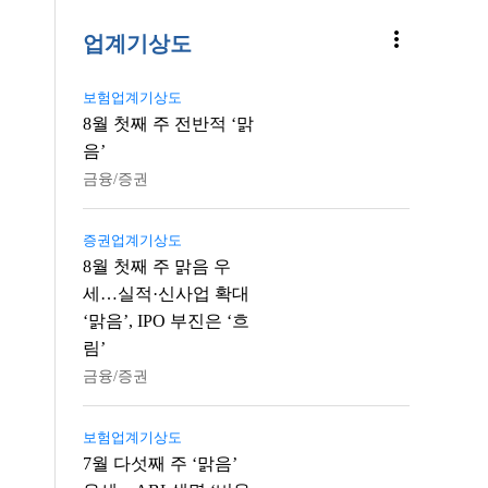
more_vert
업계기상도
보험업계기상도
8월 첫째 주 전반적 ‘맑
음’
금융/증권
증권업계기상도
8월 첫째 주 맑음 우
세…실적·신사업 확대
‘맑음’, IPO 부진은 ‘흐
림’
금융/증권
보험업계기상도
7월 다섯째 주 ‘맑음’