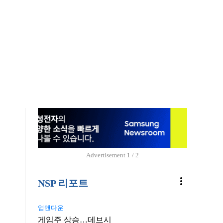
Advertisement
1 / 2
more_vert
NSP 리포트
업앤다운
게임주 상승…데브시