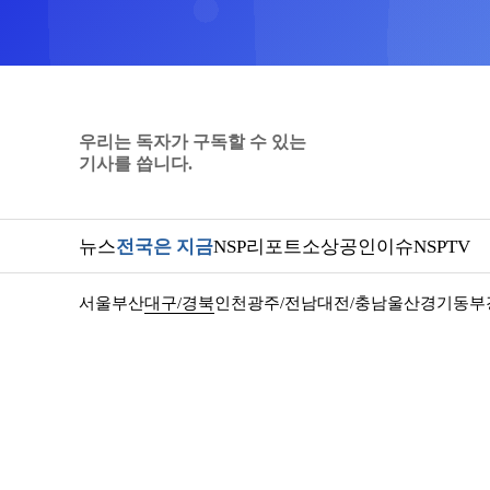
우리는 독자가 구독할 수 있는
기사를 씁니다.
뉴스
전국은 지금
NSP리포트
소상공인
이슈
NSPTV
서울
부산
대구/경북
인천
광주/전남
대전/충남
울산
경기동부