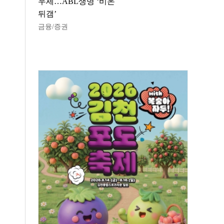
우세…ABL생명 ‘비온
뒤갬’
금융/증권