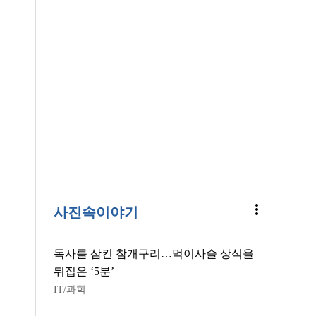
more_vert
사진속이야기
독사를 삼킨 참개구리…먹이사슬 상식을
뒤집은 ‘5분’
IT/과학