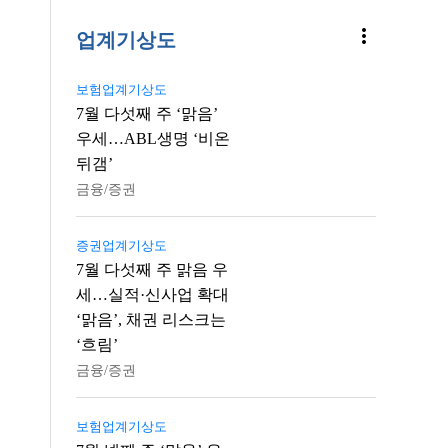
more_vert
업계기상도
보험업계기상도
7월 다섯째 주 ‘맑음’
우세…ABL생명 ‘비온
뒤갬’
금융/증권
증권업계기상도
7월 다섯째 주 맑음 우
세…실적·신사업 확대
‘맑음’, 채권 리스크는
‘흐림’
금융/증권
보험업계기상도