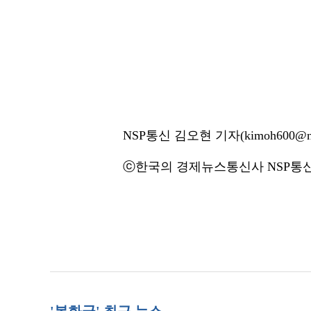
NSP통신 김오현 기자(kimoh600@ns
ⓒ한국의 경제뉴스통신사 NSP통신·