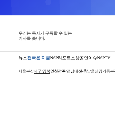
우리는 독자가 구독할 수 있는
기사를 씁니다.
뉴스
전국은 지금
NSP리포트
소상공인
이슈
NSPTV
서울
부산
대구/경북
인천
광주/전남
대전/충남
울산
경기동부