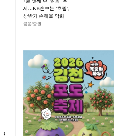
7월 넷째 주 ‘맑음’ 우
세…KB손보는 ‘흐림’,
상반기 손해율 악화
금융/증권
more_vert