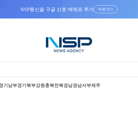
NSP통신을 구글 선호 매체로 추가
바로가기
경기남부
경기북부
강원
충북
전북
경남
경남서부
제주