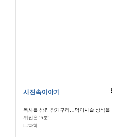
more_vert
사진속이야기
독사를 삼킨 참개구리…먹이사슬 상식을
뒤집은 ‘5분’
IT/과학