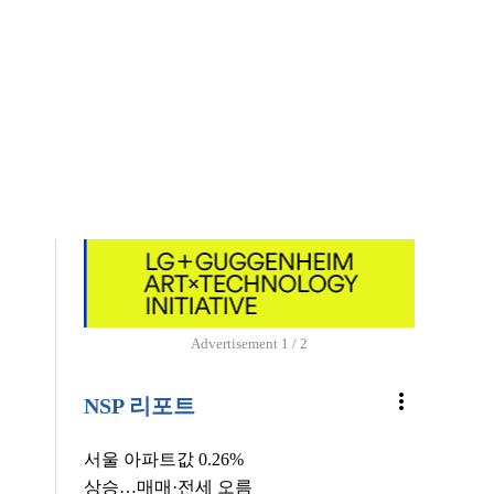
Advertisement
1 / 2
more_vert
NSP 리포트
서울 아파트값 0.26%
상승…매매·전세 오름