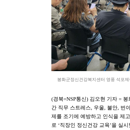
봉화군정신건강복지센터 영풍 석포제련소
(경북=NSP통신) 김오현 기자 =
간 직무 스트레스, 우울, 불안, 
제를 조기에 예방하고 인식을 제
로 ‘직장인 정신건강 교육’을 실시