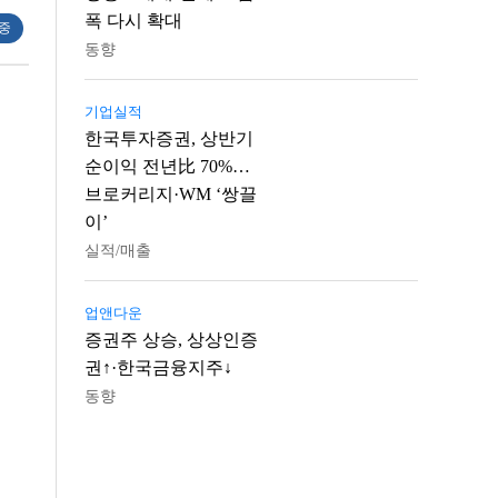
폭 다시 확대
 중
동향
기업실적
한국투자증권, 상반기
순이익 전년比 70%…
브로커리지·WM ‘쌍끌
이’
실적/매출
업앤다운
증권주 상승, 상상인증
권↑·한국금융지주↓
동향