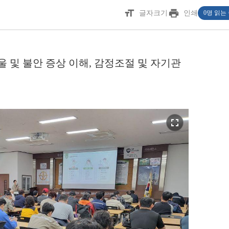
format_size
print
글자크기
인쇄
0명 읽는
울 및 불안 증상 이해, 감정조절 및 자기관
fullscreen