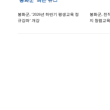
'봉화군' 최근 뉴스
봉화군, ‘2026년 하반기 평생교육 정
봉화군, 전직
규강좌’ 개강
지 청렴교육