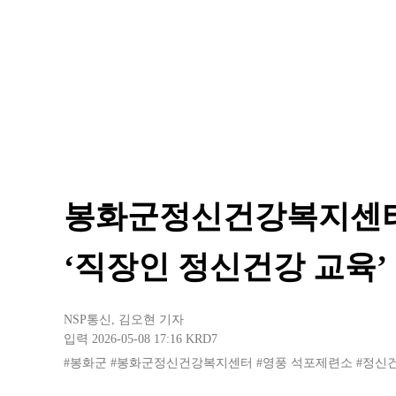
봉화군정신건강복지센터
‘직장인 정신건강 교육’
NSP통신
,
김오현 기자
입력 2026-05-08 17:16
KRD7
#봉화군
#봉화군정신건강복지센터
#영풍 석포제련소
#정신