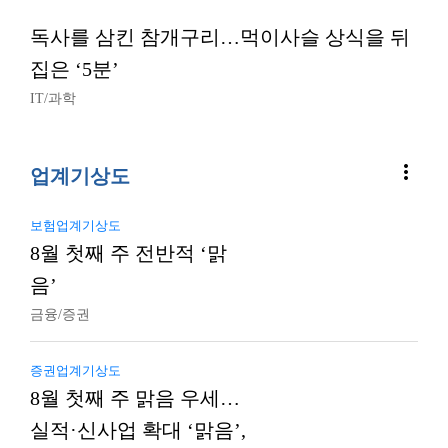
독사를 삼킨 참개구리…먹이사슬 상식을 뒤
집은 ‘5분’
IT/과학
more_vert
업계기상도
보험업계기상도
8월 첫째 주 전반적 ‘맑
음’
금융/증권
증권업계기상도
8월 첫째 주 맑음 우세…
실적·신사업 확대 ‘맑음’,