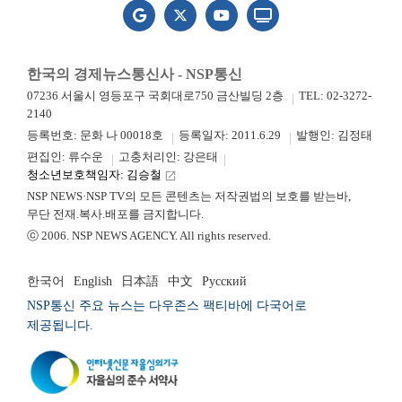
한국의 경제뉴스통신사 - NSP통신
07236 서울시 영등포구 국회대로750 금산빌딩 2층
TEL: 02-3272-
2140
등록번호: 문화 나 00018호
등록일자: 2011.6.29
발행인: 김정태
편집인: 류수운
고충처리인: 강은태
청소년보호책임자: 김승철
launch
NSP NEWS·NSP TV의 모든 콘텐츠는 저작권법의 보호를 받는바,
무단 전재.복사.배포를 금지합니다.
ⓒ 2006. NSP NEWS AGENCY. All rights reserved.
한국어
English
日本語
中文
Русский
NSP통신 주요 뉴스는 다우존스 팩티바에 다국어로
제공됩니다.