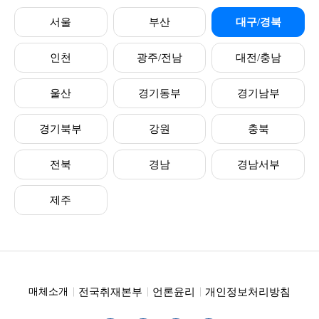
서울
부산
대구/경북
인천
광주/전남
대전/충남
울산
경기동부
경기남부
경기북부
강원
충북
전북
경남
경남서부
제주
전국취재본부
언론윤리
개인정보처리방침
매체소개