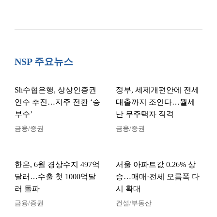
NSP 주요뉴스
Sh수협은행, 상상인증권
정부, 세제개편안에 전세
인수 추진…지주 전환 ‘승
대출까지 조인다…월세
부수’
난 무주택자 직격
금융/증권
금융/증권
한은, 6월 경상수지 497억
서울 아파트값 0.26% 상
달러…수출 첫 1000억달
승…매매·전세 오름폭 다
러 돌파
시 확대
금융/증권
건설/부동산