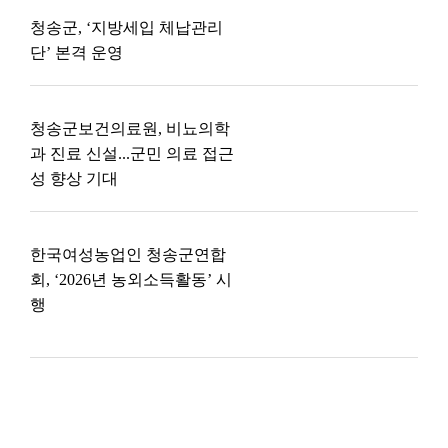
청송군, ‘지방세입 체납관리
단’ 본격 운영
청송군보건의료원, 비뇨의학
과 진료 신설...군민 의료 접근
성 향상 기대
한국여성농업인 청송군연합
회, ‘2026년 농외소득활동’ 시
행