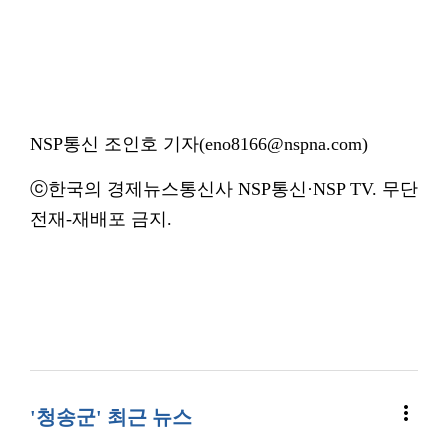
NSP통신 조인호 기자(eno8166@nspna.com)
ⓒ한국의 경제뉴스통신사 NSP통신·NSP TV. 무단
전재-재배포 금지.
more_vert
'청송군' 최근 뉴스