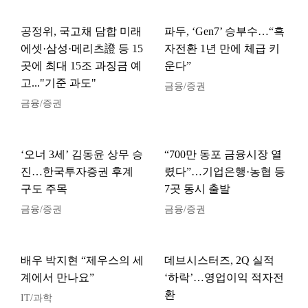
공정위, 국고채 담합 미래
파두, ‘Gen7’ 승부수…“흑
에셋·삼성·메리츠證 등 15
자전환 1년 만에 체급 키
곳에 최대 15조 과징금 예
운다”
고..."기준 과도"
금융/증권
금융/증권
‘오너 3세’ 김동윤 상무 승
“700만 동포 금융시장 열
진…한국투자증권 후계
렸다”…기업은행·농협 등
구도 주목
7곳 동시 출발
금융/증권
금융/증권
배우 박지현 “제우스의 세
데브시스터즈, 2Q 실적
계에서 만나요”
‘하락’…영업이익 적자전
환
IT/과학