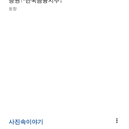
증권↑·한국금융지주↓
동향
more_vert
사진속이야기