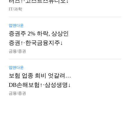
터즈↑·고스트스튜디오↓
IT/과학
업앤다운
증권주 2% 하락, 상상인
증권↑·한국금융지주↓
금융/증권
업앤다운
보험 업종 희비 엇갈려…
DB손해보험↑·삼성생명↓
금융/증권