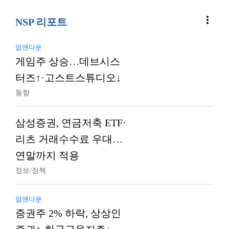
more_vert
NSP 리포트
업앤다운
게임주 상승…데브시스
터즈↑·고스트스튜디오↓
동향
삼성증권, 연금저축 ETF·
리츠 거래수수료 우대…
연말까지 적용
정보/정책
업앤다운
증권주 2% 하락, 상상인