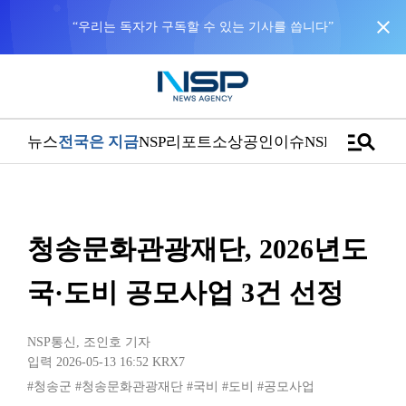
close
NSP통신을 구글 선호 매체로 추가
바로가기
manage_search
뉴스
전국은 지금
NSP리포트
소상공인
이슈
NSPTV
청송문화관광재단, 2026년도
국·도비 공모사업 3건 선정
NSP통신
,
조인호 기자
입력 2026-05-13 16:52
KRX7
#청송군
#청송문화관광재단
#국비
#도비
#공모사업