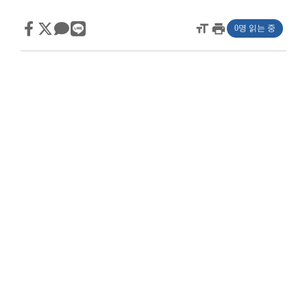
format_size
print
0명 읽는 중