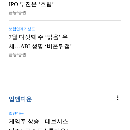
IPO 부진은 ‘흐림’
금융/증권
보험업계기상도
7월 다섯째 주 ‘맑음’ 우
세…ABL생명 ‘비온뒤갬’
금융/증권
more_vert
업앤다운
업앤다운
게임주 상승…데브시스