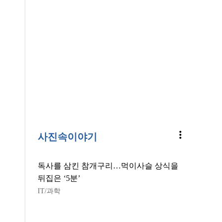
more_vert
사진속이야기
독사를 삼킨 참개구리…먹이사슬 상식을
뒤집은 ‘5분’
IT/과학