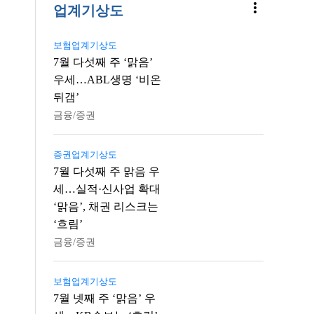
more_vert
업계기상도
보험업계기상도
7월 다섯째 주 ‘맑음’
우세…ABL생명 ‘비온
뒤갬’
금융/증권
증권업계기상도
7월 다섯째 주 맑음 우
세…실적·신사업 확대
‘맑음’, 채권 리스크는
‘흐림’
금융/증권
보험업계기상도
7월 넷째 주 ‘맑음’ 우