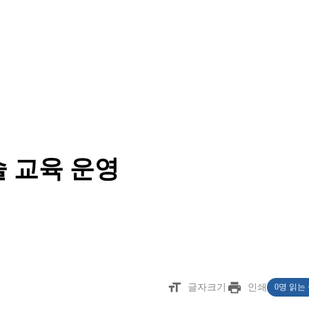
 교육 운영
format_size
print
글자크기
인쇄
0명 읽는