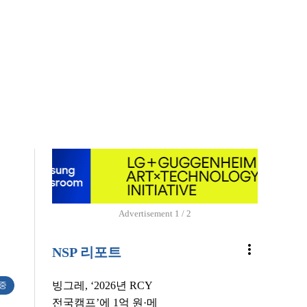
Advertisement
1 / 2
more_vert
NSP 리포트
빙그레, ‘2026년 RCY
 중
전국캠프’에 1억 원·메