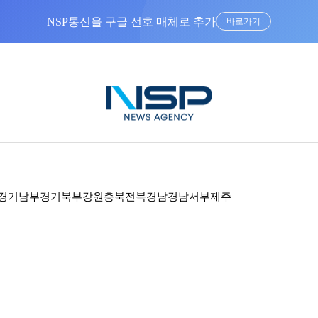
NSP통신을 구글 선호 매체로 추가
바로가기
경기남부
경기북부
강원
충북
전북
경남
경남서부
제주