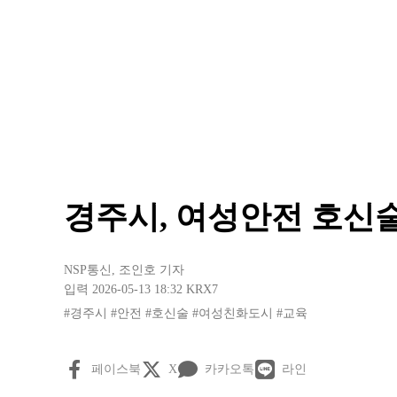
경주시, 여성안전 호신술
NSP통신
,
조인호 기자
입력 2026-05-13 18:32
KRX7
#경주시
#안전
#호신술
#여성친화도시
#교육
페이스북
X
카카오톡
라인