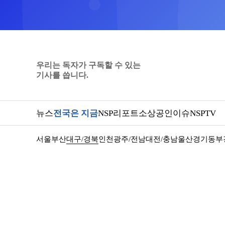
우리는 독자가 구독할 수 있는
기사를 씁니다.
뉴스
전국은 지금
NSP리포트
소상공인
이슈
NSPTV
서울
부산
대구/경북
인천
광주/전남
대전/충남
울산
경기동부