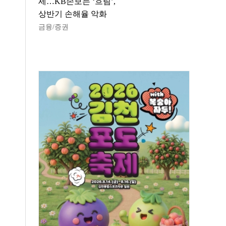
세…KB손보는 ‘흐림’,
상반기 손해율 악화
금융/증권