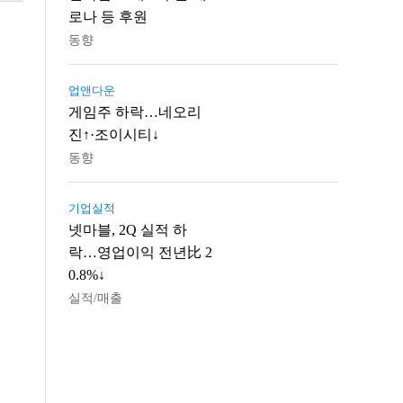
로나 등 후원
동향
업앤다운
게임주 하락…네오리
진↑·조이시티↓
동향
기업실적
넷마블, 2Q 실적 하
락…영업이익 전년比 2
0.8%↓
실적/매출