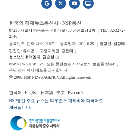
한국의 경제뉴스통신사 - NSP통신
07236 서울시 영등포구 국회대로750 금산빌딩 2층
TEL: 02-3272-
2140
등록번호: 문화 나 00018호
등록일자: 2011.6.29
발행인: 김정태
편집인: 류수운
고충처리인: 강은태
청소년보호책임자: 김승철
launch
NSP NEWS·NSP TV의 모든 콘텐츠는 저작권법의 보호를 받는바,
무단 전재.복사.배포를 금지합니다.
ⓒ 2006. NSP NEWS AGENCY. All rights reserved.
한국어
English
日本語
中文
Русский
NSP통신 주요 뉴스는 다우존스 팩티바에 다국어로
제공됩니다.