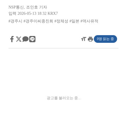
NSP통신
,
조인호 기자
입력 2026-05-13 18:32
KRX7
#경주시
#경주이씨종친회
#정체성
#일본
#역사유적
format_size
print
0명 읽는 중
광고를 불러오는 중...