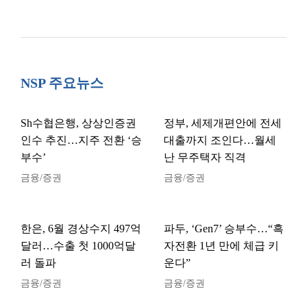
NSP 주요뉴스
Sh수협은행, 상상인증권
정부, 세제개편안에 전세
인수 추진…지주 전환 ‘승
대출까지 조인다…월세
부수’
난 무주택자 직격
금융/증권
금융/증권
한은, 6월 경상수지 497억
파두, ‘Gen7’ 승부수…“흑
달러…수출 첫 1000억달
자전환 1년 만에 체급 키
러 돌파
운다”
금융/증권
금융/증권