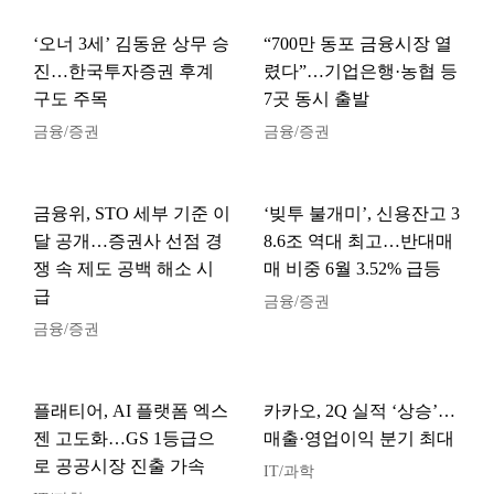
‘오너 3세’ 김동윤 상무 승
“700만 동포 금융시장 열
진…한국투자증권 후계
렸다”…기업은행·농협 등
구도 주목
7곳 동시 출발
금융/증권
금융/증권
금융위, STO 세부 기준 이
‘빚투 불개미’, 신용잔고 3
달 공개…증권사 선점 경
8.6조 역대 최고…반대매
쟁 속 제도 공백 해소 시
매 비중 6월 3.52% 급등
급
금융/증권
금융/증권
플래티어, AI 플랫폼 엑스
카카오, 2Q 실적 ‘상승’…
젠 고도화…GS 1등급으
매출·영업이익 분기 최대
로 공공시장 진출 가속
IT/과학