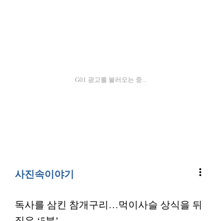
G01 광고를 불러오는 중...
more_vert
사진속이야기
독사를 삼킨 참개구리…먹이사슬 상식을 뒤
집은 ‘5분’