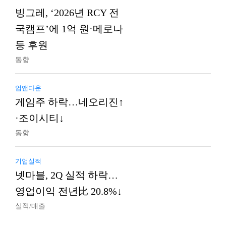
빙그레, ‘2026년 RCY 전
국캠프’에 1억 원·메로나
등 후원
동향
업앤다운
게임주 하락…네오리진↑
·조이시티↓
동향
기업실적
넷마블, 2Q 실적 하락…
영업이익 전년比 20.8%↓
실적/매출