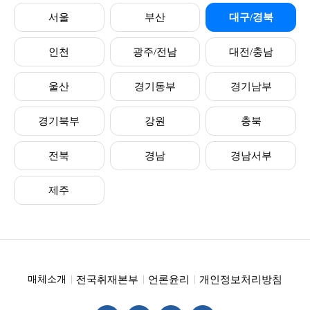
서울
부산
대구/경북
인천
광주/전남
대전/충남
울산
경기동부
경기남부
경기북부
강원
충북
전북
경남
경남서부
제주
전국취재본부
언론윤리
개인정보처리방침
매체소개