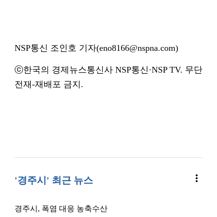
NSP통신 조인호 기자(eno8166@nspna.com)
ⓒ한국의 경제뉴스통신사 NSP통신·NSP TV. 무단
전재-재배포 금지.
more_vert
'경주시' 최근 뉴스
경주시, 폭염 대응 농축수산