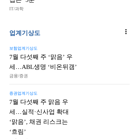
IT/과학
more_vert
업계기상도
보험업계기상도
7월 다섯째 주 ‘맑음’ 우
세…ABL생명 ‘비온뒤갬’
금융/증권
증권업계기상도
7월 다섯째 주 맑음 우
세…실적·신사업 확대
‘맑음’, 채권 리스크는
‘흐림’