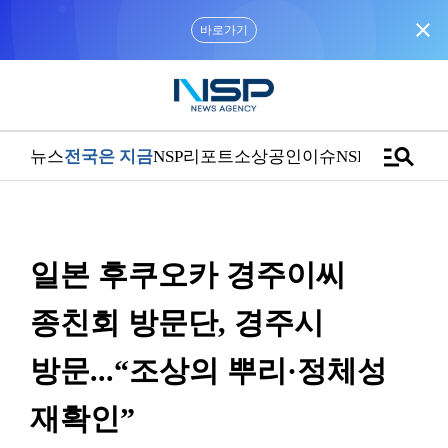
close
바로가기
manage_search
뉴스
전국은 지금
NSP리포트
소상공인
이슈
NSPTV
일본 후쿠오카 경주이씨
종친회 방문단, 경주시
방문...“조상의 뿌리·정체성
재확인”