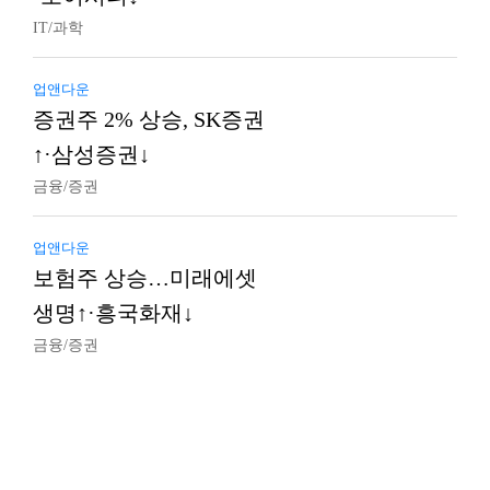
IT/과학
업앤다운
증권주 2% 상승, SK증권
↑·삼성증권↓
금융/증권
업앤다운
보험주 상승…미래에셋
생명↑·흥국화재↓
금융/증권