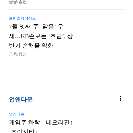
금융/증권
보험업계기상도
7월 넷째 주 ‘맑음’ 우
세…KB손보는 ‘흐림’, 상
반기 손해율 악화
금융/증권
more_vert
업앤다운
업앤다운
게임주 하락…네오리진↑
·조이시티↓