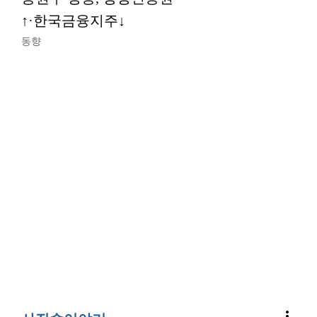
↑·한국금융지주↓
동향
more_vert