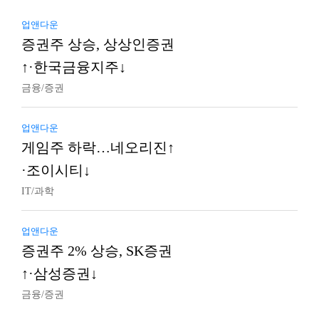
업앤다운
증권주 상승, 상상인증권
↑·한국금융지주↓
금융/증권
업앤다운
게임주 하락…네오리진↑
·조이시티↓
IT/과학
업앤다운
증권주 2% 상승, SK증권
↑·삼성증권↓
금융/증권