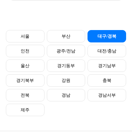
서울
부산
대구/경북
인천
광주/전남
대전/충남
울산
경기동부
경기남부
경기북부
강원
충북
전북
경남
경남서부
제주