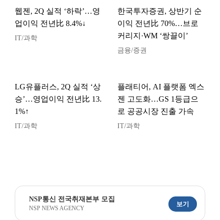
웹젠, 2Q 실적 ‘하락’…영
한국투자증권, 상반기 순
업이익 전년比 8.4%↓
이익 전년比 70%…브로
커리지·WM ‘쌍끌이’
IT/과학
금융/증권
LG유플러스, 2Q 실적 ‘상
플래티어, AI 플랫폼 엑스
승’…영업이익 전년比 13.
젠 고도화…GS 1등급으
1%↑
로 공공시장 진출 가속
IT/과학
IT/과학
NSP통신 전국취재본부 모집
보기
NSP NEWS AGENCY