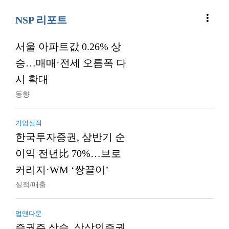
more_vert
NSP 리포트
서울 아파트값 0.26% 상
승…매매·전세 오름폭 다
시 확대
동향
기업실적
한국투자증권, 상반기 순
이익 전년比 70%…브로
커리지·WM ‘쌍끌이’
실적/매출
업앤다운
증권주 상승, 상상인증권