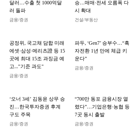
달러…수출 첫 1000억달
승…매매·전세 오름폭 다
러 돌파
시 확대
금융/증권
건설/부동산
공정위, 국고채 담합 미래
파두, ‘Gen7’ 승부수…“흑
에셋·삼성·메리츠證 등 15
자전환 1년 만에 체급 키
곳에 최대 15조 과징금 예
운다”
고..."기준 과도"
금융/증권
금융/증권
‘오너 3세’ 김동윤 상무 승
“700만 동포 금융시장 열
진…한국투자증권 후계
렸다”…기업은행·농협 등
구도 주목
7곳 동시 출발
금융/증권
금융/증권