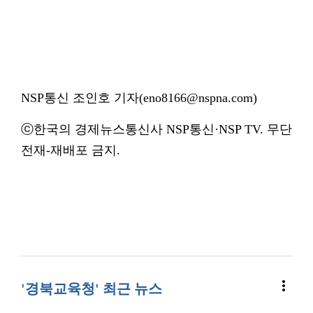
NSP통신 조인호 기자(eno8166@nspna.com)
ⓒ한국의 경제뉴스통신사 NSP통신·NSP TV. 무단
전재-재배포 금지.
more_vert
'경북교육청' 최근 뉴스