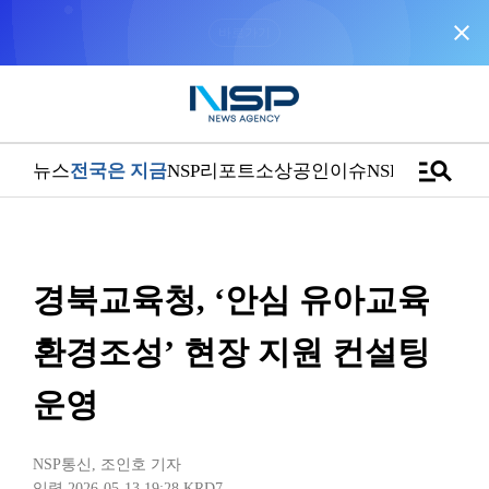
close
“우리는 독자가 구독할 수 있는 기사를 씁니다”
manage_search
뉴스
전국은 지금
NSP리포트
소상공인
이슈
NSPTV
경북교육청, ‘안심 유아교육
환경조성’ 현장 지원 컨설팅
운영
NSP통신
,
조인호 기자
입력 2026-05-13 19:28
KRD7