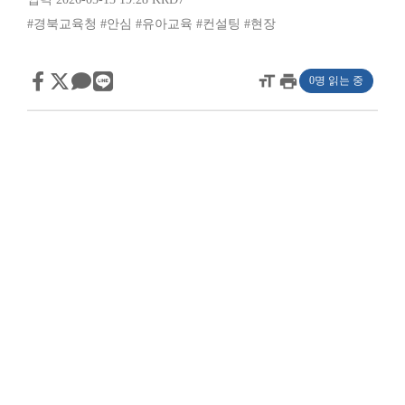
#경북교육청
#안심
#유아교육
#컨설팅
#현장
format_size
print
0명 읽는 중