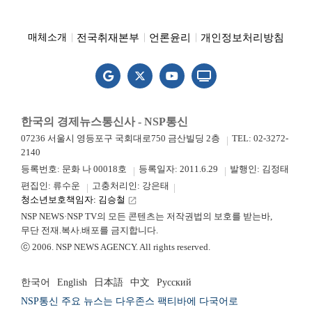
전국취재본부
언론윤리
개인정보처리방침
매체소개
한국의 경제뉴스통신사 - NSP통신
07236 서울시 영등포구 국회대로750 금산빌딩 2층
TEL: 02-3272-
2140
등록번호: 문화 나 00018호
등록일자: 2011.6.29
발행인: 김정태
편집인: 류수운
고충처리인: 강은태
청소년보호책임자: 김승철
launch
NSP NEWS·NSP TV의 모든 콘텐츠는 저작권법의 보호를 받는바,
무단 전재.복사.배포를 금지합니다.
ⓒ 2006. NSP NEWS AGENCY. All rights reserved.
한국어
English
日本語
中文
Русский
NSP통신 주요 뉴스는 다우존스 팩티바에 다국어로