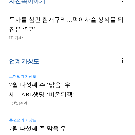
사진속이야기
독사를 삼킨 참개구리…먹이사슬 상식을 뒤
집은 ‘5분’
IT/과학
more_vert
업계기상도
보험업계기상도
7월 다섯째 주 ‘맑음’ 우
세…ABL생명 ‘비온뒤갬’
금융/증권
증권업계기상도
7월 다섯째 주 맑음 우