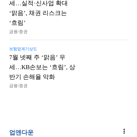
세…실적·신사업 확대
‘맑음’, 채권 리스크는
‘흐림’
금융/증권
보험업계기상도
7월 넷째 주 ‘맑음’ 우
세…KB손보는 ‘흐림’, 상
반기 손해율 악화
금융/증권
more_vert
업앤다운