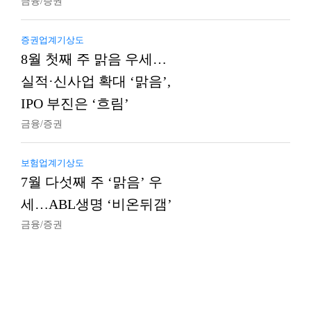
금융/증권
증권업계기상도
8월 첫째 주 맑음 우세…
실적·신사업 확대 ‘맑음’,
IPO 부진은 ‘흐림’
금융/증권
보험업계기상도
7월 다섯째 주 ‘맑음’ 우
세…ABL생명 ‘비온뒤갬’
금융/증권