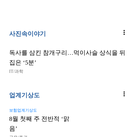
more_vert
사진속이야기
독사를 삼킨 참개구리…먹이사슬 상식을 뒤
집은 ‘5분’
IT/과학
more_vert
업계기상도
보험업계기상도
8월 첫째 주 전반적 ‘맑
음’