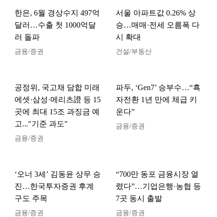
한은, 6월 경상수지 497억
서울 아파트값 0.26% 상
달러…수출 첫 1000억달
승…매매·전세 오름폭 다
러 돌파
시 확대
금융/증권
건설/부동산
공정위, 국고채 담합 미래
파두, ‘Gen7’ 승부수…“흑
에셋·삼성·메리츠證 등 15
자전환 1년 만에 체급 키
곳에 최대 15조 과징금 예
운다”
고..."기준 과도"
금융/증권
금융/증권
‘오너 3세’ 김동윤 상무 승
“700만 동포 금융시장 열
진…한국투자증권 후계
렸다”…기업은행·농협 등
구도 주목
7곳 동시 출발
금융/증권
금융/증권