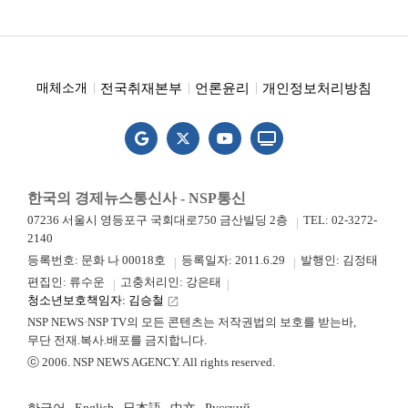
전국취재본부
언론윤리
개인정보처리방침
매체소개
한국의 경제뉴스통신사 - NSP통신
07236 서울시 영등포구 국회대로750 금산빌딩 2층
TEL: 02-3272-
2140
등록번호: 문화 나 00018호
등록일자: 2011.6.29
발행인: 김정태
편집인: 류수운
고충처리인: 강은태
청소년보호책임자: 김승철
launch
NSP NEWS·NSP TV의 모든 콘텐츠는 저작권법의 보호를 받는바,
무단 전재.복사.배포를 금지합니다.
ⓒ 2006. NSP NEWS AGENCY. All rights reserved.