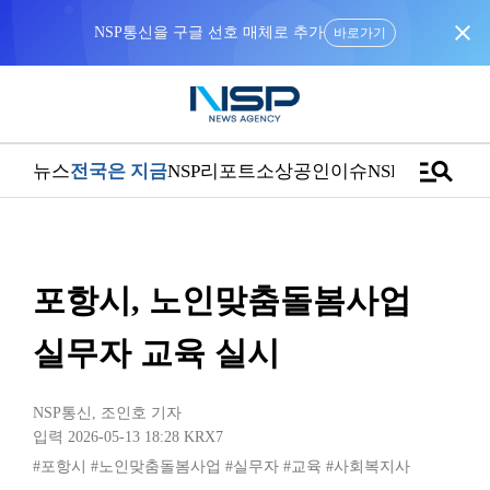
close
NSP통신을 구글 선호 매체로 추가
바로가기
manage_search
뉴스
전국은 지금
NSP리포트
소상공인
이슈
NSPTV
포항시, 노인맞춤돌봄사업
실무자 교육 실시
NSP통신
,
조인호 기자
입력 2026-05-13 18:28
KRX7
#포항시
#노인맞춤돌봄사업
#실무자
#교육
#사회복지사