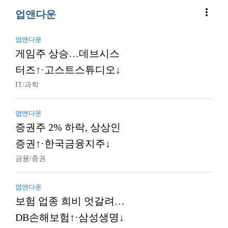
more_vert
업앤다운
업앤다운
게임주 상승…데브시스
터즈↑·고스트스튜디오↓
IT/과학
업앤다운
증권주 2% 하락, 상상인
증권↑·한국금융지주↓
금융/증권
업앤다운
보험 업종 희비 엇갈려…
DB손해보험↑·삼성생명↓