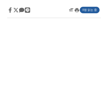
format_size
print
0명 읽는 중