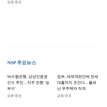
금융/증권
NSP 주요뉴스
Sh수협은행, 상상인증권
정부, 세제개편안에 전세
인수 추진…지주 전환 ‘승
대출까지 조인다…월세
부수’
난 무주택자 직격
금융/증권
금융/증권