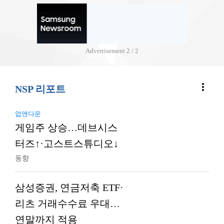
Advertisement
2 / 2
more_vert
NSP 리포트
업앤다운
게임주 상승…데브시스
터즈↑·고스트스튜디오↓
동향
삼성증권, 연금저축 ETF·
리츠 거래수수료 우대…
연말까지 적용