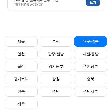
NSP통신 전국취재본부 모집
보기
NSP NEWS AGENCY
서울
부산
대구/경북
인천
광주/전남
대전/충남
울산
경기동부
경기남부
경기북부
강원
충북
전북
경남
경남서부
제주