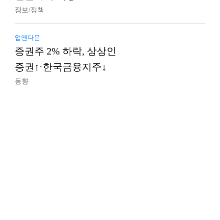
정보/정책
업앤다운
증권주 2% 하락, 상상인
증권↑·한국금융지주↓
동향