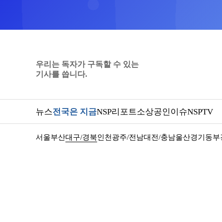
우리는 독자가 구독할 수 있는
기사를 씁니다.
뉴스
전국은 지금
NSP리포트
소상공인
이슈
NSPTV
서울
부산
대구/경북
인천
광주/전남
대전/충남
울산
경기동부