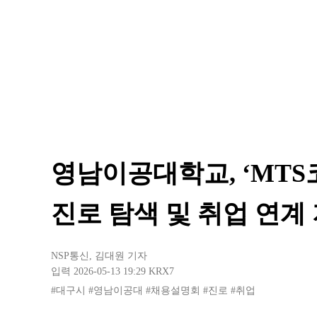
영남이공대학교, ‘MTS
진로 탐색 및 취업 연계
NSP통신
,
김대원 기자
입력 2026-05-13 19:29
KRX7
#대구시
#영남이공대
#채용설명회
#진로
#취업