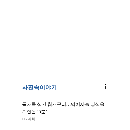
more_vert
사진속이야기
독사를 삼킨 참개구리…먹이사슬 상식을
뒤집은 ‘5분’
IT/과학