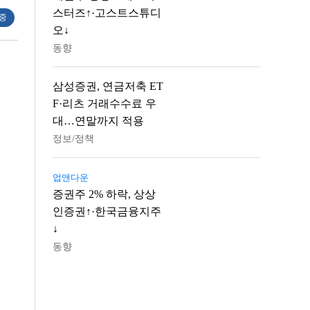
스터즈↑·고스트스튜디
 중
오↓
동향
삼성증권, 연금저축 ET
F·리츠 거래수수료 우
대…연말까지 적용
정보/정책
업앤다운
증권주 2% 하락, 상상
인증권↑·한국금융지주
↓
동향