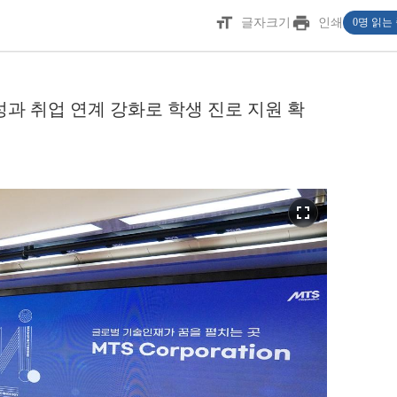
format_size
print
글자크기
인쇄
0명 읽는
과 취업 연계 강화로 학생 진로 지원 확
fullscreen