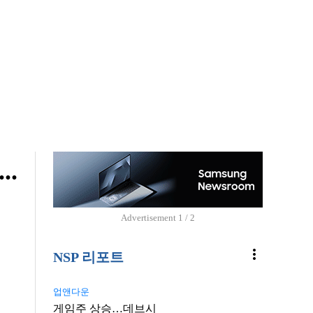
.
Advertisement
1 / 2
more_vert
NSP 리포트
업앤다운
게임주 상승…데브시