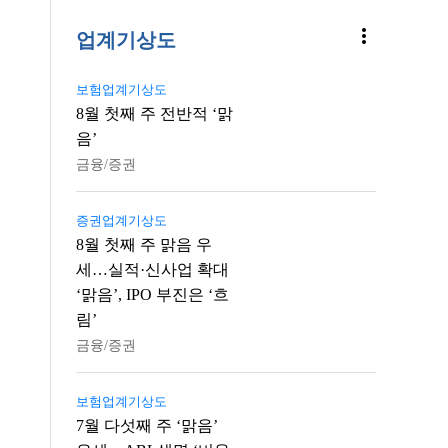
more_vert
업계기상도
보험업계기상도
8월 첫째 주 전반적 ‘맑
음’
금융/증권
증권업계기상도
8월 첫째 주 맑음 우
세…실적·신사업 확대
‘맑음’, IPO 부진은 ‘흐
림’
금융/증권
보험업계기상도
7월 다섯째 주 ‘맑음’