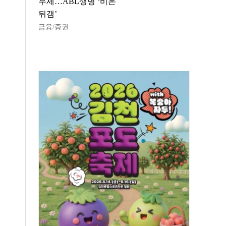
우세…ABL생명 ‘비온
뒤갬’
금융/증권