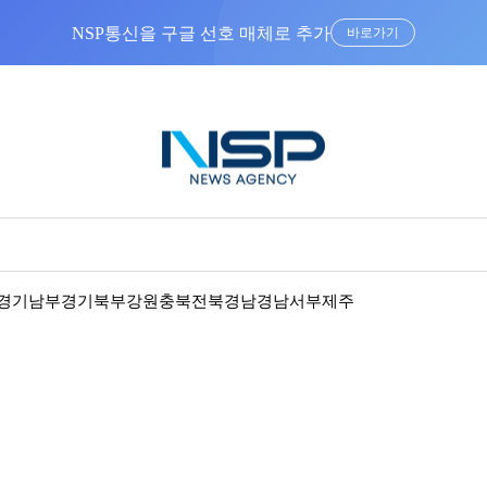
NSP통신을 구글 선호 매체로 추가
바로가기
경기남부
경기북부
강원
충북
전북
경남
경남서부
제주